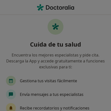
Men
Cirujano Oral Y Maxilofacial • Vigo, Pontevedra
Filtros
Seguro:
Fiatc
Map
Cirujanos maxilofaciales de Fiatc en Vigo
Cuida de tu salud
Así organizamos los resultados
Encuentra los mejores especialistas y pide cita.
Descarga la App y accede gratuitamente a funciones
exclusivas para ti:
Gestiona tus visitas fácilmente
Envía mensajes a tus especialistas
Dr. Javier Collado López
·
Ver más
Cirujano oral y maxilofacial
Recibe recordatorios y notificaciones