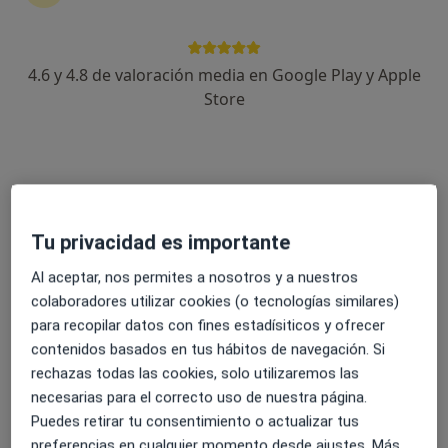
22 opiniones
Vía Norte 48,, Vigo
•
Mapa
Hospital Vithas Nuestra Señora de Fátima
4.6 y 4.8 de valoración media en Google Play y Apple
Acepta Fiatc
Store
Visita Cirugía Maxilofacial
Este especialista no ofrece reserva de cita online en esta dirección.
Pedir una cita
Tu privacidad es importante
Al aceptar, nos permites a nosotros y a nuestros
colaboradores utilizar cookies (o tecnologías similares)
para recopilar datos con fines estadísiticos y ofrecer
contenidos basados en tus hábitos de navegación. Si
rechazas todas las cookies, solo utilizaremos las
necesarias para el correcto uso de nuestra página.
Puedes retirar tu consentimiento o actualizar tus
Dr. Jose Maria Albertos Castro
preferencias en cualquier momento desde ajustes. Más