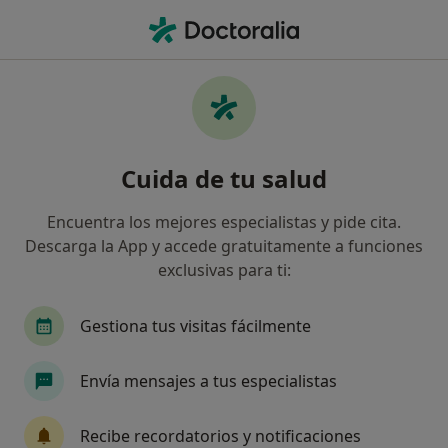
Men
Cáncer De Cabeza Y Cuello • Vigo, Pontevedra
Filtros
• 1
Seguro
Mapa
Especialistas en Cáncer de cabeza y cuello
Cuida de tu salud
en Vigo
Así organizamos los resultados
Encuentra los mejores especialistas y pide cita.
Descarga la App y accede gratuitamente a funciones
exclusivas para ti:
¿Qué especialidad estás buscando?
Cirujano oral y maxilofacial
Dentista
Oto
Gestiona tus visitas fácilmente
Envía mensajes a tus especialistas
Recibe recordatorios y notificaciones