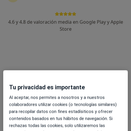
4.6 y 4.8 de valoración media en Google Play y Apple
Dr. Javier Mareque Bueno
Store
·
Ver más
Cirujano oral y maxilofacial, Dentista
41 opiniones
Rúa Vía Nte., 48, Vigo
•
Mapa
Hospital Vithas Vigo
Primera visita Cirugía Oral y Maxilofacial
Precio sin especificar
Este especialista no ofrece reserva de cita online en esta dirección.
Tu privacidad es importante
Pedir una cita
Al aceptar, nos permites a nosotros y a nuestros
colaboradores utilizar cookies (o tecnologías similares)
para recopilar datos con fines estadísiticos y ofrecer
contenidos basados en tus hábitos de navegación. Si
rechazas todas las cookies, solo utilizaremos las