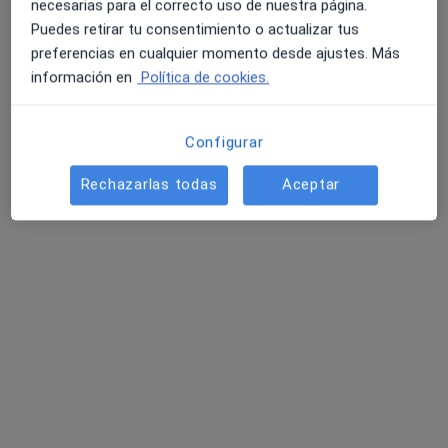
necesarias para el correcto uso de nuestra página.
Puedes retirar tu consentimiento o actualizar tus
preferencias en cualquier momento desde ajustes. Más
información en
Política de cookies.
Dr. Javier Collado López
·
Ver más
Cirujano oral y maxilofacial
Configurar
22 opiniones
Rechazarlas todas
Aceptar
Dirección 1
Dirección 2
Vía Norte 48,, Vigo
•
Mapa
Hospital Vithas Nuestra Señora de Fátima
Visita Cirugía Maxilofacial
Precio sin especificar
Este especialista no ofrece reserva de cita online en esta dirección.
Pedir una cita