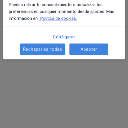
Puedes retirar tu consentimiento o actualizar tus
preferencias en cualquier momento desde ajustes. Más
información en
Política de cookies.
Clínica Dental y Maxilofacial Alameda
Cirujano oral y maxilofacial, Dentista
Configurar
Plaza de Compostela 25, Vigo
•
Mapa
Clínica Dental y Maxilofacial Alameda
Rechazarlas todas
Aceptar
Primera visita Cirugía Oral y Maxilofacial
Precio sin especificar
Mostrar más servicios
Ningún profesional de este centro tiene citas disponibles
Mostrar perfil