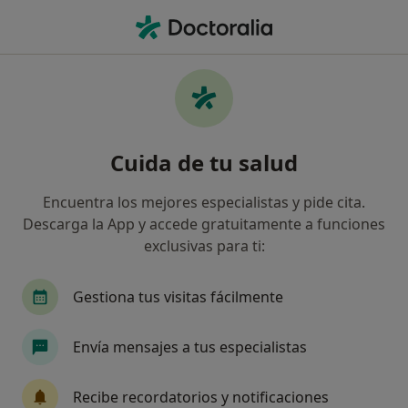
Men
Traumatismo Facial • Vigo, Pontevedra
Filtros
• 1
Seguro
Mapa
Especialistas en Traumatismo facial en Vigo
Cuida de tu salud
Así organizamos los resultados
Encuentra los mejores especialistas y pide cita.
Descarga la App y accede gratuitamente a funciones
¿Qué especialidad estás buscando?
exclusivas para ti:
Cirujano oral y maxilofacial
Dentista
Ciru
Gestiona tus visitas fácilmente
Envía mensajes a tus especialistas
Recibe recordatorios y notificaciones