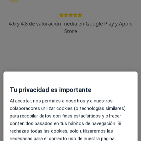
4.6 y 4.8 de valoración media en Google Play y Apple
Dr. Javier Mareque Bueno
Store
·
Ver más
Cirujano oral y maxilofacial, Dentista
41 opiniones
Rúa Vía Nte., 48, Vigo
•
Mapa
Hospital Vithas Vigo
Primera visita Cirugía Oral y Maxilofacial
Precio sin especificar
Este especialista no ofrece reserva de cita online en esta dirección.
Tu privacidad es importante
Pedir una cita
Al aceptar, nos permites a nosotros y a nuestros
colaboradores utilizar cookies (o tecnologías similares)
para recopilar datos con fines estadísiticos y ofrecer
contenidos basados en tus hábitos de navegación. Si
rechazas todas las cookies, solo utilizaremos las
necesarias para el correcto uso de nuestra página.