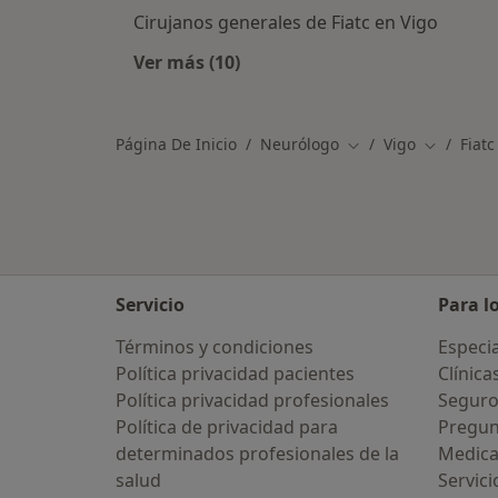
Cirujanos generales de Fiatc en Vigo
Ver más (10)
Más en esta categoría: Otros especi
Página De Inicio
Neurólogo
Vigo
Fiatc
Cambiar de ciudad
Cambiar d
Servicio
Para l
Términos y condiciones
Especia
Política privacidad pacientes
Clínica
Política privacidad profesionales
Seguro
Política de privacidad para
Pregun
determinados profesionales de la
Medic
salud
Servici