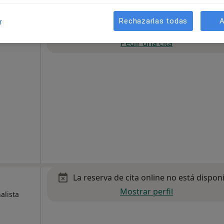
Rechazarlas todas
A
r
La reserva de cita online no está dispon
 Pato
Pedir una cita
La reserva de cita online no está dispon
Mostrar perfil
alista