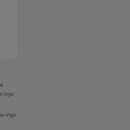
as
en Vigo
en Vigo