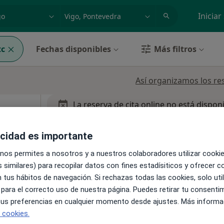
dad, enfermedad o nombre
p. ej. Madrid
Iniciar
tc
Fechas disponibles
Más filtros
Así organizamos los re
La reserva de cita online no está dispon
orenzo
Pedir una cita
acidad es importante
 nos permites a nosotros y a nuestros colaboradores utilizar cooki
 similares) para recopilar datos con fines estadísiticos y ofrecer 
 tus hábitos de navegación. Si rechazas todas las cookies, solo uti
 para el correcto uso de nuestra página. Puedes retirar tu consenti
 tus preferencias en cualquier momento desde ajustes. Más informa
e cookies.