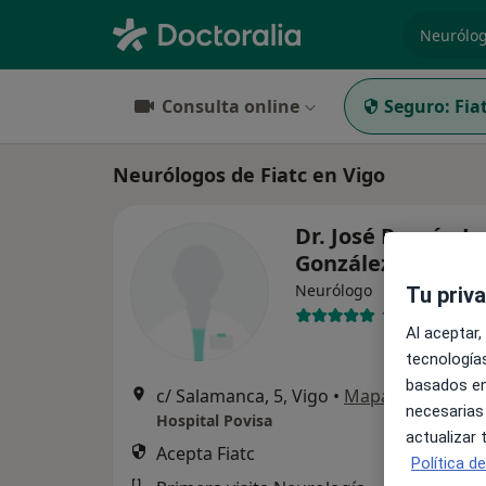
especiali
Consulta online
Seguro:
Fia
Neurólogos de Fiatc en Vigo
Dr. José Ramón L
González
Neurólogo
Tu priv
11 opiniones
Al aceptar,
tecnologías
basados en
c/ Salamanca, 5, Vigo
•
Mapa
necesarias
Hospital Povisa
actualizar
Acepta Fiatc
Política d