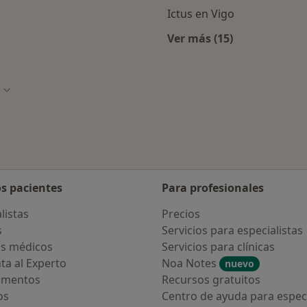
Ictus en Vigo
Ver más (15)
alistas de Fiatc
Más en esta catego
e ciudad
Cambiar de ciudad
os pacientes
Para profesionales
listas
Precios
s
Servicios para especialistas
s médicos
Servicios para clínicas
ta al Experto
Noa Notes
nuevo
amentos
Recursos gratuitos
os
Centro de ayuda para especi