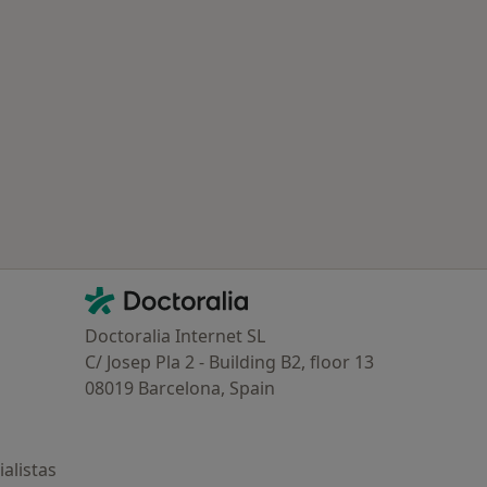
ría: Enfermedades más tratadas
Contacto
Doctoralia - Página de inicio
Doctoralia Internet SL
C/ Josep Pla 2 - Building B2, floor 13
08019 Barcelona, Spain
alistas