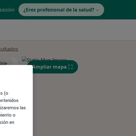
 sesión
¿Eres profesional de la salud?
sultados
ible
Ampliar mapa
es (o
contenidos
lizaremos las
miento o
ción en