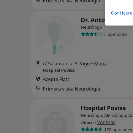
Primera visita Neurología
Configura
Dr. Antonio Pato
Neurólogo
5 opiniones
c/ Salamanca, 5, Vigo
•
Mapa
Hospital Povisa
Acepta Fiatc
Primera visita Neurología
Hospital Povisa
Neurólogo, Alergólogo, An
·
Ver más
clínico
178 opiniones