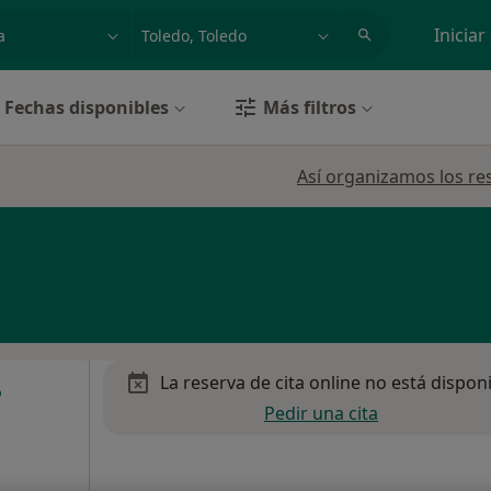
dad, enfermedad o nombre
p. ej. Madrid
Iniciar
Fechas disponibles
Más filtros
Así organizamos los re
La reserva de cita online no está dispon
Pedir una cita