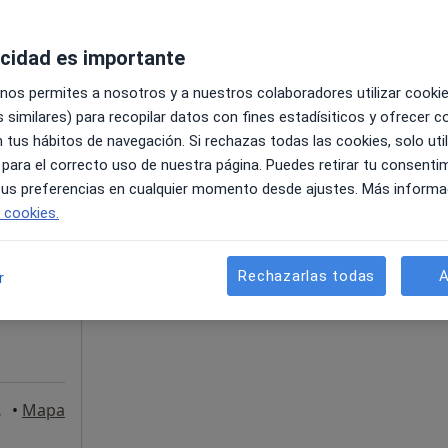
acidad es importante
Mapa
 nos permites a nosotros y a nuestros colaboradores utilizar cooki
de 110 €
 similares) para recopilar datos con fines estadísiticos y ofrecer 
 tus hábitos de navegación. Si rechazas todas las cookies, solo uti
 para el correcto uso de nuestra página. Puedes retirar tu consenti
La reserva de cita online no está dispon
 tus preferencias en cualquier momento desde ajustes. Más informa
Pedir una cita
e cookies.
Rechazarlas todas
A
r
 3., Toledo
•
Mapa