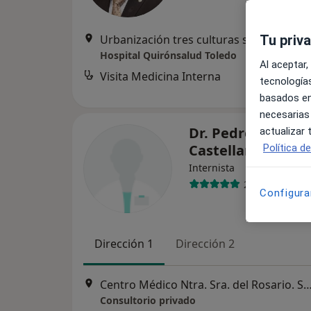
Urbanización tres culturas s/n, Toledo
Tu priv
•
Hospital Quirónsalud Toledo
Al aceptar,
Visita Medicina Interna
des
tecnologías
basados en
necesarias
Dr. Pedro Puñal
actualizar
Castellano
Política d
Internista
2 opiniones
Configura
Dirección 1
Dirección 2
Centro Médico Ntra. Sra. del Rosario. San Pedro el Verde,
Consultorio privado