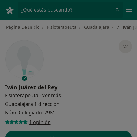
Men
¿Qué estás buscando?
Página De Inicio
Fisioterapeuta
Guadalajara
Iván J
Cambiar de 
Iván Juárez del Rey
sobre las especializaciones
Fisioterapeuta
·
Ver más
Guadalajara
1 dirección
Núm. Colegiado: 2981
1 opinión