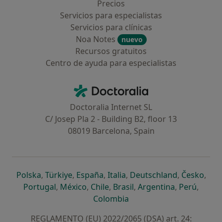
Precios
Servicios para especialistas
Servicios para clínicas
Noa Notes
nuevo
Recursos gratuitos
Centro de ayuda para especialistas
Contacto
Doctoralia - Página de inicio
Doctoralia Internet SL
C/ Josep Pla 2 - Building B2, floor 13
08019 Barcelona, Spain
se abre en una nueva pestaña
se abre en una nueva pestaña
se abre en una nueva pestaña
se abre en una nueva pes
se abre en 
se a
Polska
,
Türkiye
,
España
,
Italia
,
Deutschland
,
Česko
,
se abre en una nueva pestaña
se abre en una nueva pestaña
se abre en una nueva pestaña
se abre en una nueva p
se abre en 
se abr
Portugal
,
México
,
Chile
,
Brasil
,
Argentina
,
Perú
,
se abre en una nueva pe
Colombia
REGLAMENTO (EU) 2022/2065 (DSA) art. 24: