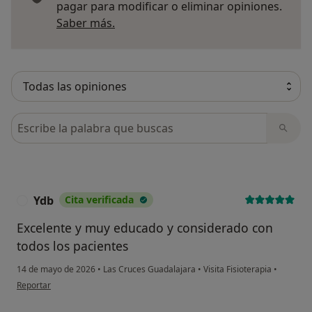
pagar para modificar o eliminar opiniones.
Más información sobre opiniones
Saber más.
Busca en opiniones
Ydb
Cita verificada
Y
Excelente y muy educado y considerado con
todos los pacientes
14 de mayo de 2026
•
Las Cruces Guadalajara
•
Visita Fisioterapia
•
en opinión del usuario Ydb
Reportar