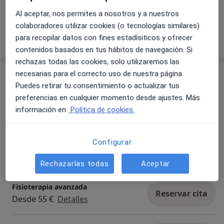
Presencial
Ver direcciones (1)
Al aceptar, nos permites a nosotros y a nuestros
colaboradores utilizar cookies (o tecnologías similares)
Mostrar más detalles
para recopilar datos con fines estadísiticos y ofrecer
sobre la experiencia
contenidos basados en tus hábitos de navegación. Si
rechazas todas las cookies, solo utilizaremos las
necesarias para el correcto uso de nuestra página.
Servicios y precios
Puedes retirar tu consentimiento o actualizar tus
Visita Fisioterapia
preferencias en cualquier momento desde ajustes. Más
Reservar cita
30 € - 55 €
Detalles
información en
Política de cookies.
Consulta de pacientes con dolor
Configurar
crónico
Reservar cita
Desde 55 €
Detalles
Rechazarlas todas
Aceptar
Fisioterapia avanzada
Reservar cita
Desde 55 €
Detalles