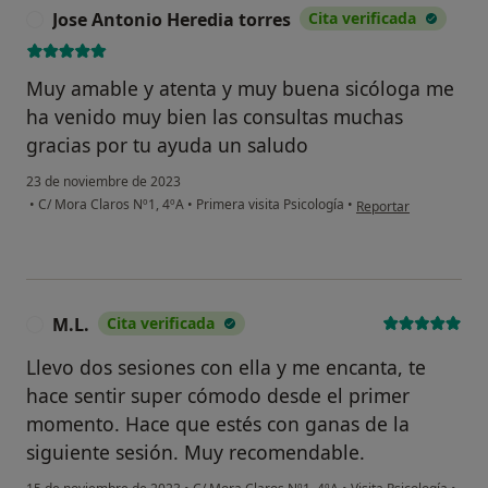
Jose Antonio Heredia torres
Cita verificada
J
Muy amable y atenta y muy buena sicóloga me
ha venido muy bien las consultas muchas
gracias por tu ayuda un saludo
23 de noviembre de 2023
en opinión del usuari
•
C/ Mora Claros Nº1, 4ºA
•
Primera visita Psicología
•
Reportar
M.L.
Cita verificada
M
Llevo dos sesiones con ella y me encanta, te
hace sentir super cómodo desde el primer
momento. Hace que estés con ganas de la
siguiente sesión. Muy recomendable.