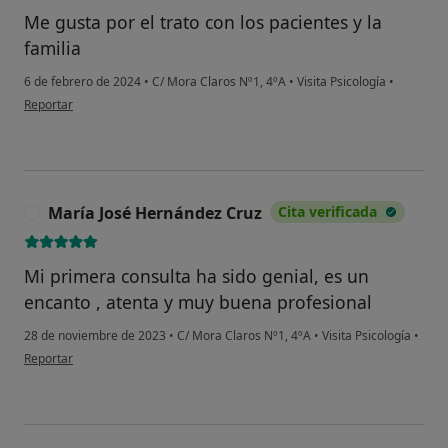
Me gusta por el trato con los pacientes y la
familia
6 de febrero de 2024
•
C/ Mora Claros Nº1, 4ºA
•
Visita Psicología
•
en opinión del usuario Patricia
Reportar
María José Hernández Cruz
Cita verificada
M
Mi primera consulta ha sido genial, es un
encanto , atenta y muy buena profesional
28 de noviembre de 2023
•
C/ Mora Claros Nº1, 4ºA
•
Visita Psicología
•
en opinión del usuario María José Hernández Cruz
Reportar