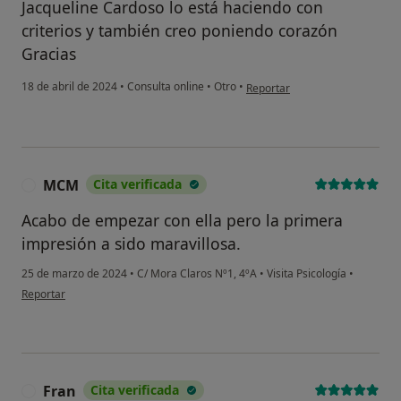
Jacqueline Cardoso lo está haciendo con
criterios y también creo poniendo corazón
Gracias
en opinión del usuario Antoni
18 de abril de 2024
•
Consulta online
•
Otro
•
Reportar
MCM
Cita verificada
M
Acabo de empezar con ella pero la primera
impresión a sido maravillosa.
25 de marzo de 2024
•
C/ Mora Claros Nº1, 4ºA
•
Visita Psicología
•
en opinión del usuario MCM
Reportar
Fran
Cita verificada
F