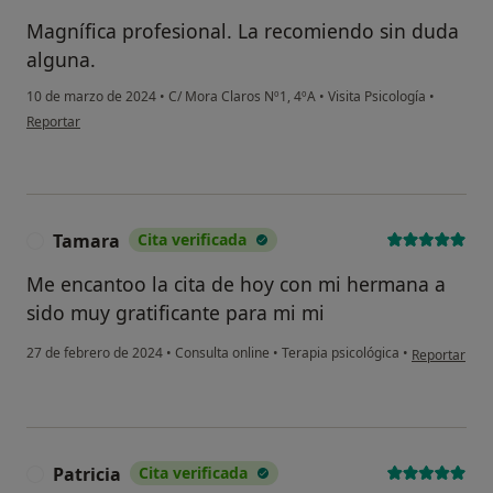
Magnífica profesional. La recomiendo sin duda
alguna.
10 de marzo de 2024
•
C/ Mora Claros Nº1, 4ºA
•
Visita Psicología
•
en opinión del usuario Fran
Reportar
Tamara
Cita verificada
T
Me encantoo la cita de hoy con mi hermana a
sido muy gratificante para mi mi
en opinión d
27 de febrero de 2024
•
Consulta online
•
Terapia psicológica
•
Reportar
Patricia
Cita verificada
P