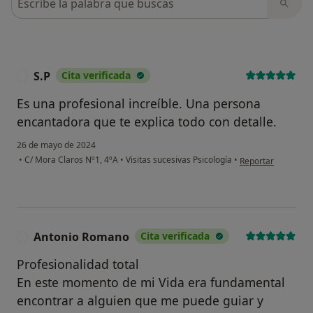
S.P
Cita verificada
S
Es una profesional increíble. Una persona
encantadora que te explica todo con detalle.
26 de mayo de 2024
en opinión del usua
•
C/ Mora Claros Nº1, 4ºA
•
Visitas sucesivas Psicología
•
Reportar
Antonio Romano
Cita verificada
A
Profesionalidad total
En este momento de mi Vida era fundamental
encontrar a alguien que me puede guiar y