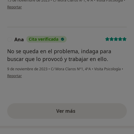
15 de noviembre de 2023
•
C/ Mora Claros Nº1, 4ºA
•
Visita Psicología
•
en opinión del usuario M.L.
Reportar
Ana
Cita verificada
A
No se queda en el problema, indaga para
buscar que lo provocó y trabajar en ello.
9 de noviembre de 2023
•
C/ Mora Claros Nº1, 4ºA
•
Visita Psicología
•
en opinión del usuario Ana
Reportar
Ver más
opiniones anteriores