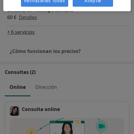
Rechazarlas todas
Aceptar
poder aprovechar mejor el espacio psicoterapéutico.
Consulta de Psicología Sanitaria
60 €
Detalles
+ 6 servicios
¿Cómo funcionan los precios?
Consultas (2)
Online
Dirección
Consulta online