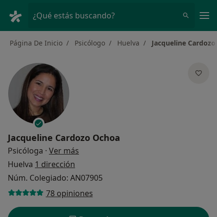
Men
¿Qué estás buscando?
Página De Inicio
Psicólogo
Huelva
Jacqueline Cardozo
Jacqueline Cardozo Ochoa
sobre las especializaciones
Psicóloga
·
Ver más
Huelva
1 dirección
Núm. Colegiado: AN07905
78 opiniones