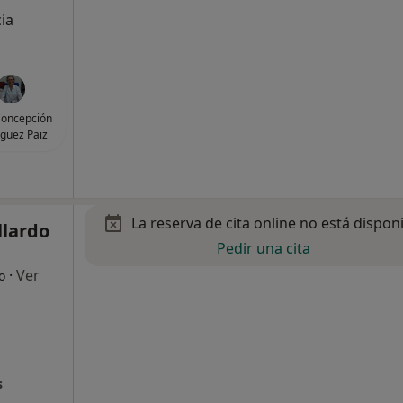
cia
Concepción
guez Paiz
La reserva de cita online no está dispon
llardo
Pedir una cita
·
Ver
o
s