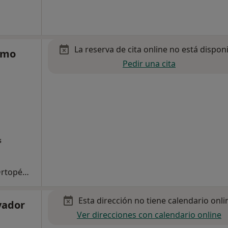
La reserva de cita online no está dispon
lmo
Pedir una cita
s
Primera visita Traumatología y Cirugía Ortopédica
Esta dirección no tiene calendario onli
vador
Ver direcciones con calendario online