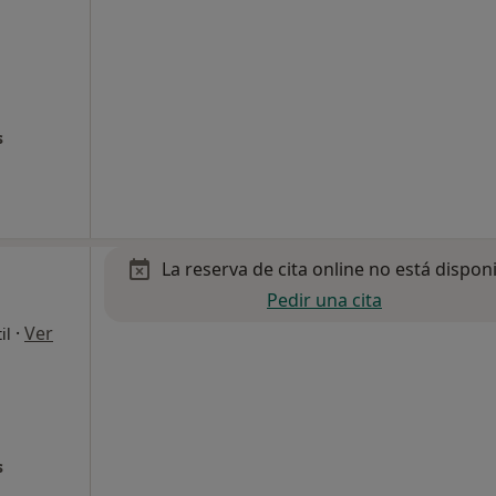
s
La reserva de cita online no está dispon
Pedir una cita
·
Ver
il
s