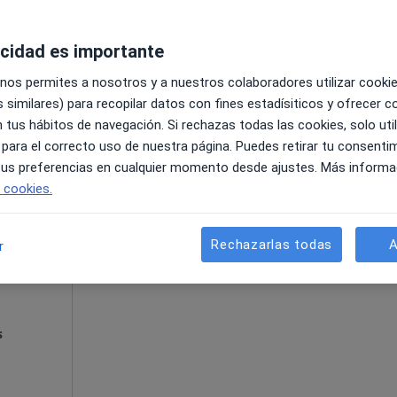
acidad es importante
s
 nos permites a nosotros y a nuestros colaboradores utilizar cooki
 similares) para recopilar datos con fines estadísiticos y ofrecer 
 tus hábitos de navegación. Si rechazas todas las cookies, solo uti
 para el correcto uso de nuestra página. Puedes retirar tu consenti
 tus preferencias en cualquier momento desde ajustes. Más informa
Esta dirección no tiene calendario onli
e cookies.
Ver direcciones con calendario online
Rechazarlas todas
A
r
s