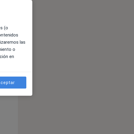
es (o
contenidos
lizaremos las
miento o
ción en
ne.
ceptar