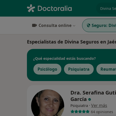
especiali
Consulta online
Seguro:
Div
Especialistas de Divina Seguros en Jaé
¿Qué especialidad estás buscando?
Psicólogo
Psiquiatra
Reumat
Dra. Serafina Gut
García
·
Ver más
Psiquiatra
64 opiniones