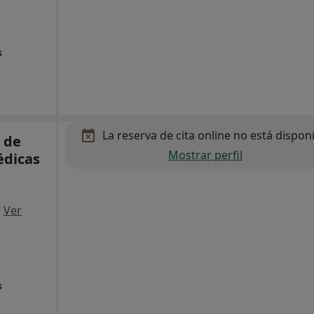
s
La reserva de cita online no está dispon
o de
Mostrar perfil
édicas
·
Ver
s