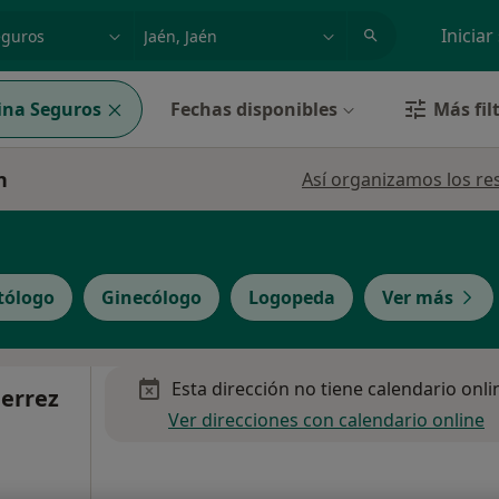
dad, enfermedad o nombre
p. ej. Madrid
Iniciar
ina Seguros
Fechas disponibles
Más fil
n
Así organizamos los re
ólogo
Ginecólogo
Logopeda
Ver más
Esta dirección no tiene calendario onli
ierrez
Ver direcciones con calendario online