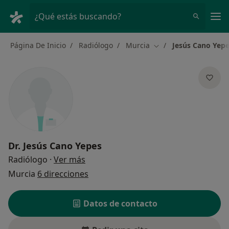
Men
¿Qué estás buscando?
Página De Inicio
Radiólogo
Murcia
Jesús Cano Yep
Cambiar de ciudad
Dr.
Jesús Cano Yepes
sobre las especializaciones
Radiólogo
·
Ver más
Murcia
6 direcciones
Datos de contacto