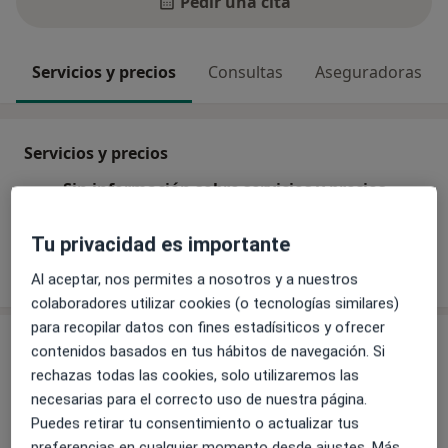
Pedir una cita
Servicios y precios
Consultas
Aseguradoras
Servicios y precios
Sin información sobre servicios y precios
Este especialista aún no ha añadido información
sobre sus servicios
Tu privacidad es importante
Al aceptar, nos permites a nosotros y a nuestros
colaboradores utilizar cookies (o tecnologías similares)
para recopilar datos con fines estadísiticos y ofrecer
Consultas (6)
contenidos basados en tus hábitos de navegación. Si
rechazas todas las cookies, solo utilizaremos las
Dirección 1
Dirección 2
Dirección 3
Direcció
necesarias para el correcto uso de nuestra página.
Puedes retirar tu consentimiento o actualizar tus
preferencias en cualquier momento desde ajustes. Más