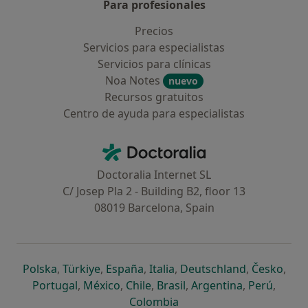
Para profesionales
Precios
Servicios para especialistas
Servicios para clínicas
Noa Notes
nuevo
Recursos gratuitos
Centro de ayuda para especialistas
Contacto
Doctoralia - Página de inicio
Doctoralia Internet SL
C/ Josep Pla 2 - Building B2, floor 13
08019 Barcelona, Spain
se abre en una nueva pestaña
se abre en una nueva pestaña
se abre en una nueva pestaña
se abre en una nueva pes
se abre en 
se a
Polska
,
Türkiye
,
España
,
Italia
,
Deutschland
,
Česko
,
se abre en una nueva pestaña
se abre en una nueva pestaña
se abre en una nueva pestaña
se abre en una nueva p
se abre en 
se abr
Portugal
,
México
,
Chile
,
Brasil
,
Argentina
,
Perú
,
se abre en una nueva pe
Colombia