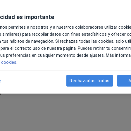
acidad es importante
 nos permites a nosotros y a nuestros colaboradores utilizar cooki
 similares) para recopilar datos con fines estadísiticos y ofrecer 
•
Mapa
 tus hábitos de navegación. Si rechazas todas las cookies, solo uti
 para el correcto uso de nuestra página. Puedes retirar tu consenti
100 €
 tus preferencias en cualquier momento desde ajustes. Más informa
e cookies.
La reserva de cita online no está dispon
l
Rechazarlas todas
A
r
Mostrar perfil
,