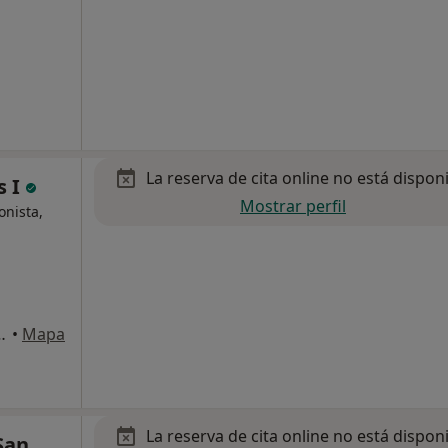
La reserva de cita online no está dispon
s I
Mostrar perfil
onista,
o. Edificio Las Encinas , Murcia
•
Mapa
La reserva de cita online no está dispon
San