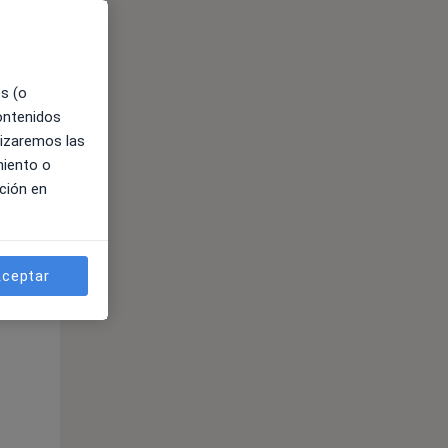
es (o
contenidos
lizaremos las
miento o
ción en
ible
ceptar