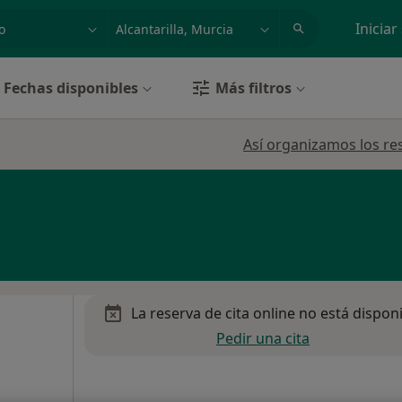
dad, enfermedad o nombre
p. ej. Madrid
Iniciar
Fechas disponibles
Más filtros
Así organizamos los re
La reserva de cita online no está dispon
Pedir una cita