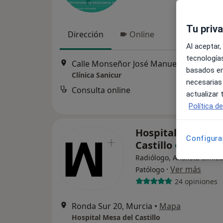
Tu priv
Dirección
Online
Al aceptar,
tecnologías
Calle Monseñor José Manuel Lorca 17, Murcia
basados en
Clínica Sanicur
necesarias
Consulta online
actualizar
Política d
Hospital Mesa de
Configura
Castillo
Radiólogo, Analista clínico
·
Ver más
Patólogo
24 opiniones
Ronda Sur 20, Murcia
•
Mapa
Hospital Mesa del Castillo