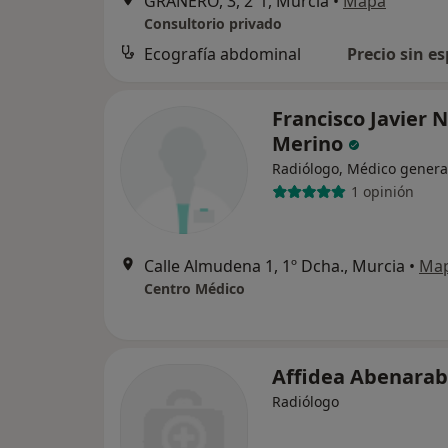
GRANERO, 3, 2º1, Murcia
•
Mapa
Consultorio privado
Ecografía abdominal
Precio sin es
Francisco Javier 
Merino
Radiólogo, Médico genera
1 opinión
Calle Almudena 1, 1º Dcha., Murcia
•
Ma
Centro Médico
Affidea Abenarab
Radiólogo