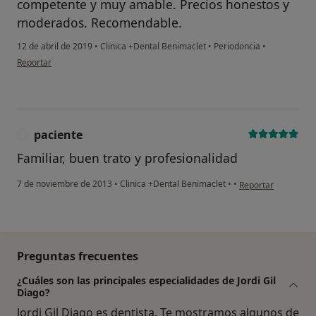
competente y muy amable. Precios honestos y
moderados. Recomendable.
12 de abril de 2019
•
Clinica +Dental Benimaclet
•
Periodoncia
•
en opinión del usuario Cuenta eliminada
Reportar
paciente
P
Familiar, buen trato y profesionalidad
en opinión del usua
7 de noviembre de 2013
•
Clinica +Dental Benimaclet
•
•
Reportar
Preguntas frecuentes
¿Cuáles son las principales especialidades de Jordi Gil
Diago?
Jordi Gil Diago es dentista. Te mostramos algunos de