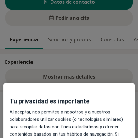
Datos de contacto
Pedir una cita
Experiencia
Servicios y precios
Consultas
A
Experiencia
Mostrar más detalles
sobre la experiencia
Servicios y precios
Tu privacidad es importante
Al aceptar, nos permites a nosotros y a nuestros
Primera visita Odontología
Detalles
colaboradores utilizar cookies (o tecnologías similares)
para recopilar datos con fines estadísiticos y ofrecer
contenidos basados en tus hábitos de navegación. Si