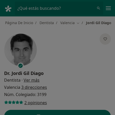
Men
¿Qué estás buscando?
Página De Inicio
Dentista
Valencia
Jordi Gil Diago
Cambiar de ciudad
Dr.
Jordi Gil Diago
sobre las especializaciones
Dentista
·
Ver más
Valencia
3 direcciones
Núm. Colegiado: 3199
2 opiniones