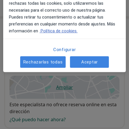
rechazas todas las cookies, solo utilizaremos las
¿Cómo funcionan los precios?
necesarias para el correcto uso de nuestra página.
Puedes retirar tu consentimiento o actualizar tus
preferencias en cualquier momento desde ajustes. Más
Consultas (3)
información en
Política de cookies.
Dirección 1
Dirección 2
Dirección 3
Configurar
Rechazarlas todas
Aceptar
Consultorio privado
C/ Ricard Sanmarti 1 bajo,
Benimaclet
,
Valencia
Ampliar
se abre en una nueva pestañ
Disponibilidad
Este especialista no ofrece reserva online en esta
dirección
¿Qué puedo hacer ahora?