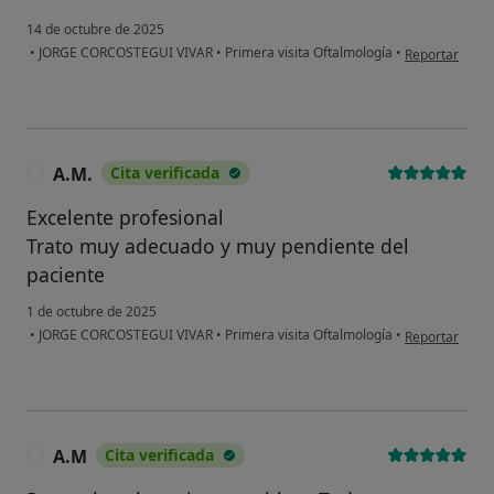
14 de octubre de 2025
en opinión del 
•
JORGE CORCOSTEGUI VIVAR
•
Primera visita Oftalmología
•
Reportar
A.M.
Cita verificada
A
Excelente profesional
Trato muy adecuado y muy pendiente del
paciente
1 de octubre de 2025
en opinión del
•
JORGE CORCOSTEGUI VIVAR
•
Primera visita Oftalmología
•
Reportar
A.M
Cita verificada
A