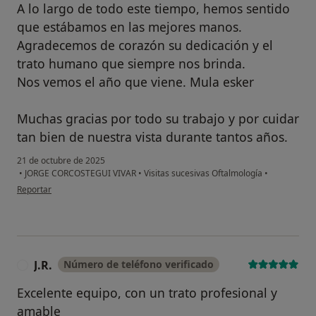
A lo largo de todo este tiempo, hemos sentido
que estábamos en las mejores manos.
Agradecemos de corazón su dedicación y el
trato humano que siempre nos brinda.
Nos vemos el año que viene. Mula esker
Muchas gracias por todo su trabajo y por cuidar
tan bien de nuestra vista durante tantos años.
21 de octubre de 2025
•
JORGE CORCOSTEGUI VIVAR
•
Visitas sucesivas Oftalmología
•
en opinión del usuario Aina
Reportar
J.R.
Número de teléfono verificado
J
Excelente equipo, con un trato profesional y
amable