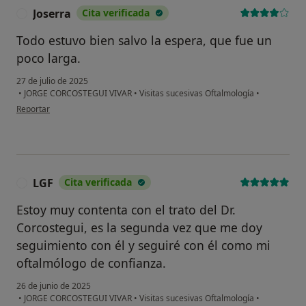
Joserra
Cita verificada
J
Todo estuvo bien salvo la espera, que fue un
poco larga.
27 de julio de 2025
•
JORGE CORCOSTEGUI VIVAR
•
Visitas sucesivas Oftalmología
•
en opinión del usuario Joserra
Reportar
LGF
Cita verificada
L
Estoy muy contenta con el trato del Dr.
Corcostegui, es la segunda vez que me doy
seguimiento con él y seguiré con él como mi
oftalmólogo de confianza.
26 de junio de 2025
•
JORGE CORCOSTEGUI VIVAR
•
Visitas sucesivas Oftalmología
•