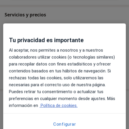
Servicios y precios
Primera visita Oftalmología
Detalles
Tu privacidad es importante
Visitas sucesivas Oftalmología
Al aceptar, nos permites a nosotros y a nuestros
Detalles
colaboradores utilizar cookies (o tecnologías similares)
para recopilar datos con fines estadísiticos y ofrecer
contenidos basados en tus hábitos de navegación. Si
rechazas todas las cookies, solo utilizaremos las
¿Cómo funcionan los precios?
necesarias para el correcto uso de nuestra página.
Puedes retirar tu consentimiento o actualizar tus
Consultas (2)
preferencias en cualquier momento desde ajustes. Más
información en
Política de cookies.
Dirección 1
Dirección 2
Configurar