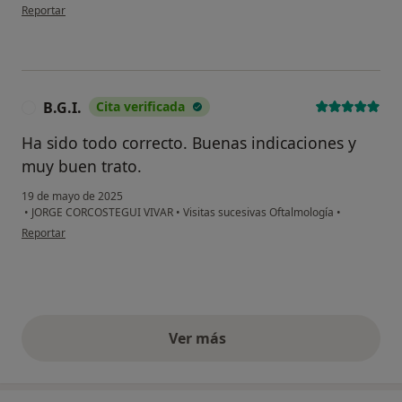
en opinión del usuario LGF
Reportar
B.G.I.
Cita verificada
B
Ha sido todo correcto. Buenas indicaciones y
muy buen trato.
19 de mayo de 2025
•
JORGE CORCOSTEGUI VIVAR
•
Visitas sucesivas Oftalmología
•
en opinión del usuario B.G.I.
Reportar
Ver más
opiniones anteriores