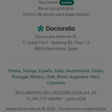
Noa Notes
nuevo
Recursos gratuitos
Centro de ayuda para especialistas
Contacto
Doctoralia - Página de inicio
Doctoralia Internet SL
C/ Josep Pla 2 - Building B2, floor 13
08019 Barcelona, Spain
se abre en una nueva pestaña
se abre en una nueva pestaña
se abre en una nueva pestaña
se abre en una nueva pes
se abre en 
se a
Polska
,
Türkiye
,
España
,
Italia
,
Deutschland
,
Česko
,
se abre en una nueva pestaña
se abre en una nueva pestaña
se abre en una nueva pestaña
se abre en una nueva p
se abre en 
se abr
Portugal
,
México
,
Chile
,
Brasil
,
Argentina
,
Perú
,
se abre en una nueva pe
Colombia
REGLAMENTO (EU) 2022/2065 (DSA) art. 24:
15.395.179 “AMARs” - Junio 2026
www.doctoralia.es © 2026 - Encuentra tu especialista