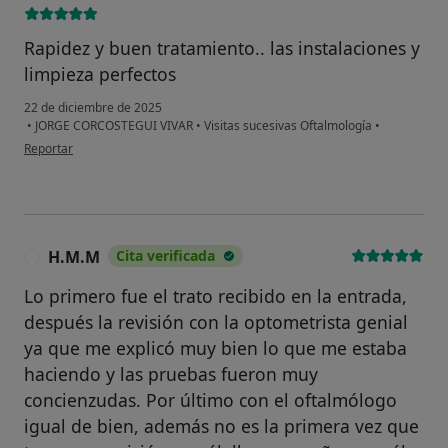
Rapidez y buen tratamiento.. las instalaciones y
limpieza perfectos
22 de diciembre de 2025
•
JORGE CORCOSTEGUI VIVAR
•
Visitas sucesivas Oftalmología
•
en opinión del usuario Fernando Corcostegui Pardo
Reportar
H.M.M
Cita verificada
H
Lo primero fue el trato recibido en la entrada,
después la revisión con la optometrista genial
ya que me explicó muy bien lo que me estaba
haciendo y las pruebas fueron muy
concienzudas. Por último con el oftalmólogo
igual de bien, además no es la primera vez que