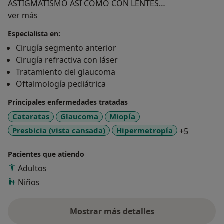
ASTIGMATISMO ASÍ COMO CON LENTES
Sobre mí
INTRAOCULARES PARA ALTAS GRADUACIONES COMO
ver más
PARA PRESBICIA.
Especialista en:
Cirugía segmento anterior
Cirugía refractiva con láser
Tratamiento del glaucoma
Oftalmología pediátrica
Principales enfermedades tratadas
Cataratas
Glaucoma
Miopía
a11y_sr_
Presbicia (vista cansada)
Hipermetropía
+5
Pacientes que atiendo
Adultos
Niños
Mostrar más detalles
sobre la experiencia