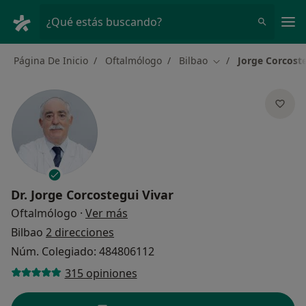
Men
¿Qué estás buscando?
Página De Inicio
Oftalmólogo
Bilbao
Jorge Corcoste
Cambiar de ciudad
Dr.
Jorge Corcostegui Vivar
sobre las especializaciones
Oftalmólogo
·
Ver más
Bilbao
2 direcciones
Núm. Colegiado: 484806112
315 opiniones