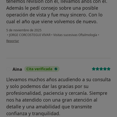
tenemos revisión con él, llevamos años con él.
Además le pedí consejo sobre una posible
operación de vista y fue muy sincero. Con lo
cual el año que viene volvemos de nuevo.
5 de noviembre de 2025
•
JORGE CORCOSTEGUI VIVAR
•
Visitas sucesivas Oftalmología
•
en opinión del usuario H.M.M
Reportar
Aina
Cita verificada
A
Llevamos muchos años acudiendo a su consulta
y solo podemos dar las gracias por su
profesionalidad, paciencia y cercanía. Siempre
nos ha atendido con una gran atención al
detalle y una amabilidad que transmite
confianza y tranquilidad.