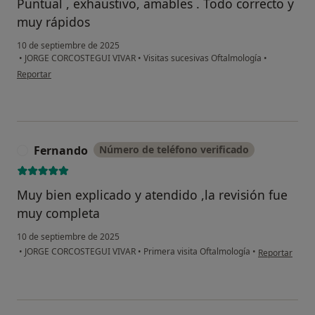
Puntual , exhaustivo, amables . Todo correcto y
muy rápidos
10 de septiembre de 2025
•
JORGE CORCOSTEGUI VIVAR
•
Visitas sucesivas Oftalmología
•
en opinión del usuario A.M
Reportar
Fernando
Número de teléfono verificado
F
Muy bien explicado y atendido ,la revisión fue
muy completa
10 de septiembre de 2025
en opinión del
•
JORGE CORCOSTEGUI VIVAR
•
Primera visita Oftalmología
•
Reportar