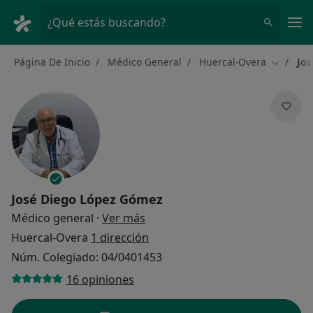
Men
¿Qué estás buscando?
Página De Inicio
Médico General
Huercal-Overa
Jo
Cambiar 
José Diego López Gómez
sobre las especializaciones
Médico general
·
Ver más
Huercal-Overa
1 dirección
Núm. Colegiado: 04/0401453
16 opiniones