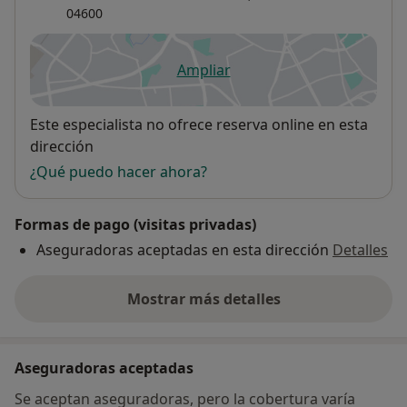
04600
Ampliar
se abre en una nueva pestañ
Disponibilidad
Este especialista no ofrece reserva online en esta
dirección
¿Qué puedo hacer ahora?
Formas de pago (visitas privadas)
Aseguradoras aceptadas en esta dirección
Detalles
Mostrar más detalles
sobre la dirección
Aseguradoras aceptadas
Se aceptan aseguradoras, pero la cobertura varía