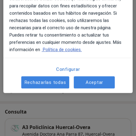
Examen psicotécnico para carnet de conducir
para recopilar datos con fines estadísiticos y ofrecer
Detalles
contenidos basados en tus hábitos de navegación. Si
rechazas todas las cookies, solo utilizaremos las
Niveles de glucosa en sangre
necesarias para el correcto uso de nuestra página.
Detalles
Puedes retirar tu consentimiento o actualizar tus
preferencias en cualquier momento desde ajustes. Más
Reconocimiento médico general
información en
Política de cookies.
Detalles
Configurar
+ 3 servicios
Rechazarlas todas
Aceptar
¿Cómo funcionan los precios?
Consulta
A3 Policlínica Huercal-Overa
Avenida Doctora Ana Parra 87,
Huercal-Overa