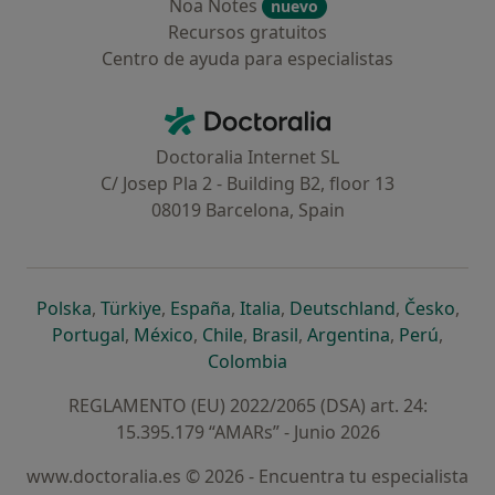
Noa Notes
nuevo
Recursos gratuitos
Centro de ayuda para especialistas
Contacto
Doctoralia - Página de inicio
Doctoralia Internet SL
C/ Josep Pla 2 - Building B2, floor 13
08019 Barcelona, Spain
se abre en una nueva pestaña
se abre en una nueva pestaña
se abre en una nueva pestaña
se abre en una nueva pes
se abre en 
se a
Polska
,
Türkiye
,
España
,
Italia
,
Deutschland
,
Česko
,
se abre en una nueva pestaña
se abre en una nueva pestaña
se abre en una nueva pestaña
se abre en una nueva p
se abre en 
se abr
Portugal
,
México
,
Chile
,
Brasil
,
Argentina
,
Perú
,
se abre en una nueva pe
Colombia
REGLAMENTO (EU) 2022/2065 (DSA) art. 24:
15.395.179 “AMARs” - Junio 2026
www.doctoralia.es © 2026 - Encuentra tu especialista