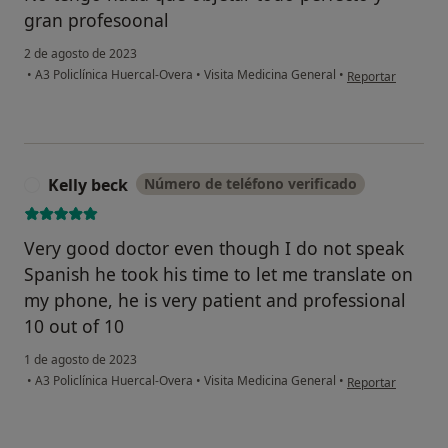
gran profesoonal
2 de agosto de 2023
en opinión del usu
•
A3 Policlínica Huercal-Overa
•
Visita Medicina General
•
Reportar
Kelly beck
Número de teléfono verificado
K
Very good doctor even though I do not speak
Spanish he took his time to let me translate on
my phone, he is very patient and professional
10 out of 10
1 de agosto de 2023
en opinión del usu
•
A3 Policlínica Huercal-Overa
•
Visita Medicina General
•
Reportar