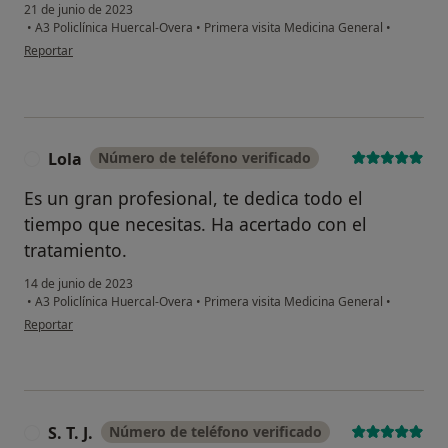
21 de junio de 2023
•
A3 Policlínica Huercal-Overa
•
Primera visita Medicina General
•
en opinión del usuario Paciente
Reportar
Lola
Número de teléfono verificado
L
Es un gran profesional, te dedica todo el
tiempo que necesitas. Ha acertado con el
tratamiento.
14 de junio de 2023
•
A3 Policlínica Huercal-Overa
•
Primera visita Medicina General
•
en opinión del usuario Lola
Reportar
S. T. J.
Número de teléfono verificado
S