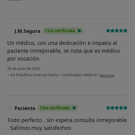
J.M.Segura
Cita verificada
J
Un médico, con una dedicación e impatia al
paciente inmejorable, se nota que es médico
por vocación
28 de junio de 2023
en opinión del usuar
•
A3 Policlínica Huercal-Overa
•
Certificados médicos
•
Reportar
Paciente
Cita verificada
Todo perfecto , sin espera.consulta inmejorable
. Salimos muy satisfechos