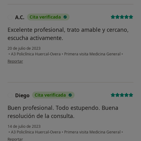
A.C.
Cita verificada
A
Excelente profesional, trato amable y cercano,
escucha activamente.
¿Alguna vez has usado una app
o chatbot de IA para hablar
20 de julio de 2023
sobre un tema emocional o
•
A3 Policlínica Huercal-Overa
•
Primera visita Medicina General
•
psicológico?
en opinión del usuario A.C.
Reportar
Sí, varias veces
Sí, una vez
No, pero lo consideraría
Diego
Cita verificada
D
No, y no confío en ello
Buen profesional. Todo estupendo. Buena
resolución de la consulta.
Continuar
14 de julio de 2023
•
A3 Policlínica Huercal-Overa
•
Primera visita Medicina General
•
en opinión del usuario Diego
Reportar