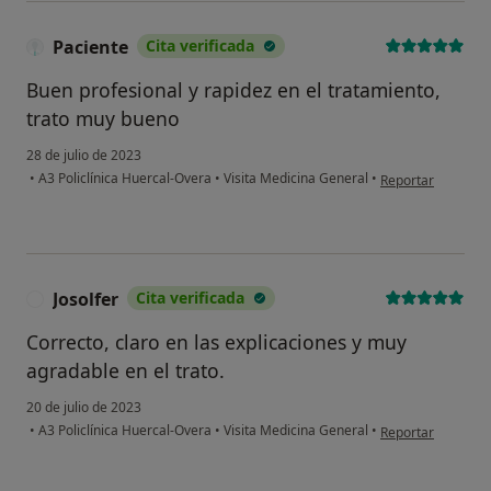
Paciente
Cita verificada
Buen profesional y rapidez en el tratamiento,
trato muy bueno
28 de julio de 2023
en opinión del usu
•
A3 Policlínica Huercal-Overa
•
Visita Medicina General
•
Reportar
Josolfer
Cita verificada
J
Correcto, claro en las explicaciones y muy
agradable en el trato.
20 de julio de 2023
en opinión del usu
•
A3 Policlínica Huercal-Overa
•
Visita Medicina General
•
Reportar