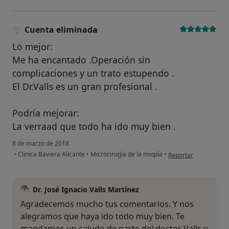
Cuenta eliminada
Lo mejor:
Me ha encantado .Operación sin
complicaciones y un trato estupendo .
El Dr.Valls es un gran profesional .
Podría mejorar:
La verraad que todo ha ido muy bien .
8 de marzo de 2018
en opinión del usuar
•
Clinica Baviera Alicante
•
Microcirugía de la miopía
•
Reportar
Dr. José Ignacio Valls Martínez
Agradecemos mucho tus comentarios. Y nos
alegramos que haya ido todo muy bien. Te
mandamos un saludo de parte del doctor Valls y