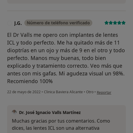
J.G.
Número de teléfono verificado
J
El Dr Valls me opero con implantes de lentes
ICL y todo perfecto. Me ha quitado más de 11
dioptrías en un ojo y más de 9 en el otro y todo
perfecto. Manos muy buenas, todo bien
explicado y tratamiento correcto. Veo más que
antes con mis gafas. Mi agudeza visual un 98%.
Recomiendo 100%
en opinión del usuario 
22 de mayo de 2022
•
Clinica Baviera Alicante
•
Otro
•
Reportar
Dr. José Ignacio Valls Martínez
Muchas gracias por tus comentarios. Como
dices, las lentes ICL son una alternativa