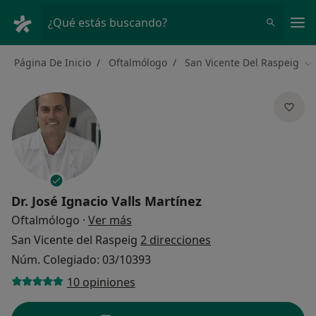
Men
¿Qué estás buscando?
Página De Inicio
Oftalmólogo
San Vicente Del Raspeig
Ca
Dr.
José Ignacio Valls Martínez
sobre las especializaciones
Oftalmólogo
·
Ver más
San Vicente del Raspeig
2 direcciones
Núm. Colegiado: 03/10393
10 opiniones