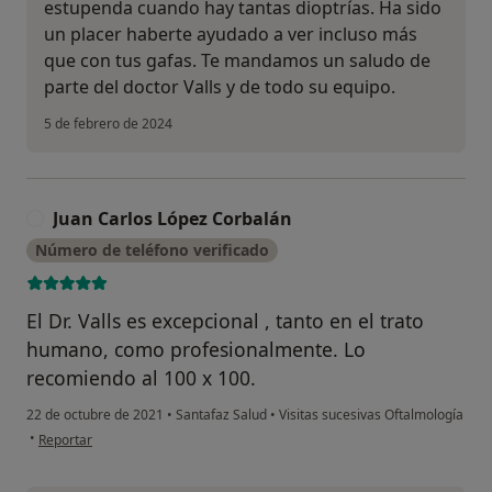
estupenda cuando hay tantas dioptrías. Ha sido
un placer haberte ayudado a ver incluso más
que con tus gafas. Te mandamos un saludo de
parte del doctor Valls y de todo su equipo.
5 de febrero de 2024
Juan Carlos López Corbalán
J
Número de teléfono verificado
El Dr. Valls es excepcional , tanto en el trato
humano, como profesionalmente. Lo
recomiendo al 100 x 100.
22 de octubre de 2021
•
Santafaz Salud
•
Visitas sucesivas Oftalmología
en opinión del usuario Juan Carlos López Corbalán
•
Reportar