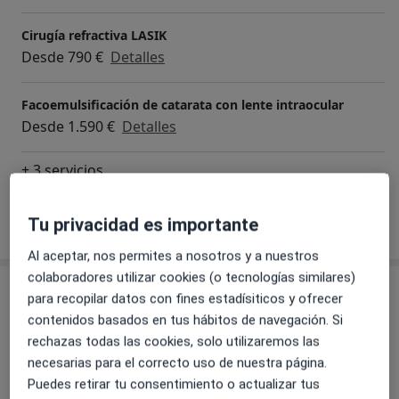
Cirugía refractiva LASIK
Desde 790 €
Detalles
Facoemulsificación de catarata con lente intraocular
Desde 1.590 €
Detalles
+ 3 servicios
Tu privacidad es importante
¿Cómo funcionan los precios?
Al aceptar, nos permites a nosotros y a nuestros
colaboradores utilizar cookies (o tecnologías similares)
Consultas (2)
para recopilar datos con fines estadísiticos y ofrecer
contenidos basados en tus hábitos de navegación. Si
Dirección 1
Dirección 2
rechazas todas las cookies, solo utilizaremos las
necesarias para el correcto uso de nuestra página.
Puedes retirar tu consentimiento o actualizar tus