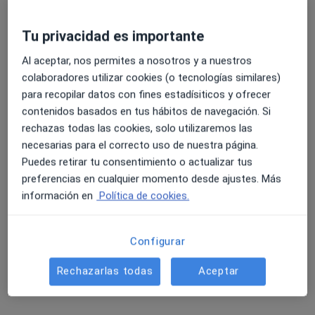
Tu privacidad es importante
Al aceptar, nos permites a nosotros y a nuestros
colaboradores utilizar cookies (o tecnologías similares)
para recopilar datos con fines estadísiticos y ofrecer
contenidos basados en tus hábitos de navegación. Si
rechazas todas las cookies, solo utilizaremos las
necesarias para el correcto uso de nuestra página.
Dr. Pedro Amat Peral
Puedes retirar tu consentimiento o actualizar tus
·
Ver más
Oftalmólogo
preferencias en cualquier momento desde ajustes. Más
2 opiniones
información en
Política de cookies.
Cl. Cabañal, 1-Edificio Vissum, Algorfa
•
Mapa
Vissum Grupo Miranza - Alicante
Configurar
Visita Oftalmología
Precio sin especificar
Rechazarlas todas
Aceptar
Este especialista no ofrece reserva de cita online en esta dirección.
Pedir una cita