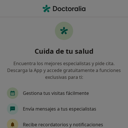
Men
Oftalmólogo • Alicante, Alicante
Filtros
Seguro
Mapa
Oftalmólogos en Alicante
Cuida de tu salud
Así organizamos los resultados
Encuentra los mejores especialistas y pide cita.
Descarga la App y accede gratuitamente a funciones
¿Cuál es tu compañía aseguradora?
exclusivas para ti:
Adeslas
Asisa
Sanitas
DKV Seguros
Gestiona tus visitas fácilmente
Envía mensajes a tus especialistas
Recibe recordatorios y notificaciones