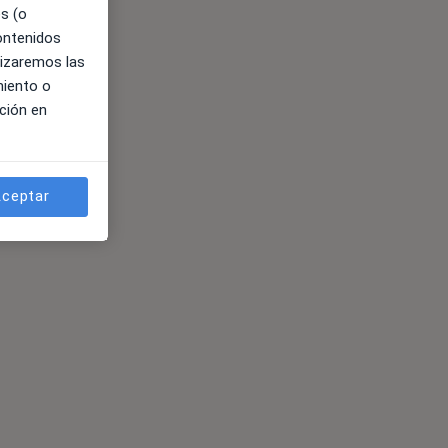
es (o
contenidos
lizaremos las
miento o
ción en
ceptar