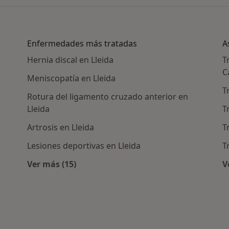
Enfermedades más tratadas
A
Hernia discal en Lleida
T
C
Meniscopatía en Lleida
T
Rotura del ligamento cruzado anterior en
Lleida
T
Artrosis en Lleida
T
Lesiones deportivas en Lleida
T
Ver más (15)
V
Más en esta categoría: Enfermedades más 