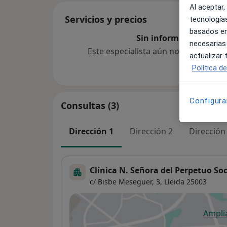
Al aceptar,
Servicios y precios
tecnologías
basados en
Sin información sobre 
necesarias
Este especialista aún no ha añadido
actualizar
Política d
Configura
Consultas (3)
Dirección 1
Dirección 2
Dirección
Clínica N. Señora del Perpetuo So
c/ Bisbe Meseguer, 3,
Lleida
25003
Ampli
se