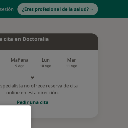
 sesión
¿Eres profesional de la salud?
 cita en Doctoralia
Mañana
Lun
Mar
Mié
Jue
9 Ago
10 Ago
11 Ago
12 Ago
13 Ag
especialista no ofrece reserva de cita
online en esta dirección.
Pedir una cita