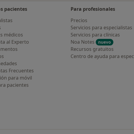
os pacientes
Para profesionales
listas
Precios
s
Servicios para especialistas
s médicos
Servicios para clínicas
ta al Experto
Noa Notes
nuevo
amentos
Recursos gratuitos
os
Centro de ayuda para especi
medades
tas Frecuentes
ión para móvil
ara pacientes