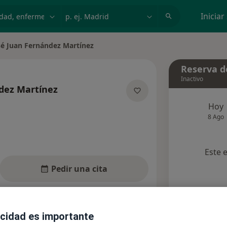
dad, enfermedad o nombre
p. ej. Madrid
Iniciar
sé Juan Fernández Martínez
 de ciudad
Reserva de
Inactivo
dez Martínez
sobre las especializaciones
Hoy
8 Ago
Este 
Pedir una cita
Aseguradoras
Opiniones (1)
acidad es importante