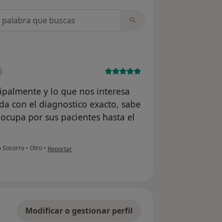
opiniones
cipalmente y lo que nos interesa
 con el diagnostico exacto, sabe
eocupa por sus pacientes hasta el
en opinión del usuario Helena
o Socorro
•
Otro
•
Reportar
Modificar o gestionar perfil