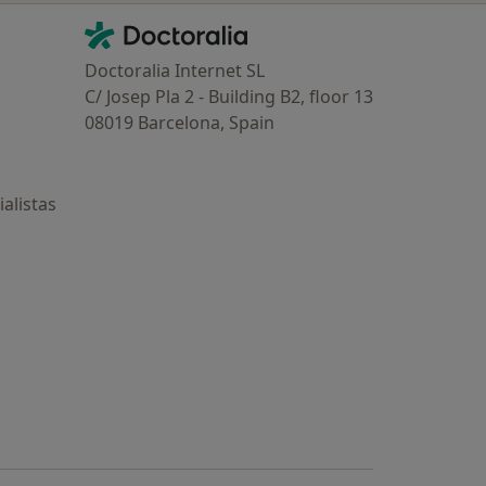
Contacto
Doctoralia - Página de inicio
Doctoralia Internet SL
C/ Josep Pla 2 - Building B2, floor 13
08019 Barcelona, Spain
alistas