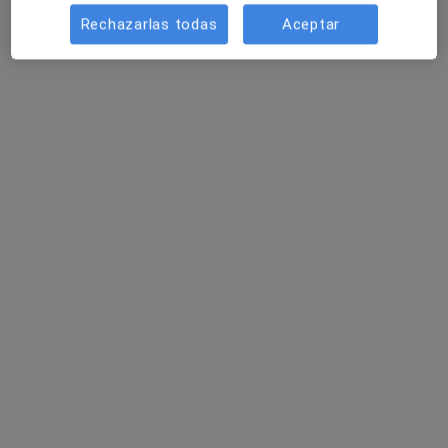
Rechazarlas todas
Aceptar
Dr. Hector Fabio Acosta
Traumatólogo
Carrer del Bisbe Messeguer, 3, 25003 Lleida, Lleida
•
Mapa
Hla Grupo Hospitalario Perpetuo Socorro
Visitas sucesivas Traumatología y Cirugía Ortopédica
Servicio gratuito
Este especialista no ofrece reserva de cita online en esta dirección.
Pedir una cita