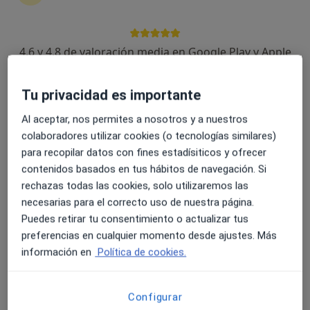
4.6 y 4.8 de valoración media en Google Play y Apple
Dr. Juan Francisco Moscoso González
Store
Traumatólogo
3 opiniones
Tu privacidad es importante
Al aceptar, nos permites a nosotros y a nuestros
Dirección 1
Dirección 2
colaboradores utilizar cookies (o tecnologías similares)
para recopilar datos con fines estadísiticos y ofrecer
c/ Bisbe Torres, 13, Lleida
•
Mapa
contenidos basados en tus hábitos de navegación. Si
Vithas Hospital Montserrat
rechazas todas las cookies, solo utilizaremos las
Este especialista no ofrece reserva de cita online en esta dirección.
necesarias para el correcto uso de nuestra página.
Puedes retirar tu consentimiento o actualizar tus
Pedir una cita
preferencias en cualquier momento desde ajustes. Más
información en
Política de cookies.
Configurar