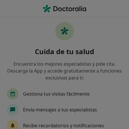
Men
Coxalgia • Lleida, Lleida
Filtros
• 1
Seguro
Mapa
Especialistas en Coxalgia en Lleida
Cuida de tu salud
Así organizamos los resultados
Encuentra los mejores especialistas y pide cita.
Descarga la App y accede gratuitamente a funciones
¿Qué especialidad estás buscando?
exclusivas para ti:
Traumatólogo
Alergólogo
Analista clínic
Gestiona tus visitas fácilmente
Envía mensajes a tus especialistas
Recibe recordatorios y notificaciones