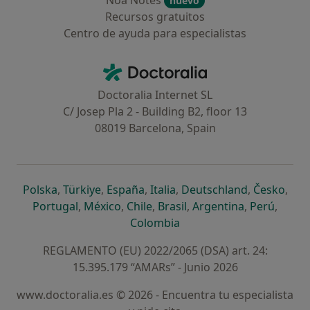
Noa Notes
nuevo
Recursos gratuitos
Centro de ayuda para especialistas
Contacto
Doctoralia - Página de inicio
Doctoralia Internet SL
C/ Josep Pla 2 - Building B2, floor 13
08019 Barcelona, Spain
se abre en una nueva pestaña
se abre en una nueva pestaña
se abre en una nueva pestaña
se abre en una nueva pes
se abre en 
se a
Polska
,
Türkiye
,
España
,
Italia
,
Deutschland
,
Česko
,
se abre en una nueva pestaña
se abre en una nueva pestaña
se abre en una nueva pestaña
se abre en una nueva p
se abre en 
se abr
Portugal
,
México
,
Chile
,
Brasil
,
Argentina
,
Perú
,
se abre en una nueva pe
Colombia
REGLAMENTO (EU) 2022/2065 (DSA) art. 24:
15.395.179 “AMARs” - Junio 2026
www.doctoralia.es © 2026 - Encuentra tu especialista