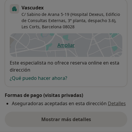
Vascudex
C/ Sabino de Arana 5-19 (Hospital Dexeus, Edificio
de Consultas Externas, 3ª planta, despacho 3.6),
Les Corts
,
Barcelona
08028
Ampliar
se abre en una nueva pestañ
Disponibilidad
Este especialista no ofrece reserva online en esta
dirección
¿Qué puedo hacer ahora?
Formas de pago (visitas privadas)
Aseguradoras aceptadas en esta dirección
Detalles
Mostrar más detalles
sobre la dirección