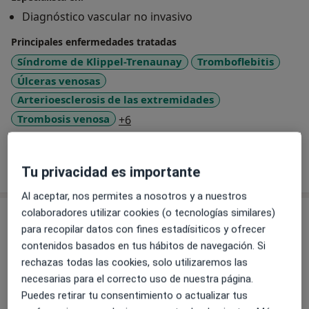
Diagnóstico vascular no invasivo
Principales enfermedades tratadas
Síndrome de Klippel-Trenaunay
Tromboflebitis
Úlceras venosas
Arterioesclerosis de las extremidades
a11y_sr_more_diseases
Trombosis venosa
+6
Mostrar más detalles
sobre la experiencia
Tu privacidad es importante
Al aceptar, nos permites a nosotros y a nuestros
colaboradores utilizar cookies (o tecnologías similares)
Servicios y precios
para recopilar datos con fines estadísiticos y ofrecer
Visita Angiología y Cirugía Vascular
contenidos basados en tus hábitos de navegación. Si
Detalles
rechazas todas las cookies, solo utilizaremos las
necesarias para el correcto uso de nuestra página.
Puedes retirar tu consentimiento o actualizar tus
Visitas sucesivas Angiología y Cirugía Vascular