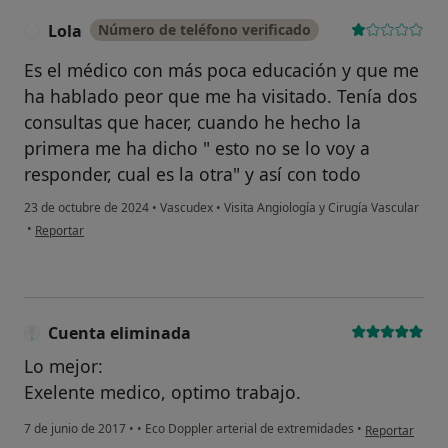
Lola
Número de teléfono verificado
L
Es el médico con más poca educación y que me
ha hablado peor que me ha visitado. Tenía dos
consultas que hacer, cuando he hecho la
primera me ha dicho " esto no se lo voy a
responder, cual es la otra" y así con todo
23 de octubre de 2024
•
Vascudex
•
Visita Angiología y Cirugía Vascular
en opinión del usuario Lola
•
Reportar
Cuenta eliminada
Lo mejor:
Exelente medico, optimo trabajo.
en opinión del
7 de junio de 2017
•
•
Eco Doppler arterial de extremidades
•
Reportar