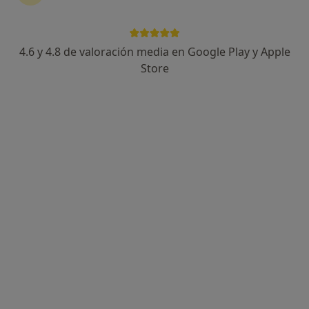
4.6 y 4.8 de valoración media en Google Play y Apple
Dr. Francisco Nogueras Carrillo
Store
·
Ver más
Angiólogo y cirujano vascular
7 opiniones
Dirección 1
Dirección 2
Av. Jaume I, 105, bxs., Mollet del Vallès
•
Mapa
Centre Mèdic Jaume I i Clínica Dental
Visita Angiología y Cirugía Vascular
60 €
Este especialista no ofrece reserva de cita online en esta dirección.
Pedir una cita