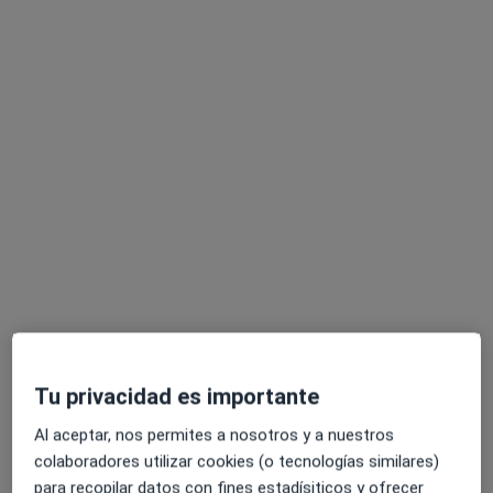
Especialistas disponibles
Estos especialistas se encuentran fuera de
Granollers, Barcelona, en zonas cercanas a tu
búsqueda
Opción de pago online
Dr. Secundino Llagostera Pujol
·
Ver más
Tu privacidad es importante
Angiólogo y cirujano vascular
30 opiniones
Al aceptar, nos permites a nosotros y a nuestros
ANGIOLOGÍA Y CIRUGÍA VASCULAR.
colaboradores utilizar cookies (o tecnologías similares)
para recopilar datos con fines estadísiticos y ofrecer