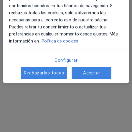
Doctor en Medicina y Cirugía.
contenidos basados en tus hábitos de navegación. Si
European Board of Vascular Surgery
rechazas todas las cookies, solo utilizaremos las
Plaça de Manuel Corachán 4, Barcelona
•
Mapa
necesarias para el correcto uso de nuestra página.
Clínica Corachan
Puedes retirar tu consentimiento o actualizar tus
preferencias en cualquier momento desde ajustes. Más
Visitas sucesivas Angiología y Cirugía Vascular
120 €
información en
Política de cookies.
Este especialista no ofrece reserva de cita online en esta dirección.
Pedir una cita
Configurar
Rechazarlas todas
Aceptar
Dr. Kerbi Alejandro Guevara Noriega