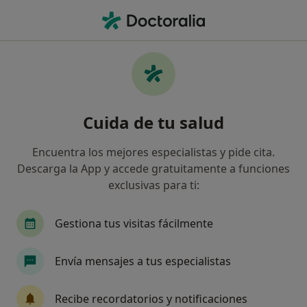
Men
Angiólogo Y Cirujano Vascular • Granollers, Barcelona
Filtros
Seguro
Mapa
Angiólogos y cirujanos vasculares en
Cuida de tu salud
Granollers
Así organizamos los resultados
Encuentra los mejores especialistas y pide cita.
Descarga la App y accede gratuitamente a funciones
exclusivas para ti:
¿Cuál es tu compañía aseguradora?
Asistencia Sanitaria Colegial
Axa
Fiatc
Gestiona tus visitas fácilmente
Envía mensajes a tus especialistas
Recibe recordatorios y notificaciones