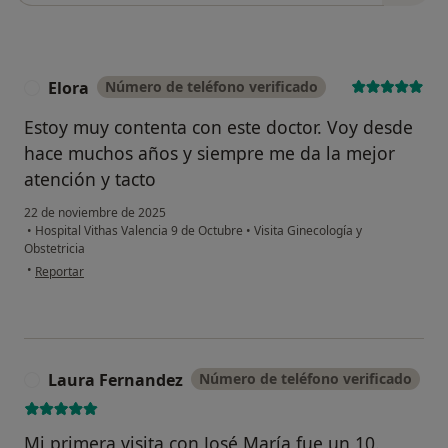
Elora
Número de teléfono verificado
E
Estoy muy contenta con este doctor. Voy desde
hace muchos años y siempre me da la mejor
atención y tacto
22 de noviembre de 2025
•
Hospital Vithas Valencia 9 de Octubre
•
Visita Ginecología y
Obstetricia
en opinión del usuario Elora
•
Reportar
Laura Fernandez
Número de teléfono verificado
L
Mi primera visita con José María fue un 10.