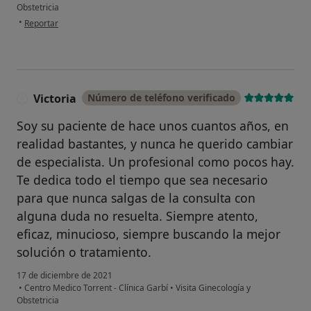
Obstetricia
en opinión del usuario Veronica F.
•
Reportar
Victoria
Número de teléfono verificado
V
Soy su paciente de hace unos cuantos años, en
realidad bastantes, y nunca he querido cambiar
de especialista. Un profesional como pocos hay.
Te dedica todo el tiempo que sea necesario
para que nunca salgas de la consulta con
alguna duda no resuelta. Siempre atento,
eficaz, minucioso, siempre buscando la mejor
solución o tratamiento.
17 de diciembre de 2021
•
Centro Medico Torrent - Clínica Garbí
•
Visita Ginecología y
Obstetricia