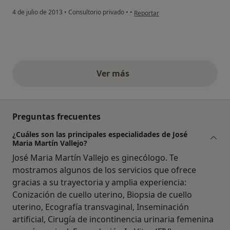
en opinión del usuario paciente 
4 de julio de 2013
•
Consultorio privado
•
•
Reportar
Ver más
opiniones anteriores
Preguntas frecuentes
¿Cuáles son las principales especialidades de José
Maria Martín Vallejo?
José Maria Martín Vallejo es ginecólogo. Te
mostramos algunos de los servicios que ofrece
gracias a su trayectoria y amplia experiencia:
Conización de cuello uterino, Biopsia de cuello
uterino, Ecografía transvaginal, Inseminación
artificial, Cirugía de incontinencia urinaria femenina