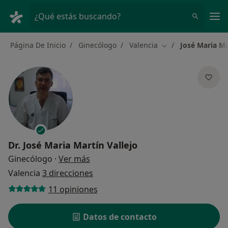
Men
¿Qué estás buscando?
Página De Inicio
Ginecólogo
Valencia
José Maria Ma
Cambiar de ciudad
Dr.
José Maria Martín Vallejo
sobre las especializaciones
Ginecólogo
·
Ver más
Valencia
3 direcciones
11 opiniones
Datos de contacto