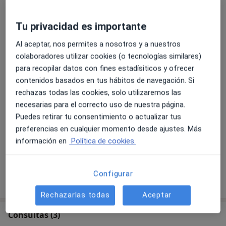
Universidad de Valencia.
· Título del Diploma de Estudios Avanzados (D.E.A.)
Cirugía de incontinencia urinaria femenina por vía
Tu privacidad es importante
por la Universidad de Valencia.
vaginal
Desde 0 €
Detalles
Al aceptar, nos permites a nosotros y a nuestros
· Diplomas de capacitación ecográfica niveles I, II y
colaboradores utilizar cookies (o tecnologías similares)
III de la sección de ecografía de la Sociedad Española
para recopilar datos con fines estadísiticos y ofrecer
Conización de cuello uterino
de Obstetricia y Ginecología (SESEGO).
contenidos basados en tus hábitos de navegación. Si
Detalles
· Premio Dr. Vicente Zaragoza Orts en el año 2000.
rechazas todas las cookies, solo utilizaremos las
· Master en Cirugía Endoscópica Ginecológica
necesarias para el correcto uso de nuestra página.
Ecografía transvaginal
Avanzada por la Universidad de Valencia en el 2004.
Puedes retirar tu consentimiento o actualizar tus
Detalles
preferencias en cualquier momento desde ajustes. Más
· Contrato de Especialista en Obstetricia y
información en
Política de cookies.
+ 7 servicios
Ginecología en el Hospital Universitario Dr. Peset de
Valencia de Mayo 2002 a Diciembre 2008.
Configurar
· Contrato de Especialista en Obstetricia y
¿Cómo funcionan los precios?
Ginecología en el Hospital General Universitario de
Rechazarlas todas
Aceptar
Valencia en 2009.
· Contrato como Especialista en la Unidad de
Consultas (3)
Reproducción Asistida de la Clínica CEFER de Valencia