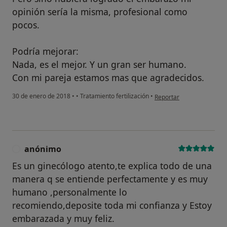
opinión sería la misma, profesional como
pocos.
Podría mejorar:
Nada, es el mejor. Y un gran ser humano.
Con mi pareja estamos mas que agradecidos.
en opinión del usuario Cu
30 de enero de 2018
•
•
Tratamiento fertilización
•
Reportar
anónimo
A
Es un ginecólogo atento,te explica todo de una
manera q se entiende perfectamente y es muy
humano ,personalmente lo
recomiendo,deposite toda mi confianza y Estoy
embarazada y muy feliz.