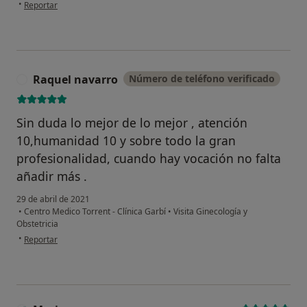
en opinión del usuario Victoria
•
Reportar
¿Alguna vez has usado una app
o chatbot de IA para hablar
Raquel navarro
Número de teléfono verificado
R
sobre un tema emocional o
psicológico?
Sin duda lo mejor de lo mejor , atención
Sí, varias veces
10,humanidad 10 y sobre todo la gran
profesionalidad, cuando hay vocación no falta
Sí, una vez
añadir más .
No, pero lo consideraría
29 de abril de 2021
•
Centro Medico Torrent - Clínica Garbí
•
Visita Ginecología y
No, y no confío en ello
Obstetricia
en opinión del usuario Raquel navarro
•
Reportar
Continuar