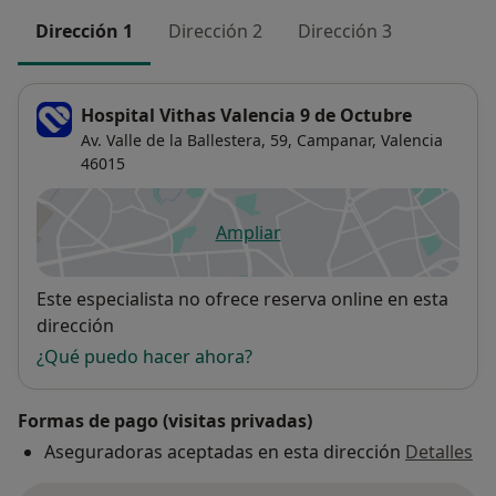
con inicio en Marzo 2008 y finalización en Marzo 2009.
Dirección 1
Dirección 2
Dirección 3
· Contrato como Especialista en la Unidad de
Reproducción Asistida del Hospital Nisa Virgen del
Consuelo de Valencia (UNIDRA) con inicio en
Hospital Vithas Valencia 9 de Octubre
Septiembre 2009.
Av. Valle de la Ballestera, 59,
Campanar
,
Valencia
46015
Ampliar
se abre en una nueva pestañ
Disponibilidad
Este especialista no ofrece reserva online en esta
dirección
¿Qué puedo hacer ahora?
Formas de pago (visitas privadas)
Aseguradoras aceptadas en esta dirección
Detalles