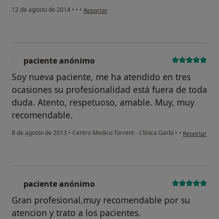
en opinión del usuario anónimo
12 de agosto de 2014
•
•
•
Reportar
paciente anónimo
P
Soy nueva paciente, me ha atendido en tres
ocasiones su profesionalidad está fuera de toda
duda. Atento, respetuoso, amable. Muy, muy
recomendable.
en opinión d
8 de agosto de 2013
•
Centro Medico Torrent - Clínica Garbí
•
•
Reportar
paciente anónimo
P
Gran profesional,muy recomendable por su
atencion y trato a los pacientes.