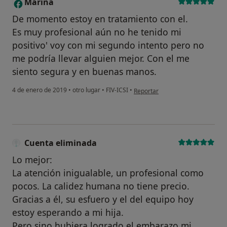
Marina
M
De momento estoy en tratamiento con el.
Es muy profesional aún no he tenido mi
positivo' voy con mi segundo intento pero no
me podría llevar alguien mejor. Con el me
siento segura y en buenas manos.
en opinión del usuario Marina
4 de enero de 2019
•
otro lugar
•
FIV-ICSI
•
Reportar
Cuenta eliminada
Lo mejor:
La atención inigualable, un profesional como
pocos. La calidez humana no tiene precio.
Gracias a él, su esfuero y el del equipo hoy
estoy esperando a mi hija.
Pero sino hubiera logrado el embarazo mi