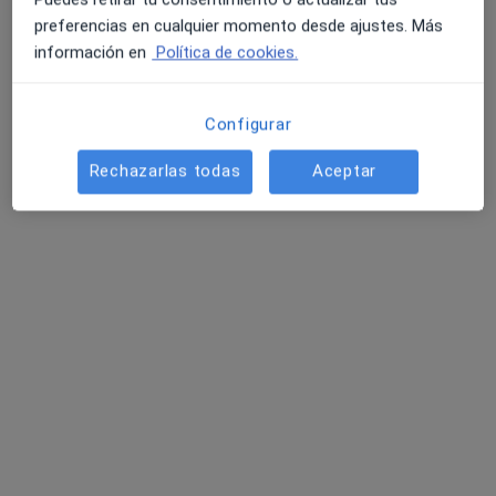
preferencias en cualquier momento desde ajustes. Más
Pedir una cita
información en
Política de cookies.
Configurar
Rechazarlas todas
Aceptar
Opción de pago online
Dra. Ana Bernabeu Cifuentes
·
Ver más
Ginecóloga
1714 opiniones
Dirección 1
Dirección 2
Online
Calle Doctor Manuel Candela 41, Valencia
•
Mapa