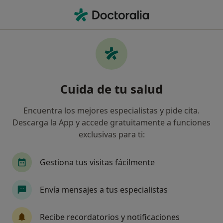
Men
Virus Del Papiloma Humano Vph • Valencia, Valencia
Filtros
• 1
Seguro
Mapa
Especialistas en Virus del papiloma humano
Cuida de tu salud
(VPH) en Valencia
Así organizamos los resultados
Encuentra los mejores especialistas y pide cita.
Descarga la App y accede gratuitamente a funciones
exclusivas para ti:
¿Qué especialidad estás buscando?
Ginecólogo
Dermatólogo
Médico estético
Gestiona tus visitas fácilmente
Envía mensajes a tus especialistas
Recibe recordatorios y notificaciones