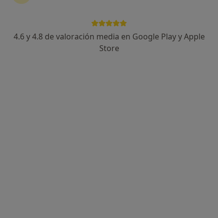
4.6 y 4.8 de valoración media en Google Play y Apple
Dra. Sureya Karina Benavides Lachaise
Store
·
Ver más
Ginecóloga
716 opiniones
Dirección
Online
Calle de la Paz 16, 2ª planta, Valencia
•
Mapa
Ginemujer
Visita Ginecología y Obstetricia
140 €
Este especialista no ofrece reserva de cita online en esta dirección.
Pedir una cita