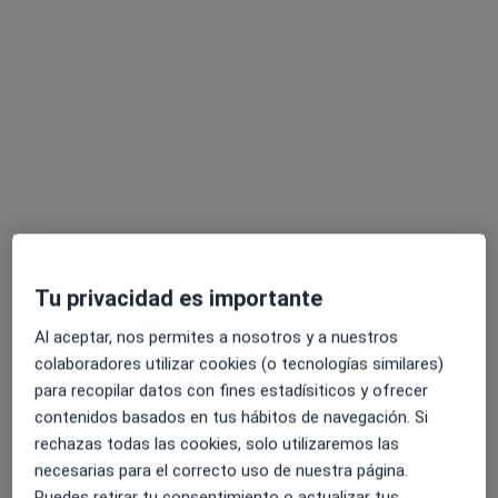
Pedir una cita
Dr. Carlos Sánchez Ajenjo
Tu privacidad es importante
·
Ver más
Ginecólogo
Al aceptar, nos permites a nosotros y a nuestros
115 opiniones
colaboradores utilizar cookies (o tecnologías similares)
C/ Palleter 4, puerta 2, Valencia
•
Mapa
para recopilar datos con fines estadísiticos y ofrecer
Premium Medical
contenidos basados en tus hábitos de navegación. Si
Visita Ginecología y Obstetricia
90 €
rechazas todas las cookies, solo utilizaremos las
necesarias para el correcto uso de nuestra página.
Este especialista no ofrece reserva de cita online en esta dirección.
Puedes retirar tu consentimiento o actualizar tus