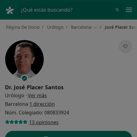
Men
¿Qué estás buscando?
Página De Inicio
Urólogo
Barcelona
José Placer San
Cambiar de ciudad
Dr.
José Placer Santos
sobre las especializaciones
Urólogo
·
Ver más
Barcelona
1 dirección
Núm. Colegiado: 080833924
13 opiniones