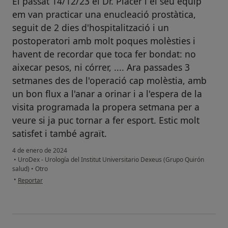
El passat 14/12/23 el Dr. Placer i el seu equip
em van practicar una enucleació prostàtica,
seguit de 2 dies d'hospitalització i un
postoperatori amb molt poques molèsties i
havent de recordar que toca fer bondat: no
aixecar pesos, ni córrer, .... Ara passades 3
setmanes des de l'operació cap molèstia, amb
un bon flux a l'anar a orinar i a l'espera de la
visita programada la propera setmana per a
veure si ja puc tornar a fer esport. Estic molt
satisfet i també agraït.
4 de enero de 2024
•
UroDex - Urología del Institut Universitario Dexeus (Grupo Quirón
salud)
•
Otro
en opinión del usuario J. Baró
•
Reportar