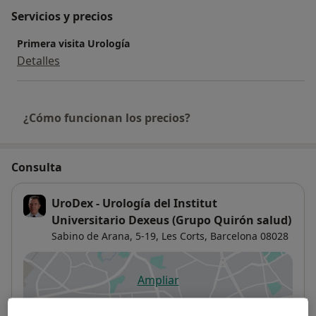
Servicios y precios
Primera visita Urología
Detalles
¿Cómo funcionan los precios?
Consulta
UroDex - Urología del Institut
Universitario Dexeus (Grupo Quirón salud)
Sabino de Arana, 5-19,
Les Corts
,
Barcelona
08028
Ampliar
se abre en una nueva pestañ