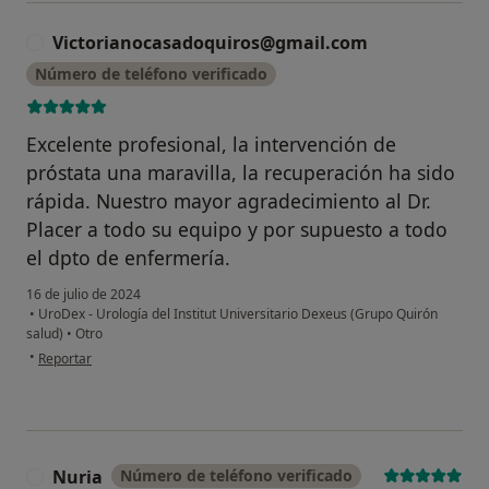
Victorianocasadoquiros@gmail.com
V
Número de teléfono verificado
Excelente profesional, la intervención de
próstata una maravilla, la recuperación ha sido
rápida. Nuestro mayor agradecimiento al Dr.
Placer a todo su equipo y por supuesto a todo
el dpto de enfermería.
16 de julio de 2024
•
UroDex - Urología del Institut Universitario Dexeus (Grupo Quirón
salud)
•
Otro
en opinión del usuario Victorianocasadoquiros@gmail.com
•
Reportar
Nuria
Número de teléfono verificado
N