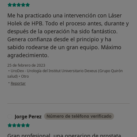
Me ha practicado una intervención con Láser
Holek de HPB. Todo el proceso antes, durante y
después de la operación ha sido fantástico.
Genera confianza desde el principio y ha
sabido rodearse de un gran equipo. Máximo
agradecimiento.
25 de febrero de 2023
•
UroDex - Urología del Institut Universitario Dexeus (Grupo Quirón
salud)
•
Otro
en opinión del usuario Xavier Catafal
•
Reportar
Jorge Perez
Número de teléfono verificado
J
Gran profesional, una operacion de prostata