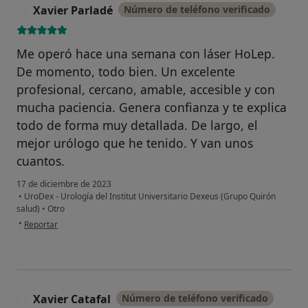
Xavier Parladé
Número de teléfono verificado
X
Me operó hace una semana con láser HoLep.
De momento, todo bien. Un excelente
profesional, cercano, amable, accesible y con
mucha paciencia. Genera confianza y te explica
todo de forma muy detallada. De largo, el
mejor urólogo que he tenido. Y van unos
cuantos.
17 de diciembre de 2023
•
UroDex - Urología del Institut Universitario Dexeus (Grupo Quirón
salud)
•
Otro
en opinión del usuario Xavier Parladé
•
Reportar
Xavier Catafal
Número de teléfono verificado
X