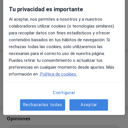
Disponibilidad
Este especialista no ofrece reserva online en esta
Tu privacidad es importante
dirección
¿Qué puedo hacer ahora?
Al aceptar, nos permites a nosotros y a nuestros
colaboradores utilizar cookies (o tecnologías similares)
para recopilar datos con fines estadísiticos y ofrecer
Mostrar más detalles
contenidos basados en tus hábitos de navegación. Si
sobre la dirección
rechazas todas las cookies, solo utilizaremos las
necesarias para el correcto uso de nuestra página.
Aseguradoras aceptadas
Puedes retirar tu consentimiento o actualizar tus
preferencias en cualquier momento desde ajustes. Más
Se aceptan aseguradoras, pero la cobertura varía
información en
Política de cookies.
según la ubicación y el servicio.
Configurar
Ver todas las aseguradoras
Rechazarlas todas
Aceptar
Opiniones