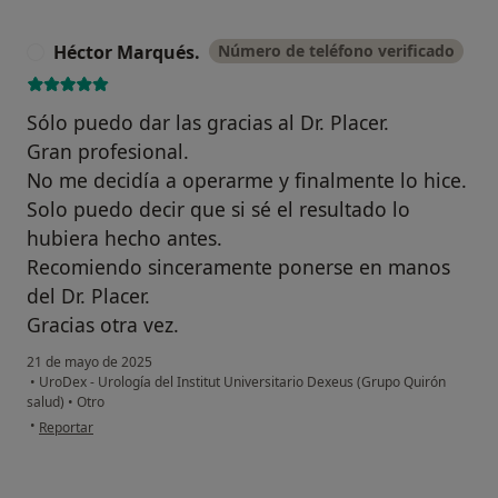
Héctor Marqués.
Número de teléfono verificado
H
Sólo puedo dar las gracias al Dr. Placer.
Gran profesional.
No me decidía a operarme y finalmente lo hice.
Solo puedo decir que si sé el resultado lo
hubiera hecho antes.
Recomiendo sinceramente ponerse en manos
del Dr. Placer.
Gracias otra vez.
21 de mayo de 2025
•
UroDex - Urología del Institut Universitario Dexeus (Grupo Quirón
salud)
•
Otro
en opinión del usuario Héctor Marqués.
•
Reportar