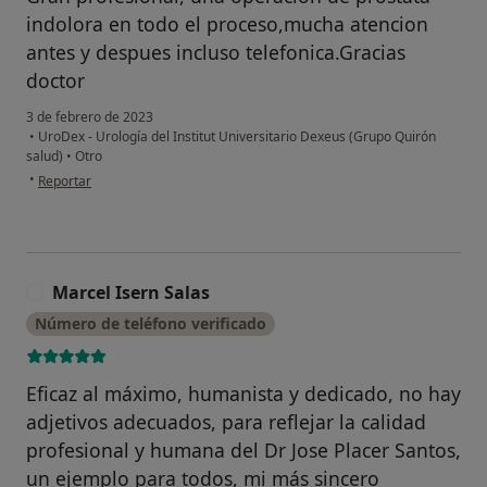
indolora en todo el proceso,mucha atencion
antes y despues incluso telefonica.Gracias
doctor
3 de febrero de 2023
•
UroDex - Urología del Institut Universitario Dexeus (Grupo Quirón
salud)
•
Otro
en opinión del usuario Jorge Perez
•
Reportar
Marcel Isern Salas
M
Número de teléfono verificado
Eficaz al máximo, humanista y dedicado, no hay
adjetivos adecuados, para reflejar la calidad
profesional y humana del Dr Jose Placer Santos,
un ejemplo para todos, mi más sincero