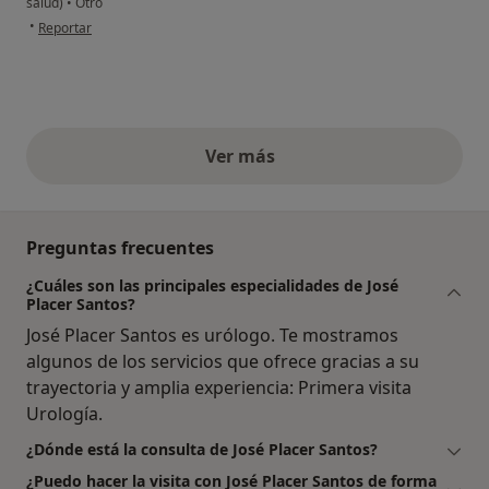
salud)
•
Otro
en opinión del usuario M. A. M. d Lleida
•
Reportar
Ver más
opiniones anteriores
Preguntas frecuentes
¿Cuáles son las principales especialidades de José
Placer Santos?
José Placer Santos es urólogo. Te mostramos
algunos de los servicios que ofrece gracias a su
trayectoria y amplia experiencia: Primera visita
Urología.
¿Dónde está la consulta de José Placer Santos?
¿Puedo hacer la visita con José Placer Santos de forma