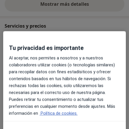
Mostrar más detalles
sobre la experiencia
Servicios y precios
Visita Cirugía General y Ap. Digestivo
Detalles
Tu privacidad es importante
Al aceptar, nos permites a nosotros y a nuestros
Cirugía bariátrica por obesidad mórbida
colaboradores utilizar cookies (o tecnologías similares)
Detalles
para recopilar datos con fines estadísiticos y ofrecer
contenidos basados en tus hábitos de navegación. Si
Cita de revisión presencial
rechazas todas las cookies, solo utilizaremos las
130 €
Detalles
necesarias para el correcto uso de nuestra página.
Puedes retirar tu consentimiento o actualizar tus
Primera visita cirugía general
preferencias en cualquier momento desde ajustes. Más
130 €
Detalles
información en
Política de cookies.
Primera visita informativa Cirugía bariatrica