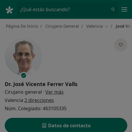
Men
¿Qué estás buscando?
Página De Inicio
Cirujano General
Valencia
José Vic
Cambiar de c
Dr.
José Vicente Ferrer Valls
sobre las especializaciones
Cirujano general
·
Ver más
Valencia
2 direcciones
Núm. Colegiado: 463105335
Datos de contacto