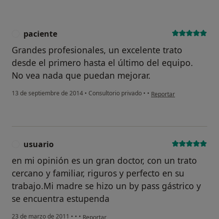
paciente
P
Grandes profesionales, un excelente trato
desde el primero hasta el último del equipo.
No vea nada que puedan mejorar.
en opinión del usuario p
13 de septiembre de 2014
•
Consultorio privado
•
•
Reportar
usuario
U
en mi opinión es un gran doctor, con un trato
cercano y familiar, riguros y perfecto en su
trabajo.Mi madre se hizo un by pass gástrico y
se encuentra estupenda
en opinión del usuario usuario
23 de marzo de 2011
•
•
•
Reportar