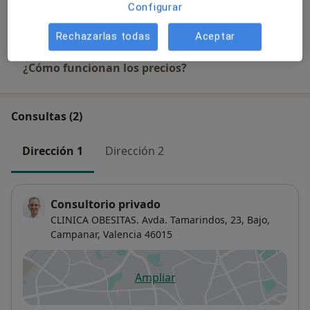
Configurar
Servicio gratuito
Detalles
Rechazarlas todas
Aceptar
¿Cómo funcionan los precios?
Consultas (2)
Dirección 1
Dirección 2
Consultorio privado
CLINICA OBESITAS. Avda. Tamarindos, 23, Bajo,
Campanar
,
Valencia
46015
Ampliar
se abre en una nueva pestañ