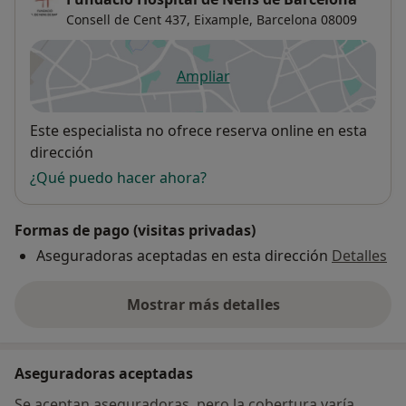
Consell de Cent 437,
Eixample
,
Barcelona
08009
Ampliar
se abre en una nueva pestañ
Disponibilidad
Este especialista no ofrece reserva online en esta
dirección
¿Qué puedo hacer ahora?
Formas de pago (visitas privadas)
Aseguradoras aceptadas en esta dirección
Detalles
Mostrar más detalles
sobre la dirección
Aseguradoras aceptadas
Se aceptan aseguradoras, pero la cobertura varía