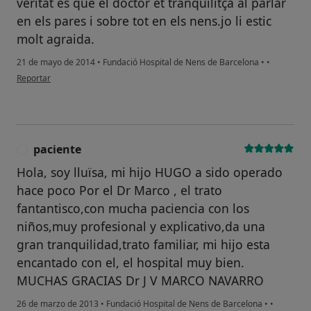
veritat es que el doctor et tranquilitça al parlar
en els pares i sobre tot en els nens.jo li estic
molt agraida.
21 de mayo de 2014
•
Fundació Hospital de Nens de Barcelona
•
•
en opinión del usuario usuario
Reportar
paciente
P
Hola, soy lluïsa, mi hijo HUGO a sido operado
hace poco Por el Dr Marco , el trato
fantantisco,con mucha paciencia con los
niños,muy profesional y explicativo,da una
gran tranquilidad,trato familiar, mi hijo esta
encantado con el, el hospital muy bien.
MUCHAS GRACIAS Dr J V MARCO NAVARRO
26 de marzo de 2013
•
Fundació Hospital de Nens de Barcelona
•
•