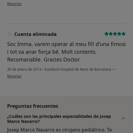
en opinión del usuario paciente
Reportar
Cuenta eliminada
Soc Imma, varem operar al meu fill d'una fimosi
i tot va anar força bé. Molt contents.
Recomanable. Gracies Doctor
30 de enero de 2013
•
Fundació Hospital de Nens de Barcelona
•
•
en opinión del usuario Cuenta eliminada
Reportar
Preguntas frecuentes
¿Cuáles son las principales especialidades de Josep
Marco Navarro?
Josep Marco Navarro es cirujano pediátrico. Te