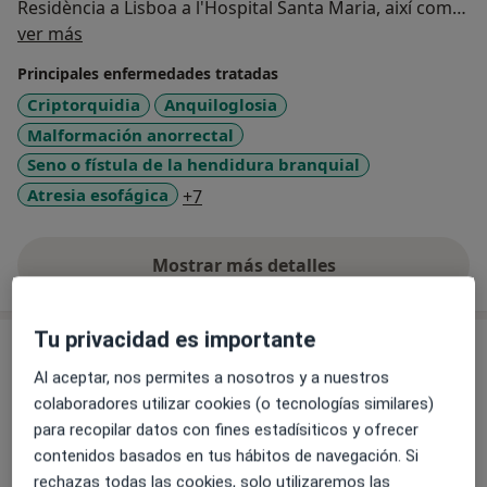
Residència a Lisboa a l'Hospital Santa Maria, així com a
Sobre mí
Madrid a l'Hospital Materno'Infantil de la Paz.
ver más
Principales enfermedades tratadas
Criptorquidia
Anquiloglosia
Malformación anorrectal
Seno o fístula de la hendidura branquial
a11y_sr_more_diseases
Atresia esofágica
+7
Mostrar más detalles
sobre la experiencia
Tu privacidad es importante
Servicios y precios
Al aceptar, nos permites a nosotros y a nuestros
Visita Cirugía Pediátrica
colaboradores utilizar cookies (o tecnologías similares)
Desde 0 €
Detalles
para recopilar datos con fines estadísiticos y ofrecer
contenidos basados en tus hábitos de navegación. Si
Cirugía de la criptorquidia
rechazas todas las cookies, solo utilizaremos las