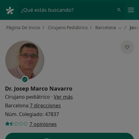
Men
¿Qué estás buscando?
Página De Inicio
Cirujano Pediátrico
Barcelona
Jos
Cambiar d
Dr.
Josep Marco Navarro
sobre las especializaciones
Cirujano pediátrico
·
Ver más
Barcelona
7 direcciones
Núm. Colegiado: 47837
7 opiniones