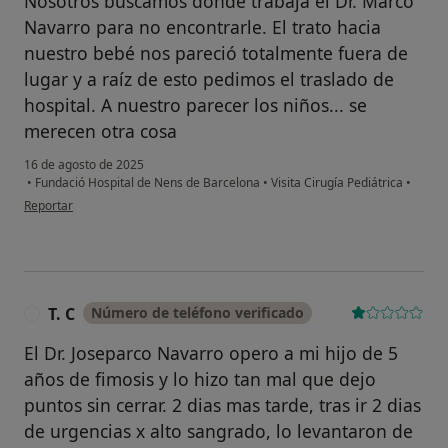
Nosotros buscamos donde trabaja el Dr. Marco
Navarro para no encontrarle. El trato hacia
nuestro bebé nos pareció totalmente fuera de
lugar y a raíz de esto pedimos el traslado de
hospital. A nuestro parecer los niños... se
merecen otra cosa
16 de agosto de 2025
•
Fundació Hospital de Nens de Barcelona
•
Visita Cirugía Pediátrica
•
en opinión del usuario M.I
Reportar
T. C
Número de teléfono verificado
T
El Dr. Joseparco Navarro opero a mi hijo de 5
años de fimosis y lo hizo tan mal que dejo
puntos sin cerrar. 2 dias mas tarde, tras ir 2 dias
de urgencias x alto sangrado, lo levantaron de