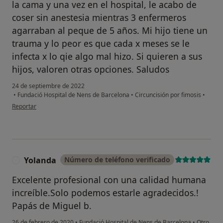
la cama y una vez en el hospital, le acabo de
coser sin anestesia mientras 3 enfermeros
agarraban al peque de 5 años. Mi hijo tiene un
trauma y lo peor es que cada x meses se le
infecta x lo qie algo mal hizo. Si quieren a sus
hijos, valoren otras opciones. Saludos
24 de septiembre de 2022
•
Fundació Hospital de Nens de Barcelona
•
Circuncisión por fimosis
•
en opinión del usuario T. C
Reportar
Yolanda
Número de teléfono verificado
Y
Excelente profesional con una calidad humana
increíble.Solo podemos estarle agradecidos.!
Papás de Miguel b.
26 de febrero de 2020
•
Fundació Hospital de Nens de Barcelona
•
Otro