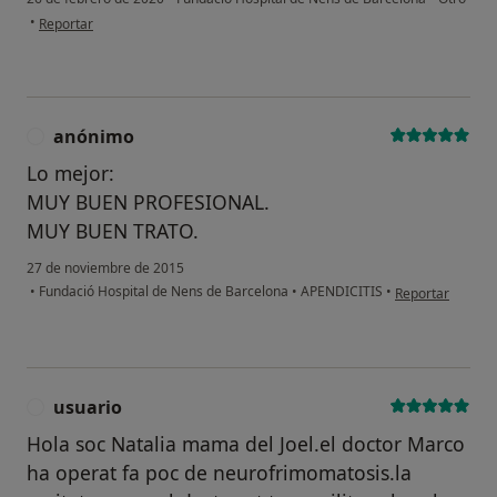
en opinión del usuario Yolanda
•
Reportar
anónimo
A
Lo mejor:
MUY BUEN PROFESIONAL.
MUY BUEN TRATO.
27 de noviembre de 2015
en opinión del 
•
Fundació Hospital de Nens de Barcelona
•
APENDICITIS
•
Reportar
usuario
U
Hola soc Natalia mama del Joel.el doctor Marco
ha operat fa poc de neurofrimomatosis.la