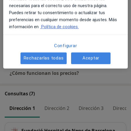
Detalles
necesarias para el correcto uso de nuestra página.
Puedes retirar tu consentimiento o actualizar tus
Cirugía simple de la hernia inguinal
preferencias en cualquier momento desde ajustes. Más
Detalles
información en
Política de cookies.
Visita domiciliaria Cirugía Pediátrica
Configurar
Detalles
Rechazarlas todas
Aceptar
¿Cómo funcionan los precios?
Consultas (7)
Dirección 1
Dirección 2
Dirección 3
Direcció
Fundació Hospital de Nens de Barcelona