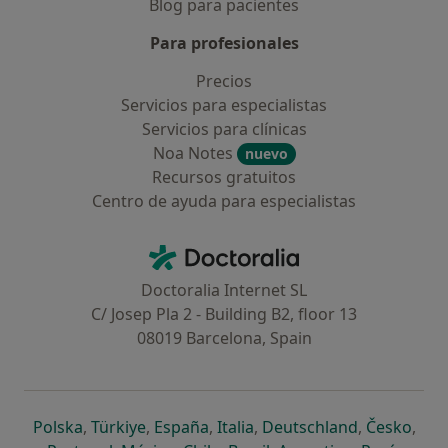
Blog para pacientes
Para profesionales
Precios
Servicios para especialistas
Servicios para clínicas
Noa Notes
nuevo
Recursos gratuitos
Centro de ayuda para especialistas
Contacto
Doctoralia - Página de inicio
Doctoralia Internet SL
C/ Josep Pla 2 - Building B2, floor 13
08019 Barcelona, Spain
se abre en una nueva pestaña
se abre en una nueva pestaña
se abre en una nueva pestaña
se abre en una nueva pes
se abre en 
se a
Polska
,
Türkiye
,
España
,
Italia
,
Deutschland
,
Česko
,