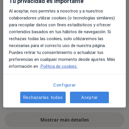
Tu privacidad es importante
Bronquitis
Diabetes tipo 2
Faringitis
Gripe
Al aceptar, nos permites a nosotros y a nuestros
Hipertensión
colaboradores utilizar cookies (o tecnologías similares)
para recopilar datos con fines estadísiticos y ofrecer
Tipos de consulta
contenidos basados en tus hábitos de navegación. Si
Presencial
Ver direcciones (1)
rechazas todas las cookies, solo utilizaremos las
necesarias para el correcto uso de nuestra página.
Fotos y vídeos
Puedes retirar tu consentimiento o actualizar tus
preferencias en cualquier momento desde ajustes. Más
información en
Política de cookies.
Configurar
Rechazarlas todas
Aceptar
Ver galería (1)
Mostrar más detalles
sobre la experiencia