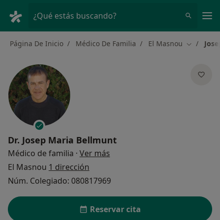
Men
¿Qué estás buscando?
Página De Inicio
Médico De Familia
El Masnou
Jose
Cambiar d
Dr.
Josep Maria Bellmunt
sobre las especializaciones
Médico de familia
·
Ver más
El Masnou
1 dirección
Núm. Colegiado: 080817969
Reservar cita