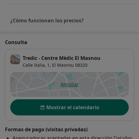
¿Cómo funcionan los precios?
Consulta
Tredic - Centre Mèdic El Masnou
Calle Italia, 1,
El Masnou
08320
Ampliar
se abre en una nueva pestañ
Disponibilidad
Mostrar el calendario
Formas de pago (visitas privadas)
Aseguradoras aceptadas en esta dirección
Detalles