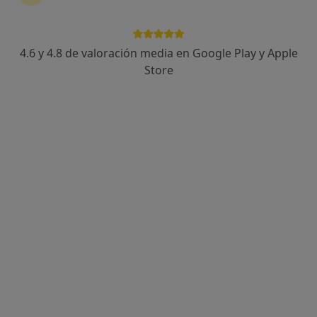
Calle Italia, 1, El Masnou
•
Mapa
TREDIC - Centre Mèdic El Masnou
Acepta Asisa
4.6 y 4.8 de valoración media en Google Play y Apple
Primera visita Medicina Familiar y Comunitaria
Store
Este especialista no ofrece reserva de cita online en esta dirección.
Pedir una cita
Especialistas disponibles
Estos especialistas se encuentran fuera de El
Masnou, Barcelona, en zonas cercanas a tu
búsqueda