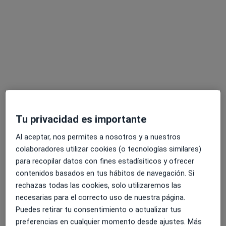
Dra. Yolanda Piazuelo Alonso
·
Ver más
Médica de familia
16 opiniones
Carrer de les Tres Torres 7, Barcelona
•
Mapa
Clínica Corachan
Tu privacidad es importante
Acepta Asisa
Primera visita Medicina Familiar y Comunitaria
Al aceptar, nos permites a nosotros y a nuestros
colaboradores utilizar cookies (o tecnologías similares)
Este especialista no ofrece reserva de cita online en esta dirección.
para recopilar datos con fines estadísiticos y ofrecer
contenidos basados en tus hábitos de navegación. Si
Pedir una cita
rechazas todas las cookies, solo utilizaremos las
necesarias para el correcto uso de nuestra página.
Puedes retirar tu consentimiento o actualizar tus
preferencias en cualquier momento desde ajustes. Más