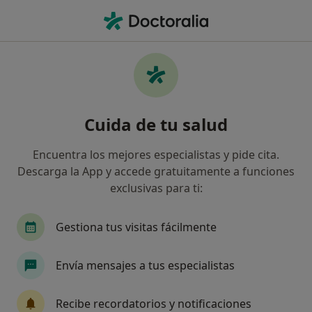
Men
Médico De Familia • El Masnou, Barcelona
Filtros
Seguro:
Asisa
Map
Médicos de familia de Asisa en El Masnou
Cuida de tu salud
Así organizamos los resultados
Encuentra los mejores especialistas y pide cita.
Descarga la App y accede gratuitamente a funciones
exclusivas para ti:
Gestiona tus visitas fácilmente
Envía mensajes a tus especialistas
Dr. Josep Maria Bellmunt
·
Ver más
Médico de familia
Recibe recordatorios y notificaciones