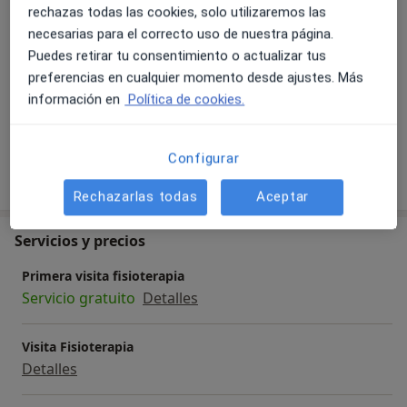
a11y_sr_more_diseases
Pinzamiento lumbar
+21
rechazas todas las cookies, solo utilizaremos las
necesarias para el correcto uso de nuestra página.
Pacientes que atiendo
Puedes retirar tu consentimiento o actualizar tus
Adultos (Solo en algunas direcciones)
preferencias en cualquier momento desde ajustes. Más
Niños a partir de 10 años (Solo en algunas
información en
Política de cookies.
direcciones)
Configurar
Mostrar más detalles
sobre la experiencia
Rechazarlas todas
Aceptar
Servicios y precios
Primera visita fisioterapia
Servicio gratuito
Detalles
Visita Fisioterapia
Detalles