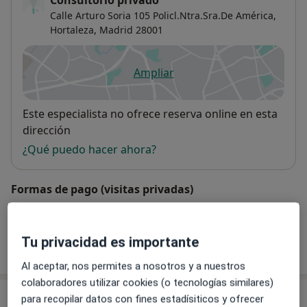
Consultorio privado
Calle Arturo Soria 105 Policl.Ntra.Sra.De América,
Hortaleza
,
Madrid
28001
Ampliar
se abre en una nueva pestañ
Disponibilidad
Este especialista no ofrece reserva online en esta
dirección
¿Qué puedo hacer ahora?
Formas de pago (visitas privadas)
Aseguradoras aceptadas en esta dirección
Detalles
Tu privacidad es importante
Mostrar más detalles
sobre la dirección
Al aceptar, nos permites a nosotros y a nuestros
colaboradores utilizar cookies (o tecnologías similares)
Aseguradoras aceptadas
para recopilar datos con fines estadísiticos y ofrecer