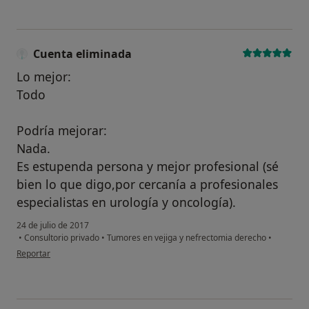
Cuenta eliminada
Lo mejor:
Todo
Podría mejorar:
Nada.
Es estupenda persona y mejor profesional (sé
bien lo que digo,por cercanía a profesionales
especialistas en urología y oncología).
24 de julio de 2017
•
Consultorio privado
•
Tumores en vejiga y nefrectomia derecho
•
en opinión del usuario Cuenta eliminada
Reportar