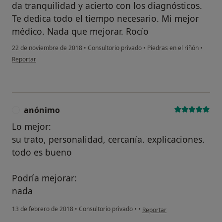
da tranquilidad y acierto con los diagnósticos.
Te dedica todo el tiempo necesario. Mi mejor
médico. Nada que mejorar. Rocío
22 de noviembre de 2018
•
Consultorio privado
•
Piedras en el riñón
•
en opinión del usuario Cuenta eliminada
Reportar
anónimo
A
Lo mejor:
su trato, personalidad, cercanía. explicaciones.
todo es bueno
Podría mejorar:
nada
en opinión del usuario anón
13 de febrero de 2018
•
Consultorio privado
•
•
Reportar