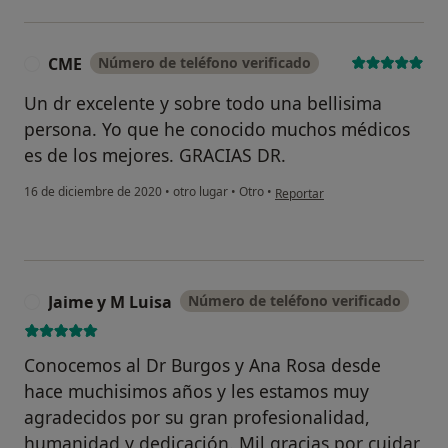
CME
Número de teléfono verificado
C
Un dr excelente y sobre todo una bellisima
persona. Yo que he conocido muchos médicos
es de los mejores. GRACIAS DR.
en opinión del usuario CME
16 de diciembre de 2020
•
otro lugar
•
Otro
•
Reportar
Jaime y M Luisa
Número de teléfono verificado
J
Conocemos al Dr Burgos y Ana Rosa desde
hace muchisimos años y les estamos muy
agradecidos por su gran profesionalidad,
humanidad y dedicación. Mil gracias por cuidar