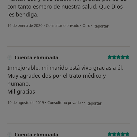
con tanto esmero de nuestra salud. Que Dios
les bendiga.
en opinión del usuario Ja
16 de enero de 2020
•
Consultorio privado
•
Otro
•
Reportar
Cuenta eliminada
Inmejorable, mi marido está vivo gracias a él.
Muy agradecidos por el trato médico y
humano.
Mil gracias
en opinión del usuario Cuent
19 de agosto de 2019
•
Consultorio privado
•
•
Reportar
Cuenta eliminada