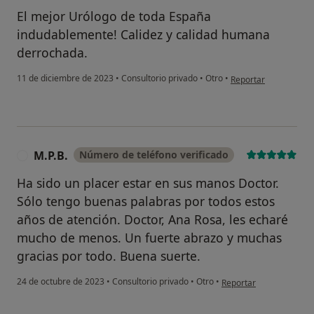
El mejor Urólogo de toda España
indudablemente! Calidez y calidad humana
derrochada.
en opinión del usuario
11 de diciembre de 2023
•
Consultorio privado
•
Otro
•
Reportar
M.P.B.
Número de teléfono verificado
M
Ha sido un placer estar en sus manos Doctor.
Sólo tengo buenas palabras por todos estos
años de atención. Doctor, Ana Rosa, les echaré
mucho de menos. Un fuerte abrazo y muchas
gracias por todo. Buena suerte.
en opinión del usuario M
24 de octubre de 2023
•
Consultorio privado
•
Otro
•
Reportar