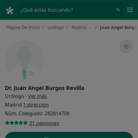
Men
¿Qué estás buscando?
Página De Inicio
Urólogo
Madrid
Juan Angel Burgos
Cambiar de ciudad
Dr.
Juan Angel Burgos Revilla
sobre las especializaciones
Urólogo
·
Ver más
Madrid
1 dirección
Núm. Colegiado: 282814706
21 opiniones