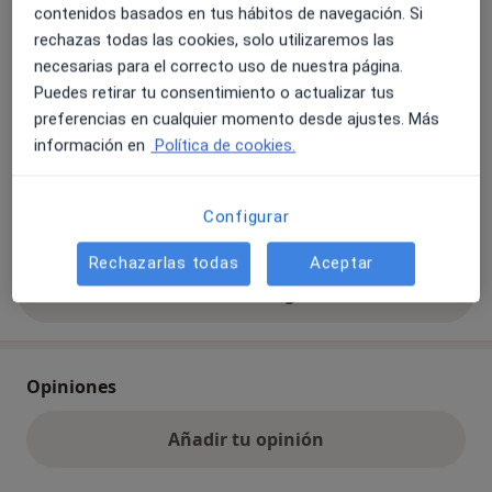
contenidos basados en tus hábitos de navegación. Si
Se aceptan aseguradoras, pero la cobertura varía
rechazas todas las cookies, solo utilizaremos las
según la ubicación y el servicio.
necesarias para el correcto uso de nuestra página.
Adeslas
Puedes retirar tu consentimiento o actualizar tus
Asisa
preferencias en cualquier momento desde ajustes. Más
HNA - Hermandad Arquitectos
información en
Política de cookies.
Nectar
Previsora General
Configurar
+1 más
Rechazarlas todas
Aceptar
Ver todas las aseguradoras
Opiniones
Añadir tu opinión