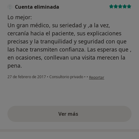
Cuenta eliminada
Lo mejor:
Un gran médico, su seriedad y ,a la vez,
cercanía hacia el paciente, sus explicaciones
precisas y la tranquilidad y seguridad con que
las hace transmiten confianza. Las esperas que ,
en ocasiones, conllevan una visita merecen la
pena.
en opinión del usuario Cuent
27 de febrero de 2017
•
Consultorio privado
•
•
Reportar
Ver más
opiniones anteriores