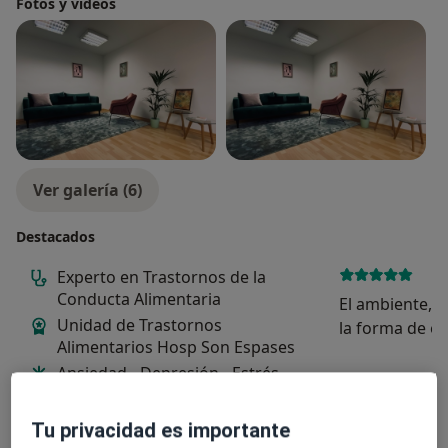
Fotos y vídeos
Ver galería (6)
Destacados
Experto en Trastornos de la
Conducta Alimentaria
El ambiente, la
Unidad de Trastornos
la forma de ex
Alimentarios Hosp Son Espases
de tratamient
Ansiedad - Depresión - Estrés -
muy adecuado
Otros trastornos
Tu privacidad es importante