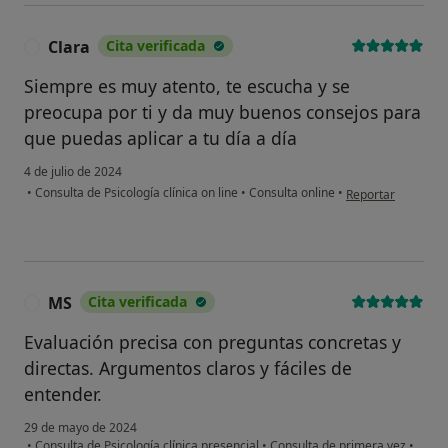
Clara
Cita verificada
C
Siempre es muy atento, te escucha y se
preocupa por ti y da muy buenos consejos para
que puedas aplicar a tu día a día
4 de julio de 2024
en opinión del usu
•
Consulta de Psicología clínica on line
•
Consulta online
•
Reportar
MS
Cita verificada
M
Evaluación precisa con preguntas concretas y
directas. Argumentos claros y fáciles de
entender.
29 de mayo de 2024
•
Consulta de Psicología clínica presencial
•
Consulta de primera vez
•