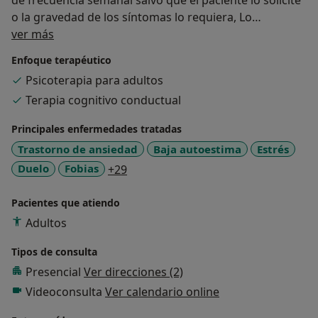
o la gravedad de los síntomas lo requiera, Lo
Sobre mí
importante es aprovechar el trabajo que se realiza en
ver más
la sesión y, sobre todo, el que se va realizando entre
Enfoque terapéutico
sesión y sesión.
Psicoterapia para adultos
Terapia cognitivo conductual
La psicoterapia con la cual me identifico en la actividad
profesional es activa, colaborativa y con la cual se
Principales enfermedades tratadas
requiere esfuerzo y constancia en el trabajo. Sino, es
Trastorno de ansiedad
Baja autoestima
Estrés
difícil la mejora. Por ello, en las primeras diez sesiones
a11y_sr_more_diseases
Duelo
Fobias
+29
tienen que verse cambios hacia la mejora. En caso
contrario, hay que revisar las causas de la no mejora.
Pacientes que atiendo
La consulta está ubicada en una zona muy céntrica de
Adultos
Palma, con dos aparcamientos públicos a una
Tipos de consulta
distancia de 100 metros cada uno.
Presencial
Ver direcciones (2)
Videoconsulta
Ver calendario online