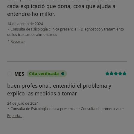
cada explicació que dona, cosa que ajuda a
entendre-ho millor.
14 de agosto de 2024
•
Consulta de Psicología clínica presencial
•
Diagnóstico y tratamiento
de los trastornos alimentarios
en opinión del usuario Eulalia
•
Reportar
MES
Cita verificada
M
buen profesional, entendió el problema y
explico las medidas a tomar
24 de julio de 2024
•
Consulta de Psicología clínica presencial
•
Consulta de primera vez
•
en opinión del usuario MES
Reportar