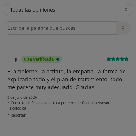
Busca en opiniones
JL
Cita verificada
J
El ambiente, la actitud, la empatía, la forma de
explicarlo todo y el plan de tratamiento, todo
me parece muy adecuado. Gracias
3 de julio de 2026
•
Consulta de Psicología clínica presencial
•
Consulta Asesoría
Psicológica
en opinión del usuario JL
•
Reportar