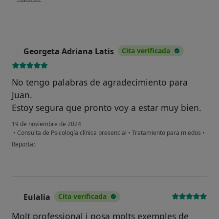
Georgeta Adriana Latis
Cita verificada
G
No tengo palabras de agradecimiento para
Juan.
Estoy segura que pronto voy a estar muy bien.
19 de noviembre de 2024
•
Consulta de Psicología clínica presencial
•
Tratamiento para miedos
•
en opinión del usuario Georgeta Adriana Latis
Reportar
Eulalia
Cita verificada
E
Molt professional i posa molts exemples de