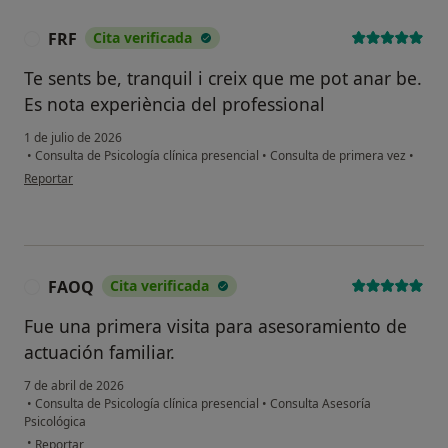
FRF
Cita verificada
F
Te sents be, tranquil i creix que me pot anar be.
Es nota experiència del professional
1 de julio de 2026
•
Consulta de Psicología clínica presencial
•
Consulta de primera vez
•
en opinión del usuario FRF
Reportar
FAOQ
Cita verificada
F
Fue una primera visita para asesoramiento de
actuación familiar.
7 de abril de 2026
•
Consulta de Psicología clínica presencial
•
Consulta Asesoría
Psicológica
en opinión del usuario FAOQ
•
Reportar