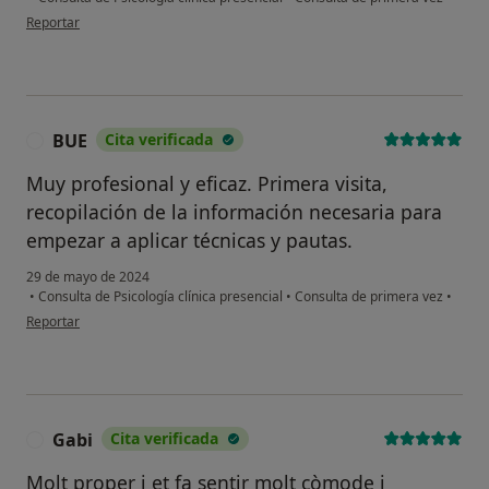
en opinión del usuario MS
Reportar
BUE
Cita verificada
B
Muy profesional y eficaz. Primera visita,
recopilación de la información necesaria para
empezar a aplicar técnicas y pautas.
29 de mayo de 2024
•
Consulta de Psicología clínica presencial
•
Consulta de primera vez
•
en opinión del usuario BUE
Reportar
Gabi
Cita verificada
G
Molt proper i et fa sentir molt còmode i