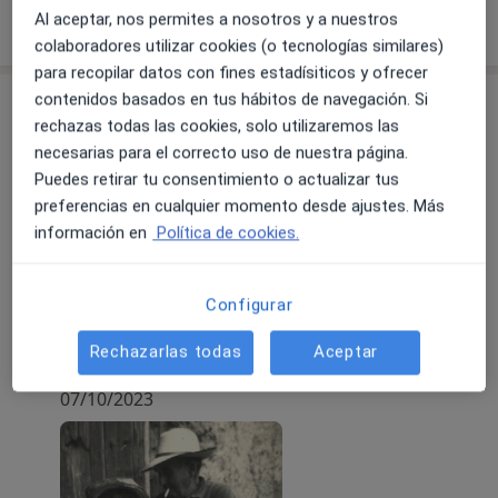
Mostrar más detalles
Al aceptar, nos permites a nosotros y a nuestros
sobre la experiencia
colaboradores utilizar cookies (o tecnologías similares)
para recopilar datos con fines estadísiticos y ofrecer
contenidos basados en tus hábitos de navegación. Si
Novedades
rechazas todas las cookies, solo utilizaremos las
Juan Miguel Roca Gamundi
necesarias para el correcto uso de nuestra página.
Carrer de Pere Dezcallar i Net, 11, Palma de
Puedes retirar tu consentimiento o actualizar tus
Mallorca 07003
preferencias en cualquier momento desde ajustes. Más
Según la Encuesta Europea de Salud en España
información en
Política de cookies.
del año 2020, el 16,4% de las mujeres y el 23,3%
de los hombres fuman a diario. El porcentaje más
Configurar
alto en los hombres corresponde al grupo de
edad de 25 a 34 años y en las mujeres al grupo de
Rechazarlas todas
Aceptar
45 a 54 años.
Leer más
¡¡¡OFERTA!!!!
07/10/2023
Programa de deshabituación tabáquica: dejar de
fumar progresivamente mediante técnicas
cognitivo conductuales
8 sesiones por un total de 500 €