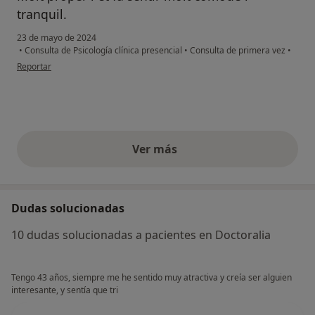
tranquil.
23 de mayo de 2024
•
Consulta de Psicología clínica presencial
•
Consulta de primera vez
•
en opinión del usuario Gabi
Reportar
Ver más
opiniones anteriores
Dudas solucionadas
10 dudas solucionadas a pacientes en Doctoralia
Tengo 43 años, siempre me he sentido muy atractiva y creía ser alguien
interesante, y sentía que tri