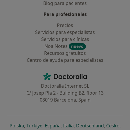
Blog para pacientes
Para profesionales
Precios
Servicios para especialistas
Servicios para clínicas
Noa Notes
nuevo
Recursos gratuitos
Centro de ayuda para especialistas
Contacto
Doctoralia - Página de inicio
Doctoralia Internet SL
C/ Josep Pla 2 - Building B2, floor 13
08019 Barcelona, Spain
se abre en una nueva pestaña
se abre en una nueva pestaña
se abre en una nueva pestaña
se abre en una nueva pes
se abre en 
se a
Polska
,
Türkiye
,
España
,
Italia
,
Deutschland
,
Česko
,