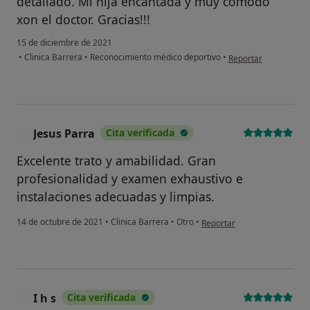
detallado. Mi hija encantada y muy cómodo
xon el doctor. Gracias!!!
15 de diciembre de 2021
en opinión del usuar
•
Clinica Barrera
•
Reconocimiento médico deportivo
•
Reportar
Jesus Parra
Cita verificada
J
Excelente trato y amabilidad. Gran
profesionalidad y examen exhaustivo e
instalaciones adecuadas y limpias.
en opinión del usuario Jesus
14 de octubre de 2021
•
Clinica Barrera
•
Otro
•
Reportar
I h s
Cita verificada
I