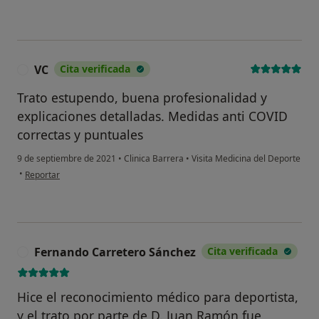
VC
Cita verificada
V
Trato estupendo, buena profesionalidad y
explicaciones detalladas. Medidas anti COVID
correctas y puntuales
9 de septiembre de 2021
•
Clinica Barrera
•
Visita Medicina del Deporte
en opinión del usuario VC
•
Reportar
Fernando Carretero Sánchez
Cita verificada
F
Hice el reconocimiento médico para deportista,
y el trato por parte de D. Juan Ramón fue