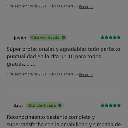
en opinión del usuario RR
1 de septiembre de 2021
•
Clinica Barrera
•
•
Reportar
Javier
Cita verificada
J
Súper profecionales y agradables todo perfecto
puntualidad en la cita un 10 para todos
gracias........
en opinión del usuario Javier
1 de septiembre de 2021
•
Clinica Barrera
•
•
Reportar
Ana
Cita verificada
A
Reconocimiento bastante completo y
supersatisfecha con la amabilidad y simpatia de