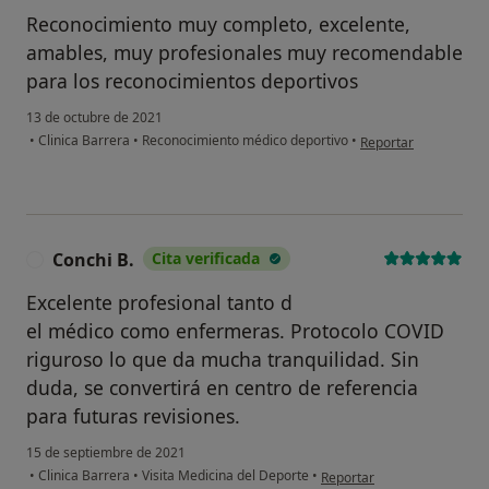
Reconocimiento muy completo, excelente,
amables, muy profesionales muy recomendable
para los reconocimientos deportivos
13 de octubre de 2021
en opinión del usuario
•
Clinica Barrera
•
Reconocimiento médico deportivo
•
Reportar
Conchi B.
Cita verificada
C
Excelente profesional tanto d
el médico como enfermeras. Protocolo COVID
riguroso lo que da mucha tranquilidad. Sin
duda, se convertirá en centro de referencia
para futuras revisiones.
15 de septiembre de 2021
en opinión del usuario Conc
•
Clinica Barrera
•
Visita Medicina del Deporte
•
Reportar