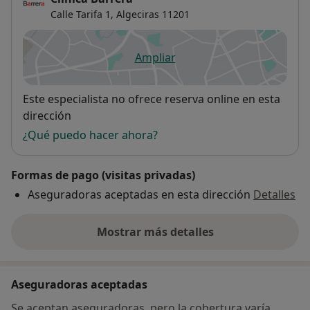
Calle Tarifa 1,
Algeciras
11201
Ampliar
se abre en una nueva pestañ
Disponibilidad
Este especialista no ofrece reserva online en esta
dirección
¿Qué puedo hacer ahora?
Formas de pago (visitas privadas)
Aseguradoras aceptadas en esta dirección
Detalles
Mostrar más detalles
sobre la dirección
Aseguradoras aceptadas
Se aceptan aseguradoras, pero la cobertura varía