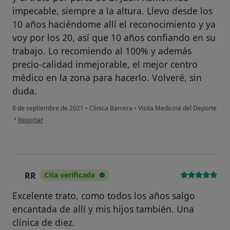
impecable, siempre a la altura. Llevo desde los
10 años haciéndome allí el reconocimiento y ya
voy por los 20, así que 10 años confiando en su
trabajo. Lo recomiendo al 100% y además
precio-calidad inmejorable, el mejor centro
médico en la zona para hacerlo. Volveré, sin
duda.
8 de septiembre de 2021
•
Clinica Barrera
•
Visita Medicina del Deporte
en opinión del usuario Fernando Carretero Sánchez
•
Reportar
RR
Cita verificada
R
Excelente trato, como todos los años salgo
encantada de allí y mis hijos también. Una
clínica de diez.