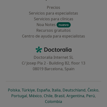
Precios
Servicios para especialistas
Servicios para clínicas
Noa Notes
nuevo
Recursos gratuitos
Centro de ayuda para especialistas
Contacto
Doctoralia - Página de inicio
Doctoralia Internet SL
C/ Josep Pla 2 - Building B2, floor 13
08019 Barcelona, Spain
se abre en una nueva pestaña
se abre en una nueva pestaña
se abre en una nueva pestaña
se abre en una nueva pes
se abre en 
se a
Polska
,
Türkiye
,
España
,
Italia
,
Deutschland
,
Česko
,
se abre en una nueva pestaña
se abre en una nueva pestaña
se abre en una nueva pestaña
se abre en una nueva p
se abre en 
se abr
Portugal
,
México
,
Chile
,
Brasil
,
Argentina
,
Perú
,
se abre en una nueva pe
Colombia