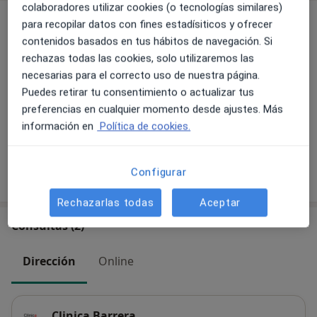
colaboradores utilizar cookies (o tecnologías similares)
Servicios y precios
para recopilar datos con fines estadísiticos y ofrecer
contenidos basados en tus hábitos de navegación. Si
Reconocimiento médico deportivo
rechazas todas las cookies, solo utilizaremos las
20 €
Detalles
necesarias para el correcto uso de nuestra página.
Puedes retirar tu consentimiento o actualizar tus
Visita Medicina del Deporte
preferencias en cualquier momento desde ajustes. Más
20 €
Detalles
información en
Política de cookies.
Configurar
¿Cómo funcionan los precios?
Rechazarlas todas
Aceptar
Consultas (2)
Dirección
Online
Clinica Barrera