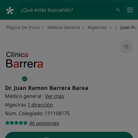
Men
¿Qué estás buscando?
Página De Inicio
Médico General
Algeciras
Juan Ra
Cambiar de c
Dr.
Juan Ramon Barrera Barea
sobre las especializaciones
Médico general
·
Ver más
Algeciras
1 dirección
Núm. Colegiado: 111108175
46 opiniones