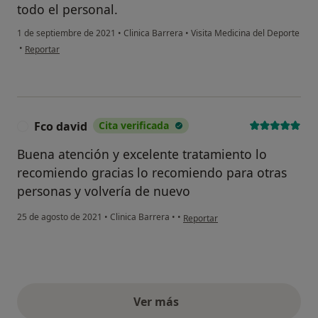
todo el personal.
1 de septiembre de 2021
•
Clinica Barrera
•
Visita Medicina del Deporte
en opinión del usuario Ana
•
Reportar
Fco david
Cita verificada
F
Buena atención y excelente tratamiento lo
recomiendo gracias lo recomiendo para otras
personas y volvería de nuevo
en opinión del usuario Fco david
25 de agosto de 2021
•
Clinica Barrera
•
•
Reportar
Ver más
opiniones anteriores