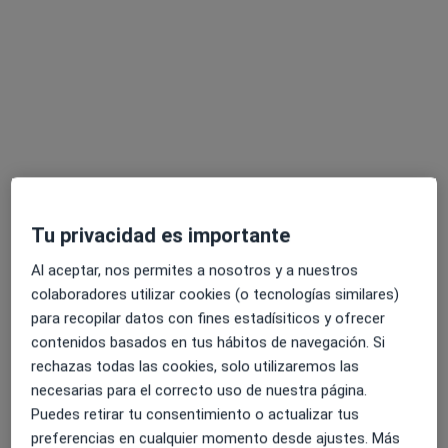
Opción de pago online
Diego Román Roldán
·
Ver más
Psicólogo, Psicólogo infantil
32 opiniones
Dirección
Online
Tu privacidad es importante
Calle Cristóbal Colón, 3, Algeciras
•
Mapa
Al aceptar, nos permites a nosotros y a nuestros
Consulta Presencial ALGECIRAS
colaboradores utilizar cookies (o tecnologías similares)
Primera visita Psicología
65 €
para recopilar datos con fines estadísiticos y ofrecer
Este especialista no ofrece reserva de cita online en esta dirección.
contenidos basados en tus hábitos de navegación. Si
rechazas todas las cookies, solo utilizaremos las
Pedir una cita
necesarias para el correcto uso de nuestra página.
Puedes retirar tu consentimiento o actualizar tus
preferencias en cualquier momento desde ajustes. Más