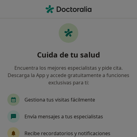
Men
Lumbalgia • Algeciras, Cádiz
Filtros
• 1
Seguro
Mapa
Especialistas en Lumbalgia en Algeciras
Cuida de tu salud
Así organizamos los resultados
Encuentra los mejores especialistas y pide cita.
Descarga la App y accede gratuitamente a funciones
¿Qué especialidad estás buscando?
exclusivas para ti:
Fisioterapeuta
Médico general
Enfermero
Gestiona tus visitas fácilmente
Envía mensajes a tus especialistas
Recibe recordatorios y notificaciones