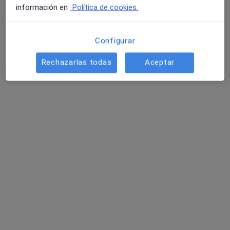
información en
Política de cookies.
Configurar
Rechazarlas todas
Aceptar
Daniel Torrejón Valenzuela
·
Ver más
Fisioterapeuta
201 opiniones
Ctra. Acceso Central Térmica 0 Edificio Azabache LOCAL 10, Los Barrios
•
Mapa
ZOI Clínica Integral
Fisioterapia ecoguiada
40 €
Este especialista no ofrece reserva de cita online en esta dirección.
Pedir una cita