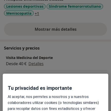
Lesiones deportivas
Síndrome femororrotuliano
a11y_sr_more_diseases
Meniscopatía
+1
Mostrar más detalles
sobre la experiencia
Servicios y precios
Visita Medicina del Deporte
Desde 40 €
Detalles
Visitas sucesivas Medicina del Deporte
Desde 25 €
Detalles
Tu privacidad es importante
Ejercicio terapéutico
Al aceptar, nos permites a nosotros y a nuestros
Detalles
colaboradores utilizar cookies (o tecnologías similares)
para recopilar datos con fines estadísiticos y ofrecer