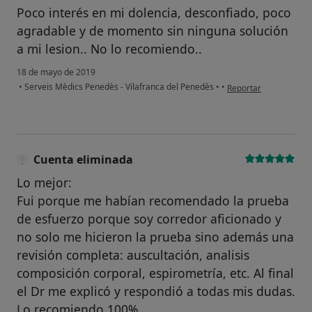
Poco interés en mi dolencia, desconfiado, poco
agradable y de momento sin ninguna solución
a mi lesion.. No lo recomiendo..
18 de mayo de 2019
en opinión del usuari
•
Serveis Mèdics Penedès - Vilafranca del Penedès
•
•
Reportar
Cuenta eliminada
Lo mejor:
Fui porque me habían recomendado la prueba
de esfuerzo porque soy corredor aficionado y
no solo me hicieron la prueba sino además una
revisión completa: auscultación, analisis
composición corporal, espirometría, etc. Al final
el Dr me explicó y respondió a todas mis dudas.
Lo recomiendo 100%