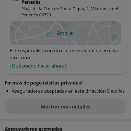
Penedès
Plaça de la Creu de Santa Digna, 1,
Vilafranca del
Penedès
08720
Ampliar
se abre en una nueva pestañ
Disponibilidad
Este especialista no ofrece reserva online en esta
dirección
¿Qué puedo hacer ahora?
Formas de pago (visitas privadas)
Aseguradoras aceptadas en esta dirección
Detalles
Mostrar más detalles
sobre la dirección
Aseguradoras aceptadas