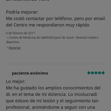
Podría mejorar:
Me costó contactar por teléfono, pero por email
del Centro me respondieron muy rápido
6 de febrero de 2017
•
Centre de Medicina de L&#039;Esport de Gavà
•
Revisión médico
deportiva
en opinión del usuario Cuenta eliminada
•
Reportar
paciente anónimo
P
Lo mejor:
Me ha gustado los amplios conocimientos del
dr. en el tema de mi dolencia. Lo incolucradi
que estuvo de mi lesión y el seguimiento tan
profesional, animándome a seguir con una