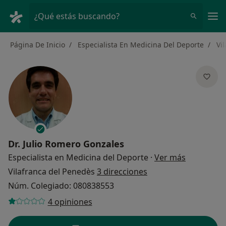
Men
¿Qué estás buscando?
Página De Inicio
Especialista En Medicina Del Deporte
Vi
Dr.
Julio Romero Gonzales
sobre las 
Especialista en Medicina del Deporte
·
Ver más
Vilafranca del Penedès
3 direcciones
Núm. Colegiado: 080838553
4 opiniones