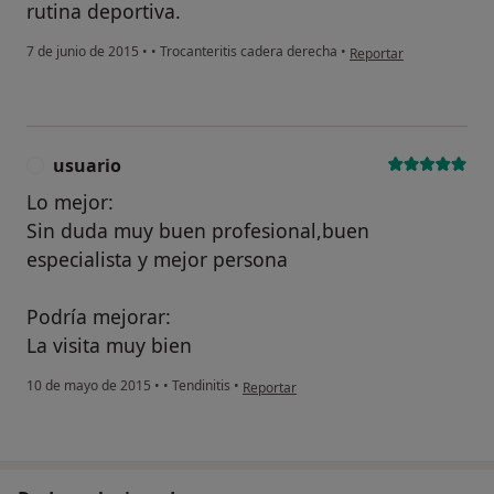
rutina deportiva.
en opinión del usuario
7 de junio de 2015
•
•
Trocanteritis cadera derecha
•
Reportar
usuario
U
¿Alguna vez has usado una app
o chatbot de IA para hablar
Lo mejor:
sobre un tema emocional o
Sin duda muy buen profesional,buen
psicológico?
especialista y mejor persona
Sí, varias veces
Podría mejorar:
Sí, una vez
La visita muy bien
No, pero lo consideraría
en opinión del usuario usuario
10 de mayo de 2015
•
•
Tendinitis
•
Reportar
No, y no confío en ello
Continuar