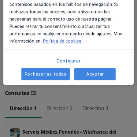
contenidos basados en tus hábitos de navegación. Si
Ejercicios de tonificación de core
rechazas todas las cookies, solo utilizaremos las
Detalles
necesarias para el correcto uso de nuestra página.
Puedes retirar tu consentimiento o actualizar tus
Entrenamiento personal
preferencias en cualquier momento desde ajustes. Más
Detalles
información en
Política de cookies.
+ 10 servicios
Configurar
¿Cómo funcionan los precios?
Rechazarlas todas
Aceptar
Consultas (3)
Dirección 1
Dirección 2
Dirección 3
Serveis Mèdics Penedès - Vilafranca del