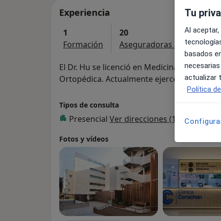
Experiencia
Tu priv
Al aceptar,
1
20
tecnologías
Formación
Aseguradoras aceptadas
basados en
necesarias
El Dr. Hu se licenció en Medicina, especial
actualizar
Ortopédica. Actualmente ejerce en Clínica
Política d
Tipos de consulta
Presencial
Ver direcciones (1)
Configura
Fotos y vídeos