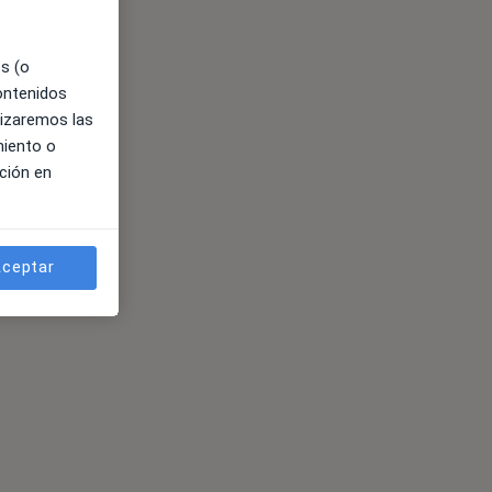
es (o
contenidos
lizaremos las
miento o
ción en
ceptar