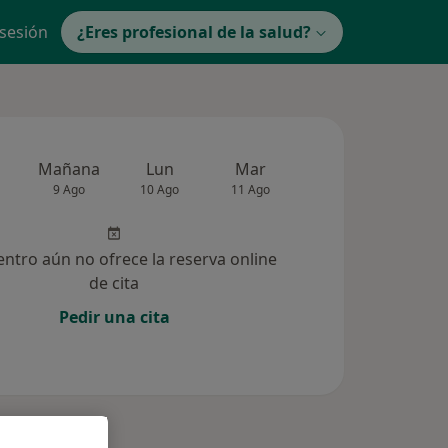
 sesión
¿Eres profesional de la salud?
Mañana
Lun
Mar
Mié
Jue
9 Ago
10 Ago
11 Ago
12 Ago
13 Ag
entro aún no ofrece la reserva online
de cita
Pedir una cita