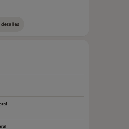
detalles
bre la experiencia
bral
bral