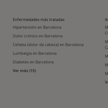
Enfermedades más tratadas
A
Hipertensión en Barcelona
M
C
Dolor crónico en Barcelona
M
Cefalea (dolor de cabeza) en Barcelona
C
Lumbalgia en Barcelona
M
Diabetes en Barcelona
M
Ver más (15)
M
nerales cercanos
Más en esta categoría: Enfermedades más 
V