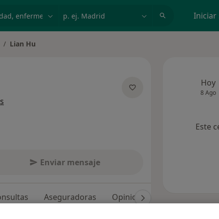
dad, enfermedad o nombre
p. ej. Madrid
Iniciar
Lian Hu
ambiar de ciudad
Hoy
8 Ago
sobre las especializaciones
s
Este c
Enviar mensaje
nsultas
Aseguradoras
Opiniones