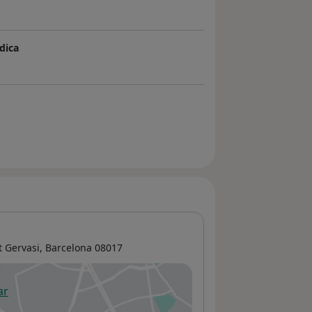
dica
t Gervasi
,
Barcelona
08017
ar
 abre en una nueva pestaña