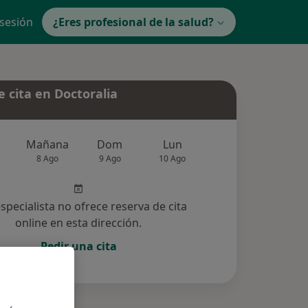
 sesión
¿Eres profesional de la salud?
 cita en Doctoralia
Mañana
Dom
Lun
Mar
Mié
8 Ago
9 Ago
10 Ago
11 Ago
12 Ag
especialista no ofrece reserva de cita
online en esta dirección.
Pedir una cita