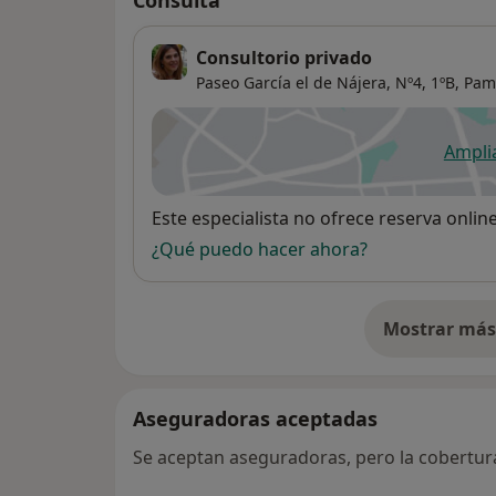
Consulta
Consultorio privado
Paseo García el de Nájera,
Nº4, 1ºB,
Pam
Ampli
se
Disponibilidad
Este especialista no ofrece reserva onlin
¿Qué puedo hacer ahora?
Mostrar más 
so
Aseguradoras aceptadas
Se aceptan aseguradoras, pero la cobertura 