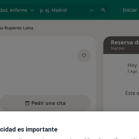
dad, enfermedad o nombre
p. ej. Madrid
Iniciar
ia Ruperez Lana
 de ciudad
Reserva de
Inactivo
Hoy
e las especializaciones
7 Ago
Este 
Pedir una cita
nsultas
Aseguradoras
Opiniones
acidad es importante