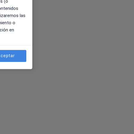
es (o
contenidos
lizaremos las
miento o
ción en
ceptar