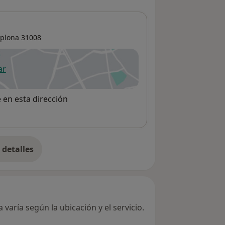
plona
31008
ar
 abre en una nueva pestaña
e en esta dirección
detalles
bre la dirección
varía según la ubicación y el servicio.