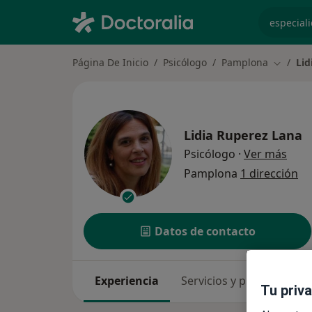
especiali
Página De Inicio
Psicólogo
Pamplona
Lid
Cambiar
Lidia Ruperez Lana
sobr
Psicólogo
·
Ver más
Pamplona
1 dirección
Datos de contacto
Experiencia
Servicios y precios
Co
Tu priv