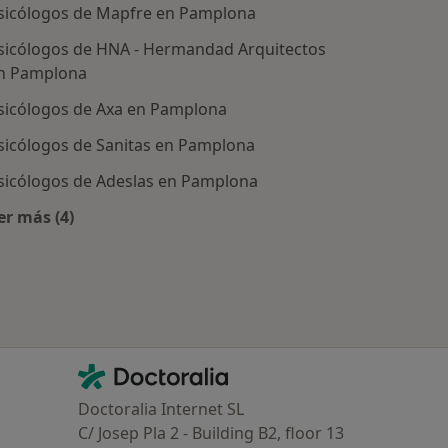
sicólogos de Mapfre en Pamplona
sicólogos de HNA - Hermandad Arquitectos
n Pamplona
sicólogos de Axa en Pamplona
sicólogos de Sanitas en Pamplona
sicólogos de Adeslas en Pamplona
tratadas
er más (4)
Más en esta categoría: Aseguradoras más populares
Contacto
Doctoralia - Página de inicio
Doctoralia Internet SL
C/ Josep Pla 2 - Building B2, floor 13