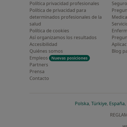
Política privacidad profesionales
Seguro
Política de privacidad para
Pregun
determinados profesionales de la
Medic
salud
Servici
Política de cookies
Enfer
Así organizamos los resultados
Pregun
Accesibilidad
Aplicac
Quiénes somos
Blog p
Empleos
Nuevas posiciones
Partners
Prensa
Contacto
se abre en una n
se abre 
s
Polska
,
Türkiye
,
España
,
REGLAME
ww