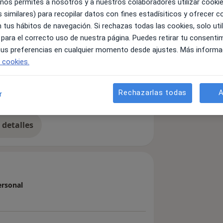
 nos permites a nosotros y a nuestros colaboradores utilizar cooki
 similares) para recopilar datos con fines estadísiticos y ofrecer 
 tus hábitos de navegación. Si rechazas todas las cookies, solo uti
 para el correcto uso de nuestra página. Puedes retirar tu consenti
n
Depresión
 tus preferencias en cualquier momento desde ajustes. Más informa
iseases
e cookies.
Rechazarlas todas
A
r
detalles
bre la experiencia
ersonal