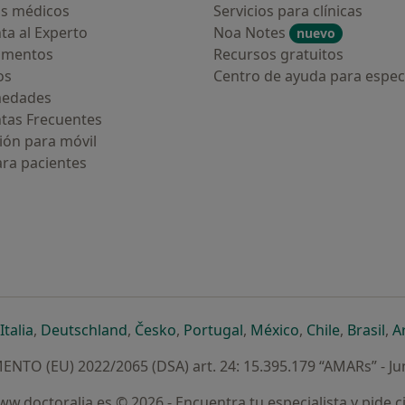
s médicos
Servicios para clínicas
ta al Experto
Noa Notes
nuevo
amentos
Recursos gratuitos
os
Centro de ayuda para especi
medades
tas Frecuentes
ión para móvil
ara pacientes
ueva pestaña
en una nueva pestaña
e abre en una nueva pestaña
se abre en una nueva pestaña
se abre en una nueva pestaña
se abre en una nueva pestaña
se abre en una nueva p
se abre en una
se abre e
se
Italia
,
Deutschland
,
Česko
,
Portugal
,
México
,
Chile
,
Brasil
,
A
NTO (EU) 2022/2065 (DSA) art. 24: 15.395.179 “AMARs” - Ju
w.doctoralia.es © 2026 - Encuentra tu especialista y pide c