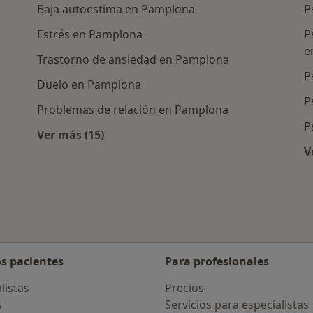
Baja autoestima en Pamplona
P
Estrés en Pamplona
P
e
Trastorno de ansiedad en Pamplona
P
Duelo en Pamplona
P
Problemas de relación en Pamplona
P
Ver más (15)
Más en esta categoría: Enfermedades más 
V
os pacientes
Para profesionales
listas
Precios
s
Servicios para especialistas