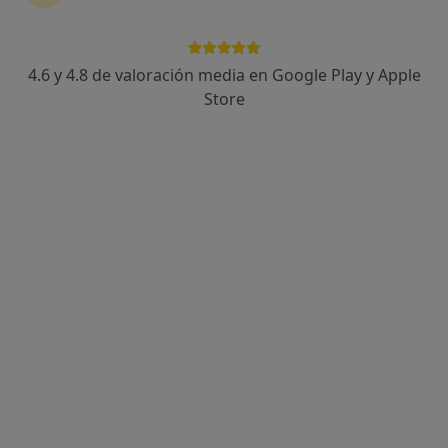
4.6 y 4.8 de valoración media en Google Play y Apple
Store
Opción de pago online
Aritz Alastuey Arguibide
·
Ver más
Psicólogo
17 opiniones
Ansiedad, duelo, ruptura, autoestima, adicciones.
Graduado por la UPV/EHU y licenciado por la UCAV.
Empatía, aceptación, acompañamiento y cercanía.
Dirección
Online
Calle de Sangüesa, 17, Pamplona
•
Mapa
Centro UNE
Primera visita Psicología
Servicio gratuito