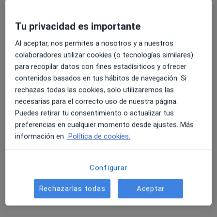
Dirección
Online
Tu privacidad es importante
Avenida Pamplona, 28, Barañáin
•
Mapa
Idoya Moler Psicología - Centro Sanitario Navarro
Al aceptar, nos permites a nosotros y a nuestros
Primera visita Psicología
80 €
colaboradores utilizar cookies (o tecnologías similares)
para recopilar datos con fines estadísiticos y ofrecer
Este especialista no ofrece reserva de cita online en esta dirección.
contenidos basados en tus hábitos de navegación. Si
rechazas todas las cookies, solo utilizaremos las
Pedir una cita
necesarias para el correcto uso de nuestra página.
Puedes retirar tu consentimiento o actualizar tus
preferencias en cualquier momento desde ajustes. Más
información en
Política de cookies.
Configurar
Rechazarlas todas
Aceptar
Opción de pago online
Ainhoa Munárriz Zúñiga