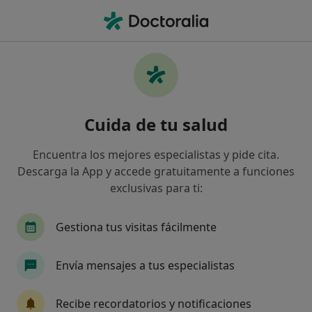
Men
Trastorno De Ansiedad Generalizada • Pamplona, Navarra
Filtros
• 1
Seguro
Mapa
Especialistas en Trastorno de ansiedad
Cuida de tu salud
generalizada en Pamplona
Así organizamos los resultados
Encuentra los mejores especialistas y pide cita.
Descarga la App y accede gratuitamente a funciones
exclusivas para ti:
¿Qué especialidad estás buscando?
Psicólogo
Psicólogo infantil
Fisioterapeu
Gestiona tus visitas fácilmente
Envía mensajes a tus especialistas
Recibe recordatorios y notificaciones