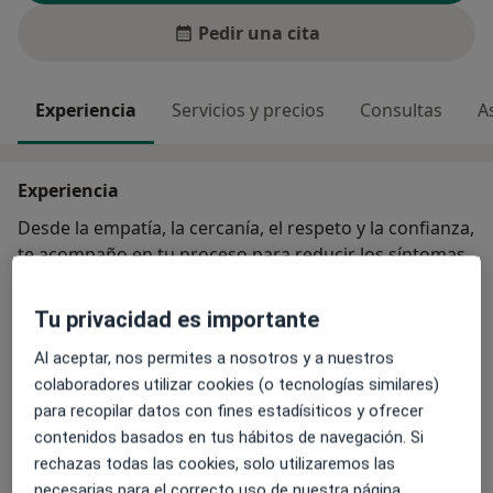
Pedir una cita
Experiencia
Servicios y precios
Consultas
A
Experiencia
Desde la empatía, la cercanía, el respeto y la confianza,
te acompaño en tu proceso para reducir los síntomas
y el malestar del presente, entender y resolver la raíz
del problema y potenciar tus recursos para vivir con
Tu privacidad es importante
menos limitaciones, con más seguridad y tranquilidad.
Al aceptar, nos permites a nosotros y a nuestros
colaboradores utilizar cookies (o tecnologías similares)
Principales enfermedades tratadas
para recopilar datos con fines estadísiticos y ofrecer
Trastorno de ansiedad
contenidos basados en tus hábitos de navegación. Si
Trauma psicológico en adultos
Depresión
rechazas todas las cookies, solo utilizaremos las
Desarrollo y crecimiento personal
necesarias para el correcto uso de nuestra página.