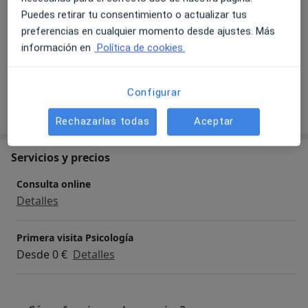
a11y_sr_more_diseases
Conflictos interpersonales
+39
Puedes retirar tu consentimiento o actualizar tus
preferencias en cualquier momento desde ajustes. Más
Pacientes que atiendo
información en
Política de cookies.
Adultos
Configurar
Mostrar más detalles
sobre la experiencia
Rechazarlas todas
Aceptar
Servicios y precios
Consulta online
Detalles
Primera visita Psicología
Desde 0 €
Detalles