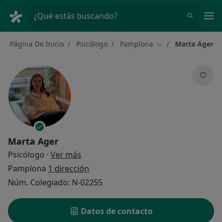
Men
¿Qué estás buscando?
Página De Inicio
Psicólogo
Pamplona
Marta Ager
Cambiar de ciudad
Marta Ager
sobre las especializaciones
Psicólogo
·
Ver más
Pamplona
1 dirección
Núm. Colegiado: N-02255
Datos de contacto