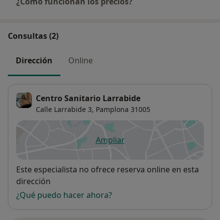
¿Cómo funcionan los precios?
Consultas (2)
Dirección
Online
Centro Sanitario Larrabide
Calle Larrabide 3,
Pamplona
31005
Ampliar
se abre en una nueva pestañ
Disponibilidad
Este especialista no ofrece reserva online en esta
dirección
¿Qué puedo hacer ahora?