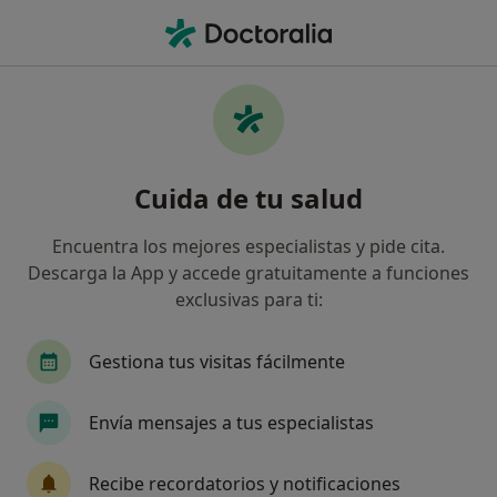
Men
Inseguridad • Pamplona, Navarra
Filtros
• 1
Mapa
Especialistas en Inseguridad en Pamplona
Cuida de tu salud
Así organizamos los resultados
Encuentra los mejores especialistas y pide cita.
Descarga la App y accede gratuitamente a funciones
¿Qué especialidad estás buscando?
exclusivas para ti:
Psicólogo
Psicólogo infantil
Terapeuta c
Gestiona tus visitas fácilmente
Envía mensajes a tus especialistas
Recibe recordatorios y notificaciones