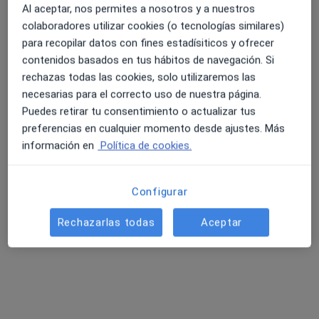
Primera visita Psicología
65 €
Al aceptar, nos permites a nosotros y a nuestros
Este especialista no ofrece reserva de cita online en esta dirección.
colaboradores utilizar cookies (o tecnologías similares)
para recopilar datos con fines estadísiticos y ofrecer
Pedir una cita
contenidos basados en tus hábitos de navegación. Si
rechazas todas las cookies, solo utilizaremos las
necesarias para el correcto uso de nuestra página.
Puedes retirar tu consentimiento o actualizar tus
preferencias en cualquier momento desde ajustes. Más
información en
Política de cookies.
Configurar
Idoya Moler
Rechazarlas todas
Aceptar
·
Ver más
Psicólogo
14 opiniones
Dirección
Online