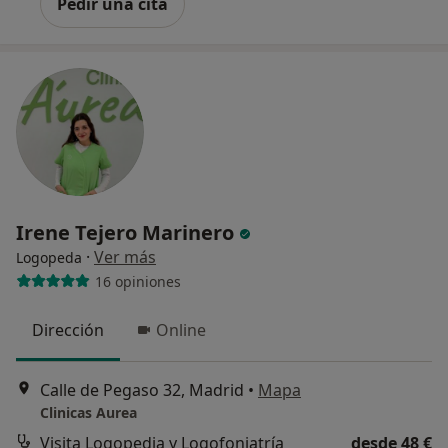
Pedir una cita
Irene Tejero Marinero
·
Ver más
Logopeda
16 opiniones
Dirección
Online
Calle de Pegaso 32, Madrid
•
Mapa
Clinicas Aurea
Visita Logopedia y Logofoniatría
desde 48 €