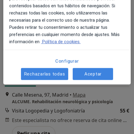
contenidos basados en tus hábitos de navegación. Si
rechazas todas las cookies, solo utilizaremos las
necesarias para el correcto uso de nuestra página.
Puedes retirar tu consentimiento o actualizar tus
preferencias en cualquier momento desde ajustes. Más
información en
Política de cookies.
Ana Pérez Pérez-Llantada
Logopeda
Configurar
18 opiniones
Rechazarlas todas
Aceptar
Dirección
Online
Calle Mesena, 97, Madrid
•
Mapa
ALCUME. Rehabilitación neurológica y psicología
Visita Logopedia y Logofoniatría
55 €
Este especialista no ofrece reserva de cita online en esta dirección.
Pedir una cita