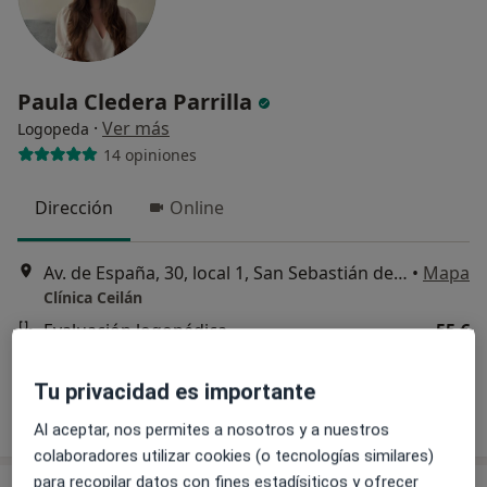
Paula Cledera Parrilla
·
Ver más
Logopeda
14 opiniones
Dirección
Online
Av. de España, 30, local 1, San Sebastián de los Reyes
•
Mapa
Clínica Ceilán
Evaluación logopédica
55 €
Este especialista no ofrece reserva de cita online en esta dirección.
Tu privacidad es importante
Pedir una cita
Al aceptar, nos permites a nosotros y a nuestros
colaboradores utilizar cookies (o tecnologías similares)
para recopilar datos con fines estadísiticos y ofrecer