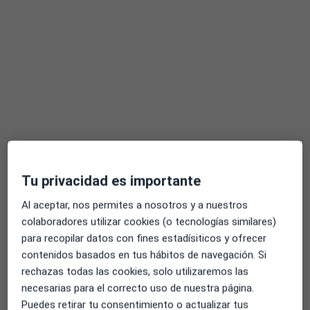
Calle Italia, 1, El Masnou
•
Mapa
TREDIC - Centre Mèdic El Masnou
Acepta Axa
Primera visita Logopedia y Logofoniatría
Este especialista no ofrece reserva de cita online en esta dirección.
Pedir una cita
Tu privacidad es importante
Al aceptar, nos permites a nosotros y a nuestros
colaboradores utilizar cookies (o tecnologías similares)
para recopilar datos con fines estadísiticos y ofrecer
contenidos basados en tus hábitos de navegación. Si
rechazas todas las cookies, solo utilizaremos las
Gemma Escribà Oliván
necesarias para el correcto uso de nuestra página.
·
Ver más
Logopeda
Puedes retirar tu consentimiento o actualizar tus