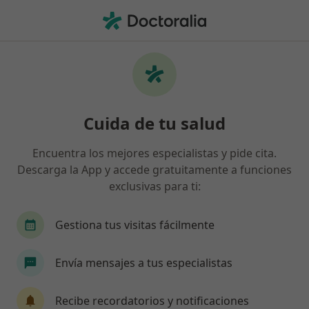
Men
Logopeda • Barcelona, Barcelona
Filtros
Seguro:
Axa
Mapa
Logopedas de Axa en Barcelona
Cuida de tu salud
Así organizamos los resultados
Encuentra los mejores especialistas y pide cita.
Descarga la App y accede gratuitamente a funciones
exclusivas para ti:
Gestiona tus visitas fácilmente
Envía mensajes a tus especialistas
Marcia Adriao Briz
·
Ver más
Logopeda
Recibe recordatorios y notificaciones