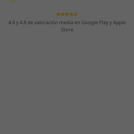
Passeig Pau Claris- Cadmo, Rubí
•
Mapa
Institut Mèdic Rubí
Acepta Axa
4.6 y 4.8 de valoración media en Google Play y Apple
Visita Logopedia y Logofoniatría
Store
Este especialista no ofrece reserva de cita online en esta dirección.
Pedir una cita
Laura Torrico Bedoya
·
Ver más
Logopeda