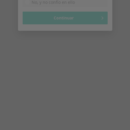
·
Ver más
Logopeda, Alergólogo, Analista clínico
131 opiniones
Consell de Cent 437, Barcelona
•
Mapa
Fundació Hospital de Nens de Barcelona
Acepta Axa
Visita Logopedia y Logofoniatría
Ningún profesional de este centro tiene citas disponibles
Mostrar perfil