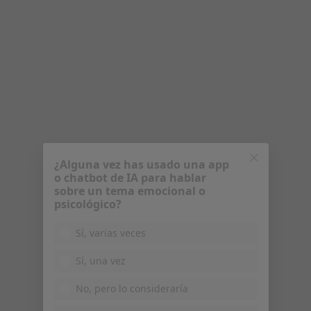
Av. Can Pallàs, 4-Local 2, Sant Quirze del Vallès
•
Mapa
Fisiomed Sant Quirze
Acepta Axa
Visita Logopedia y Logofoniatría
¿Alguna vez has usado una app
o chatbot de IA para hablar
Ningún profesional de este centro tiene citas disponibles
sobre un tema emocional o
psicológico?
Mostrar perfil
Sí, varias veces
Sí, una vez
No, pero lo consideraría
No, y no confío en ello
Continuar
Fundació Hospital de Nens de Barcelona