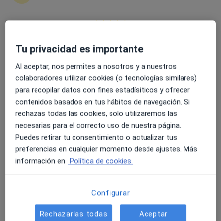
Nuria Serrano Farraces
·
Ver más
Logopeda
22 opiniones
4.6 y 4.8 de valoración media en Google Play y Apple
Tu privacidad es importante
Dirección
Online
Store
Al aceptar, nos permites a nosotros y a nuestros
Avenida del Príncipe Felipe 51, Talavera de la Reina
•
Mapa
colaboradores utilizar cookies (o tecnologías similares)
Centro de Psicología y Logopedia REVOLUCIONA
para recopilar datos con fines estadísiticos y ofrecer
contenidos basados en tus hábitos de navegación. Si
Acepta Nueva Mutua Sanitaria
rechazas todas las cookies, solo utilizaremos las
Visita Logopedia y Logofoniatría
necesarias para el correcto uso de nuestra página.
Este especialista no ofrece reserva de cita online en esta dirección.
Puedes retirar tu consentimiento o actualizar tus
preferencias en cualquier momento desde ajustes. Más
Pedir una cita
información en
Política de cookies.
Configurar
Rechazarlas todas
Aceptar