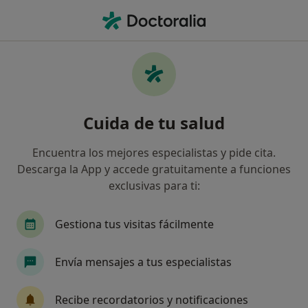
Men
Logopeda • Talavera de la Reina, Toledo
Filtros
Seguro:
Nueva Mutua Sanita
Logopedas de Nueva Mutua Sanitaria en
Cuida de tu salud
Talavera de la Reina
Así organizamos los resultados
Encuentra los mejores especialistas y pide cita.
Descarga la App y accede gratuitamente a funciones
exclusivas para ti:
Gestiona tus visitas fácilmente
Envía mensajes a tus especialistas
Opción de pago online
Recibe recordatorios y notificaciones