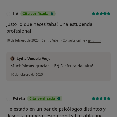
HV
Cita verificada
H
Justo lo que necesitaba! Una estupenda
profesional
en opinión del usua
10 de febrero de 2025
•
Centro Vibar
•
Consulta online
•
Reportar
Lydia Viñuela Viejo
Muchísimas gracias, H! :) Disfruta del alta!
10 de febrero de 2025
Estela
Cita verificada
E
He estado en un par de psicólogos distintos y
desde la primera sesión con Lydia sabía que