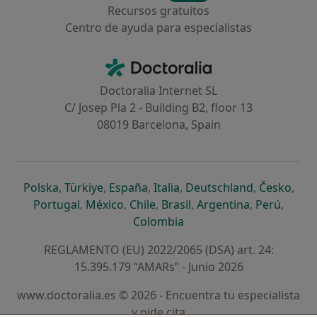
Recursos gratuitos
Centro de ayuda para especialistas
Contacto
Doctoralia - Página de inicio
Doctoralia Internet SL
C/ Josep Pla 2 - Building B2, floor 13
08019 Barcelona, Spain
se abre en una nueva pestaña
se abre en una nueva pestaña
se abre en una nueva pestaña
se abre en una nueva pes
se abre en 
se a
Polska
,
Türkiye
,
España
,
Italia
,
Deutschland
,
Česko
,
se abre en una nueva pestaña
se abre en una nueva pestaña
se abre en una nueva pestaña
se abre en una nueva p
se abre en 
se abr
Portugal
,
México
,
Chile
,
Brasil
,
Argentina
,
Perú
,
se abre en una nueva pe
Colombia
REGLAMENTO (EU) 2022/2065 (DSA) art. 24:
15.395.179 “AMARs” - Junio 2026
www.doctoralia.es © 2026 - Encuentra tu especialista
y pide cita