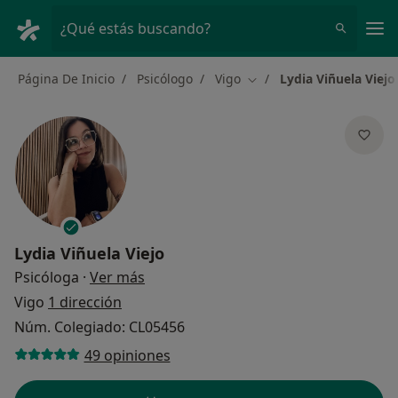
Men
¿Qué estás buscando?
Página De Inicio
Psicólogo
Vigo
Lydia Viñuela Viejo
Cambiar de ciudad
Lydia Viñuela Viejo
sobre las especializaciones
Psicóloga
·
Ver más
Vigo
1 dirección
Núm. Colegiado: CL05456
49 opiniones