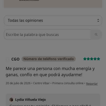
Busca en opiniones
CGO
Número de teléfono verificado
C
Me parece una persona con mucha energía y
ganas, confío en que podrá ayudarme!
en opinión del
20 de julio de 2026
•
Centro Vibar
•
Primera consulta online
•
Reportar
Lydia Viñuela Viejo