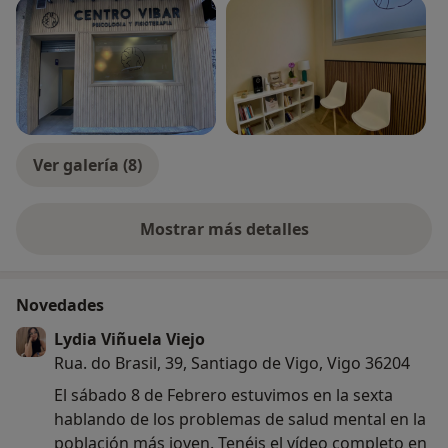
-Entrenamiento en habilidades de gestión emocional y
de solución de problemas
-Entrenamiento en mindfulness y autocompasión
-Intervención y planificación de sesiones en problemas
de salud psicológica (ansiedad, TCA, fobias,
depresión,estrés, ataques de pánico, ansiedad por la
comida, trastornos de la conducta alimentaria,
Ver galería (8)
problemas sexuales, ansiedad social, duelo, rupturas
de pareja, TOC, etc.)
-Administración y corrección de pruebas
Mostrar más detalles
sobre la experiencia
psicométricas
-Realización de informes
Novedades
Actualmente estoy realizando el doctorado sobre
Lydia Viñuela Viejo
bienestar psicológico y calidad de vida,
Rua. do Brasil, 39, Santiago de Vigo, Vigo 36204
especializándome en mindfulness.
El sábado 8 de Febrero estuvimos en la sexta
Paralelamente, divulgo sobre psicología en redes
hablando de los problemas de salud mental en la
sociales, donde también reivindico sobre las
población más joven. Tenéis el vídeo completo en