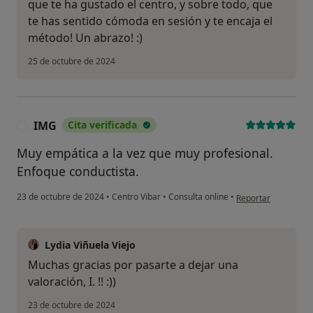
que te ha gustado el centro, y sobre todo, que
te has sentido cómoda en sesión y te encaja el
método! Un abrazo! :)
25 de octubre de 2024
IMG
Cita verificada
I
Muy empática a la vez que muy profesional.
Enfoque conductista.
en opinión del usua
23 de octubre de 2024
•
Centro Vibar
•
Consulta online
•
Reportar
Lydia Viñuela Viejo
Muchas gracias por pasarte a dejar una
valoración, I. !! :))
23 de octubre de 2024