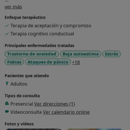
Sobre mí
Mi manera de proceder es desde el análisis funcional.
ver más
Esta es una herramienta que se emplea para analizar
Enfoque terapéutico
el comportamiento del consultante, teniendo en
Terapia de aceptación y compromiso
cuenta su contexto y sus antecedentes. Recoge los
Terapia cognitivo conductual
pensamientos, emociones, conductas, etc., con el
objetivo de tener una visión clara estructurada e
Principales enfermedades tratadas
individualizada del problema.
Trastorno de ansiedad
Baja autoestima
Estrés
Esto permite tener un plan terapéutico claro,
a11y_sr_more_disease
Fobias
Ataques de pánico
+18
facilitando el abordaje de la situación, evitando que la
terapia se alargue de manera innecesaria.
Pacientes que atiendo
Actualmente trabajo como psicóloga general sanitaria,
Adultos
realizando actividades como:
Tipos de consulta
Presencial
Ver direcciones (1)
-Evaluación y realización de Análisis Funcional
-Psicoeducación
Videoconsulta
Ver calendario online
-Tutorización alumnos de prácticas
Fotos y vídeos
-Terapia presencial y online