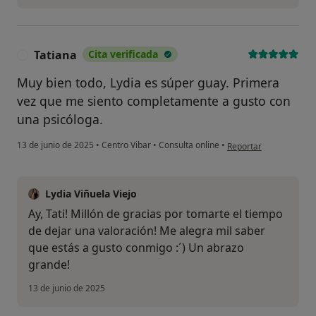
Tatiana
Cita verificada
T
Muy bien todo, Lydia es súper guay. Primera
vez que me siento completamente a gusto con
una psicóloga.
en opinión del usuario
13 de junio de 2025
•
Centro Vibar
•
Consulta online
•
Reportar
Lydia Viñuela Viejo
Ay, Tati! Millón de gracias por tomarte el tiempo
de dejar una valoración! Me alegra mil saber
que estás a gusto conmigo :´) Un abrazo
grande!
13 de junio de 2025