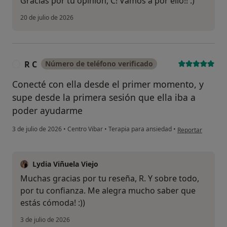
Gracias por tu opinión, C! Vamos a por ello!! :)
20 de julio de 2026
R C
Número de teléfono verificado
R
Conecté con ella desde el primer momento, y
supe desde la primera sesión que ella iba a
poder ayudarme
en opinión del us
3 de julio de 2026
•
Centro Vibar
•
Terapia para ansiedad
•
Reportar
Lydia Viñuela Viejo
Muchas gracias por tu reseña, R. Y sobre todo,
por tu confianza. Me alegra mucho saber que
estás cómoda! :))
3 de julio de 2026