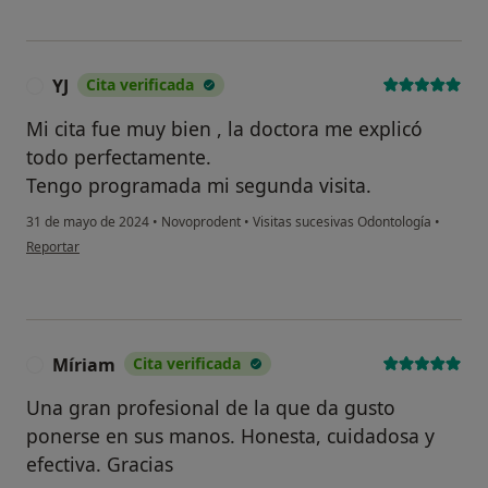
YJ
Cita verificada
Y
Mi cita fue muy bien , la doctora me explicó
todo perfectamente.
Tengo programada mi segunda visita.
31 de mayo de 2024
•
Novoprodent
•
Visitas sucesivas Odontología
•
en opinión del usuario YJ
Reportar
Míriam
Cita verificada
M
Una gran profesional de la que da gusto
ponerse en sus manos. Honesta, cuidadosa y
efectiva. Gracias