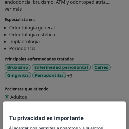
endodoncia, bruxismo, ATM y odontopediatría.
Sobre mí
ver más
Las primeras visitas y revisiones son gratuitas si no
Especialista en:
hay que realizar ninguna radiografía.
Odontología general
Odontología estética
Implantología
Periodoncia
Principales enfermedades tratadas
Bruxismo
Enfermedad periodontal
Caries
a11y_sr_more_diseases
Gingivitis
Periodontitis
+3
Pacientes que atiendo
Adultos
Niños a partir de 3 años
Tu privacidad es importante
Mostrar más detalles
sobre la experiencia
Al aceptar, nos permites a nosotros y a nuestros