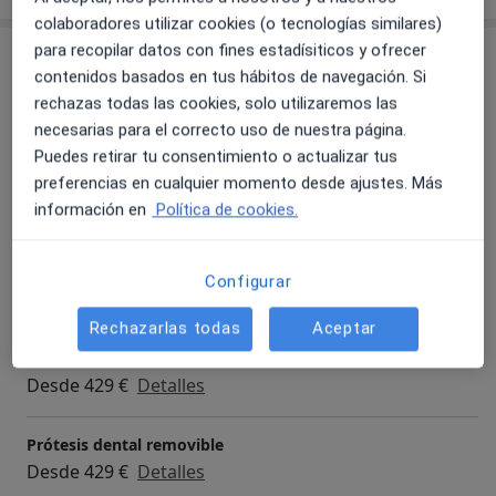
colaboradores utilizar cookies (o tecnologías similares)
para recopilar datos con fines estadísiticos y ofrecer
Servicios y precios
contenidos basados en tus hábitos de navegación. Si
Primera visita Odontología
rechazas todas las cookies, solo utilizaremos las
Desde 15 €
Detalles
necesarias para el correcto uso de nuestra página.
Puedes retirar tu consentimiento o actualizar tus
preferencias en cualquier momento desde ajustes. Más
Exodoncia
información en
Política de cookies.
Desde 52 €
Detalles
Reconstrucción dental
Configurar
Desde 65 €
Detalles
Rechazarlas todas
Aceptar
Prótesis dentales
Desde 429 €
Detalles
Prótesis dental removible
Desde 429 €
Detalles