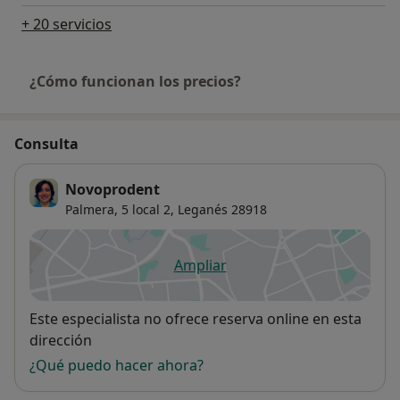
+ 20 servicios
¿Cómo funcionan los precios?
Consulta
Novoprodent
Palmera, 5 local 2,
Leganés
28918
Ampliar
se abre en una nueva pestañ
Disponibilidad
Este especialista no ofrece reserva online en esta
dirección
¿Qué puedo hacer ahora?