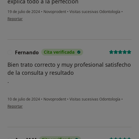
explica todo a la perfección
19 de julio de 2024
•
Novoprodent
•
Visitas sucesivas Odontología
•
en opinión del usuario Paqui Quero
Reportar
Fernando
Cita verificada
F
Bien trato correcto y muy profesional satisfecho
de la consulta y resultado
.
10 de julio de 2024
•
Novoprodent
•
Visitas sucesivas Odontología
•
en opinión del usuario Fernando
Reportar