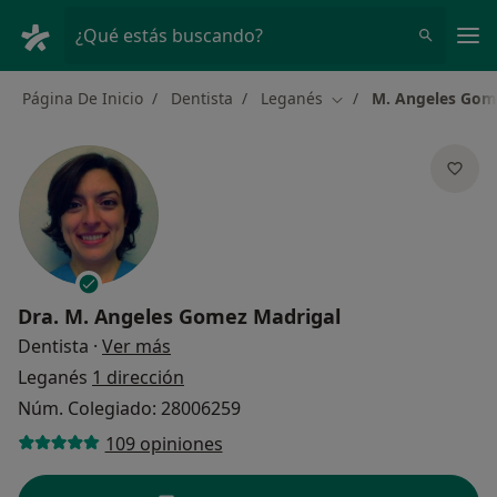
Men
¿Qué estás buscando?
Página De Inicio
Dentista
Leganés
M. Angeles Gom
Cambiar de ciudad
Dra.
M. Angeles Gomez Madrigal
sobre las especializaciones
Dentista
·
Ver más
Leganés
1 dirección
Núm. Colegiado: 28006259
109 opiniones