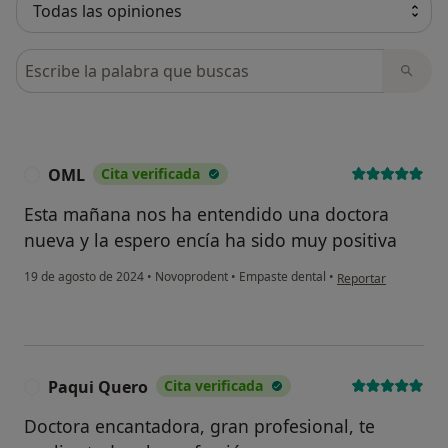
Busca en opiniones
OML
Cita verificada
O
Esta mañana nos ha entendido una doctora
nueva y la espero encía ha sido muy positiva
en opinión del usua
19 de agosto de 2024
•
Novoprodent
•
Empaste dental
•
Reportar
Paqui Quero
Cita verificada
P
Doctora encantadora, gran profesional, te