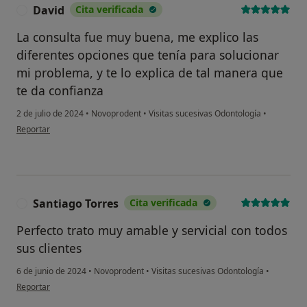
David
Cita verificada
D
Sí, una vez
La consulta fue muy buena, me explico las
No, pero lo consideraría
diferentes opciones que tenía para solucionar
mi problema, y te lo explica de tal manera que
No, y no confío en ello
te da confianza
Continuar
2 de julio de 2024
•
Novoprodent
•
Visitas sucesivas Odontología
•
en opinión del usuario David
Reportar
Santiago Torres
Cita verificada
S
Perfecto trato muy amable y servicial con todos
sus clientes
6 de junio de 2024
•
Novoprodent
•
Visitas sucesivas Odontología
•
en opinión del usuario Santiago Torres
Reportar