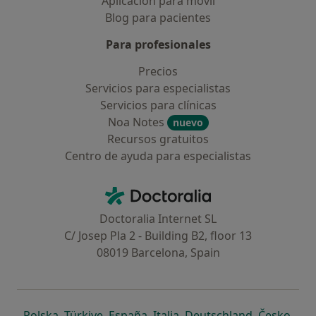
Aplicación para móvil
Blog para pacientes
Para profesionales
Precios
Servicios para especialistas
Servicios para clínicas
Noa Notes
nuevo
Recursos gratuitos
Centro de ayuda para especialistas
Contacto
Doctoralia - Página de inicio
Doctoralia Internet SL
C/ Josep Pla 2 - Building B2, floor 13
08019 Barcelona, Spain
se abre en una nueva pestaña
se abre en una nueva pestaña
se abre en una nueva pestaña
se abre en una nueva pes
se abre en 
se a
Polska
,
Türkiye
,
España
,
Italia
,
Deutschland
,
Česko
,