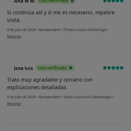
Ana M M
Cita verificada
A
Si continúa así y si me es necesario, repetire
visita.
9 de julio de 2024
•
Novoprodent
•
Primera visita Odontología
•
en opinión del usuario Ana M M
Reportar
Jose luis
Cita verificada
J
Trato muy agradable y cercano con
explicaciones detalladas
4 de julio de 2024
•
Novoprodent
•
Visitas sucesivas Odontología
•
¿Alguna vez has usado una app
en opinión del usuario Jose luis
o chatbot de IA para hablar
Reportar
sobre un tema emocional o
psicológico?
Sí, varias veces