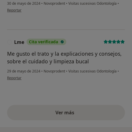
30 de mayo de 2024
•
Novoprodent
•
Visitas sucesivas Odontología
•
en opinión del usuario Míriam
Reportar
Lme
Cita verificada
L
Me gusto el trato y la explicaciones y consejos,
sobre el cuidado y limpieza bucal
29 de mayo de 2024
•
Novoprodent
•
Visitas sucesivas Odontología
•
en opinión del usuario Lme
Reportar
Ver más
opiniones anteriores