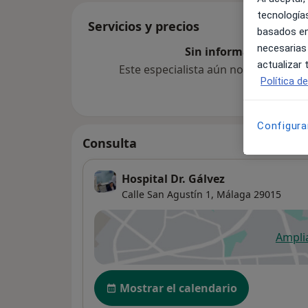
tecnologías
Servicios y precios
basados en
necesarias
Sin información sobre 
actualizar
Este especialista aún no ha añadido
Política d
Configura
Consulta
Hospital Dr. Gálvez
Calle San Agustín 1,
Málaga
29015
Ampli
se
Disponibilidad
Mostrar el calendario