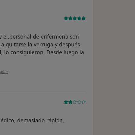
 y el,personal de enfermería son
 a quitarse la verruga y después
, lo consiguieron. Desde luego la
pinión del usuario Francisco P.
ortar
médico, demasiado rápida,.
l usuario Cuenta eliminada