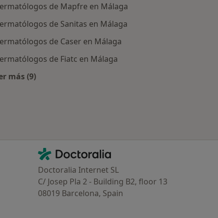
ermatólogos de Mapfre en Málaga
ermatólogos de Sanitas en Málaga
ermatólogos de Caser en Málaga
ermatólogos de Fiatc en Málaga
er más (9)
tratadas
Más en esta categoría: Aseguradoras más populares
Contacto
Doctoralia - Página de inicio
Doctoralia Internet SL
C/ Josep Pla 2 - Building B2, floor 13
08019 Barcelona, Spain