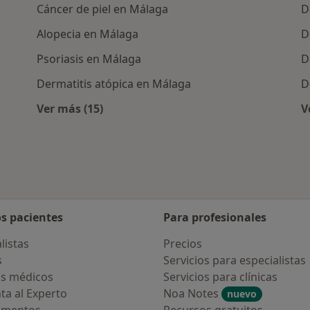
Cáncer de piel en Málaga
D
Alopecia en Málaga
D
Psoriasis en Málaga
D
Dermatitis atópica en Málaga
D
Ver más (15)
V
Más en esta categoría: Enfermedades más 
os pacientes
Para profesionales
listas
Precios
s
Servicios para especialistas
s médicos
Servicios para clínicas
ta al Experto
Noa Notes
nuevo