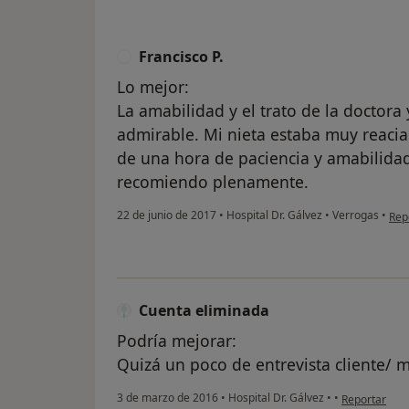
Francisco P.
F
Lo mejor:
La amabilidad y el trato de la doctora
admirable. Mi nieta estaba muy reacia
de una hora de paciencia y amabilidad
recomiendo plenamente.
en o
22 de junio de 2017
•
Hospital Dr. Gálvez
•
Verrogas
•
Rep
Cuenta eliminada
Podría mejorar:
Quizá un poco de entrevista cliente/ 
en opinión de
3 de marzo de 2016
•
Hospital Dr. Gálvez
•
•
Reportar