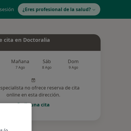
 sesión
¿Eres profesional de la salud?
 cita en Doctoralia
Mañana
Sáb
Dom
Lun
Mar
7 Ago
8 Ago
9 Ago
10 Ago
11 Ag
especialista no ofrece reserva de cita
online en esta dirección.
Pedir una cita
es (o