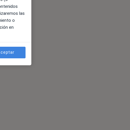
contenidos
lizaremos las
miento o
ción en
ceptar