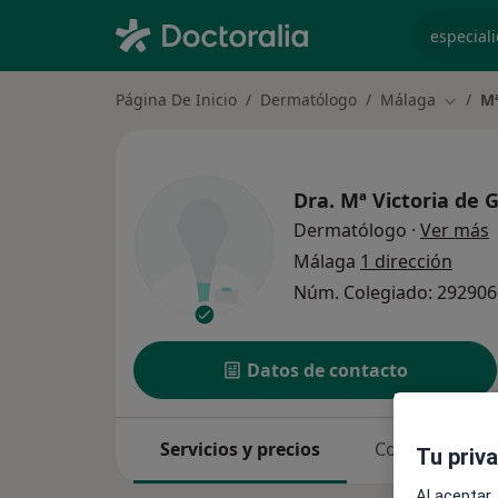
especiali
Página De Inicio
Dermatólogo
Málaga
Mª
Cambia
Dra.
Mª Victoria de 
s
Dermatólogo
·
Ver más
Málaga
1 dirección
Núm. Colegiado: 29290
Datos de contacto
Servicios y precios
Consultas
Tu priv
Al aceptar,