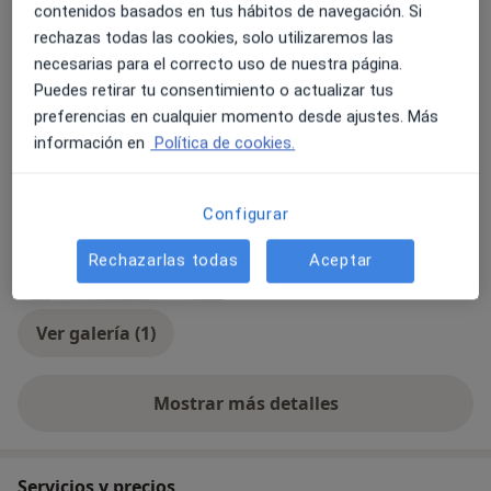
Asma alérgica
contenidos basados en tus hábitos de navegación. Si
rechazas todas las cookies, solo utilizaremos las
Tipos de consulta
necesarias para el correcto uso de nuestra página.
Presencial
Ver direcciones (3)
Puedes retirar tu consentimiento o actualizar tus
preferencias en cualquier momento desde ajustes. Más
Fotos y vídeos
información en
Política de cookies.
Configurar
Rechazarlas todas
Aceptar
Ver galería (1)
Mostrar más detalles
sobre la experiencia
Servicios y precios