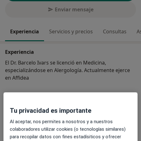
Enviar mensaje
Experiencia
Servicios y precios
Consultas
A
Experiencia
El Dr. Barcelo Ivars se licenció en Medicina,
especializándose en Alergología. Actualmente ejerce
en Affidea
Especialista en:
Inmunología
Tu privacidad es importante
Principales enfermedades tratadas
Al aceptar, nos permites a nosotros y a nuestros
Alergia alimentaria
Anafilaxia
colaboradores utilizar cookies (o tecnologías similares)
Dermatitis atópica
Rinitis alérgica
para recopilar datos con fines estadísiticos y ofrecer