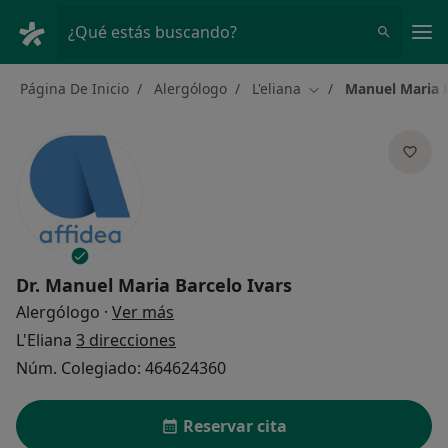
Men
¿Qué estás buscando?
Página De Inicio
Alergólogo
L'eliana
Manuel Maria B
Cambiar de ciudad
Dr.
Manuel Maria Barcelo Ivars
sobre las especializaciones
Alergólogo
·
Ver más
L'Eliana
3 direcciones
Núm. Colegiado: 464624360
Reservar cita