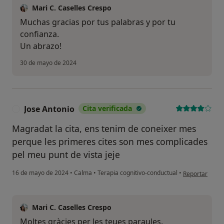
Mari C. Caselles Crespo
Muchas gracias por tus palabras y por tu
confianza.
Un abrazo!
30 de mayo de 2024
Jose Antonio
Cita verificada
J
Magradat la cita, ens tenim de coneixer mes
perque les primeres cites son mes complicades
pel meu punt de vista jeje
en opinión del
16 de mayo de 2024
•
Calma
•
Terapia cognitivo-conductual
•
Reportar
Mari C. Caselles Crespo
Moltes gràcies per les teues paraules.