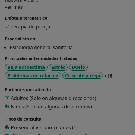
Sobre mí
El proceso terapéutico puede ser por lo que un buen
ver más
acompañamiento es necesario para mejorar el
Enfoque terapéutico
bienestar de la persona que lo necesita.
Terapia de pareja
Especialista en:
Psicología general sanitaria
Principales enfermedades tratadas
Baja autoestima
Estrés
Duelo
a11y_sr_m
Problemas de relación
Crisis de pareja
+18
Pacientes que atiendo
Adultos (Solo en algunas direcciones)
Niños (Solo en algunas direcciones)
Tipos de consulta
Presencial
Ver direcciones (1)