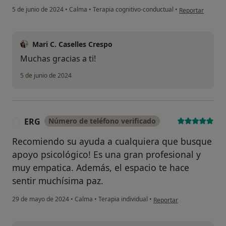
en opinión del us
5 de junio de 2024
•
Calma
•
Terapia cognitivo-conductual
•
Reportar
Mari C. Caselles Crespo
Muchas gracias a ti!
5 de junio de 2024
ERG
Número de teléfono verificado
E
Recomiendo su ayuda a cualquiera que busque
apoyo psicológico! Es una gran profesional y
muy empatica. Además, el espacio te hace
sentir muchísima paz.
en opinión del usuario ER
29 de mayo de 2024
•
Calma
•
Terapia individual
•
Reportar