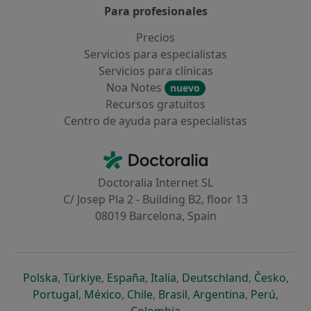
Para profesionales
Precios
Servicios para especialistas
Servicios para clínicas
Noa Notes
nuevo
Recursos gratuitos
Centro de ayuda para especialistas
Contacto
Doctoralia - Página de inicio
Doctoralia Internet SL
C/ Josep Pla 2 - Building B2, floor 13
08019 Barcelona, Spain
se abre en una nueva pestaña
se abre en una nueva pestaña
se abre en una nueva pestaña
se abre en una nueva pes
se abre en 
se a
Polska
,
Türkiye
,
España
,
Italia
,
Deutschland
,
Česko
,
se abre en una nueva pestaña
se abre en una nueva pestaña
se abre en una nueva pestaña
se abre en una nueva p
se abre en 
se abr
Portugal
,
México
,
Chile
,
Brasil
,
Argentina
,
Perú
,
se abre en una nueva pe