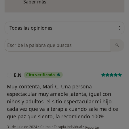
Más información sobre opiniones
Saber más.
Busca en opiniones
E.N
Cita verificada
E
Muy contenta, Mari C. Una persona
espectacular muy amable ,atenta, igual con
niños y adultos, el sitio espectacular mi hijo
cada vez que va a terapia cuando sale me dice
que paz que siento, la recomiendo 100%.
en opinión del usuario E.N
31 de julio de 2024
•
Calma
•
Terapia individual
•
Reportar