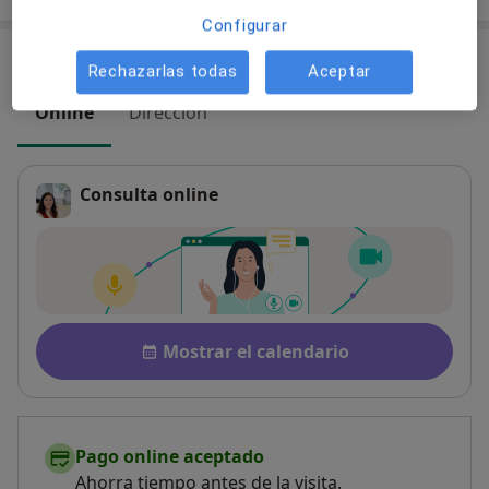
Configurar
Consultas (2)
Rechazarlas todas
Aceptar
Online
Dirección
Consulta online
Disponibilidad
Mostrar el calendario
Pago online aceptado
Ahorra tiempo antes de la visita.