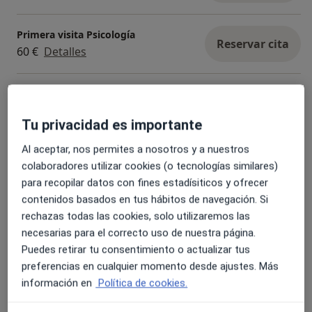
Primera visita Psicología
Reservar cita
60 €
Detalles
Visitas sucesivas Psicología
Reservar cita
60 €
Detalles
Tu privacidad es importante
Al aceptar, nos permites a nosotros y a nuestros
Diagnóstico y tratamiento para trastornos de ansiedad
colaboradores utilizar cookies (o tecnologías similares)
60 €
Detalles
para recopilar datos con fines estadísiticos y ofrecer
contenidos basados en tus hábitos de navegación. Si
Mindfulness
rechazas todas las cookies, solo utilizaremos las
60 €
Detalles
necesarias para el correcto uso de nuestra página.
Puedes retirar tu consentimiento o actualizar tus
+ 7 servicios
preferencias en cualquier momento desde ajustes. Más
información en
Política de cookies.
¿Cómo funcionan los precios?