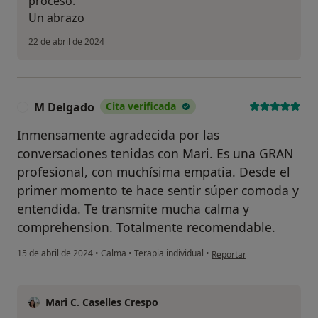
proceso.
Un abrazo
22 de abril de 2024
M Delgado
Cita verificada
M
Inmensamente agradecida por las
conversaciones tenidas con Mari. Es una GRAN
profesional, con muchísima empatia. Desde el
primer momento te hace sentir súper comoda y
entendida. Te transmite mucha calma y
comprehension. Totalmente recomendable.
en opinión del usuario M 
15 de abril de 2024
•
Calma
•
Terapia individual
•
Reportar
Mari C. Caselles Crespo