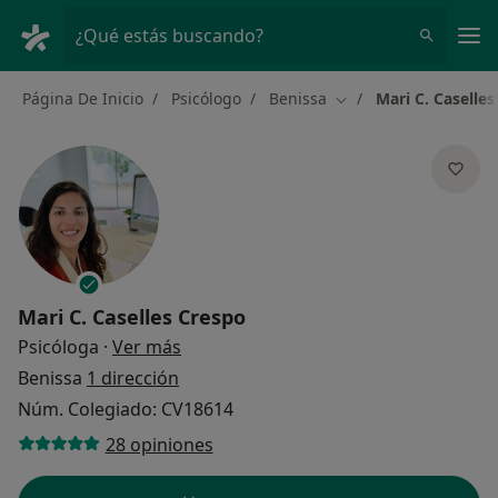
Men
¿Qué estás buscando?
Página De Inicio
Psicólogo
Benissa
Mari C. Caselle
Cambiar de ciudad
Mari C. Caselles Crespo
sobre las especializaciones
Psicóloga
·
Ver más
Benissa
1 dirección
Núm. Colegiado: CV18614
28 opiniones