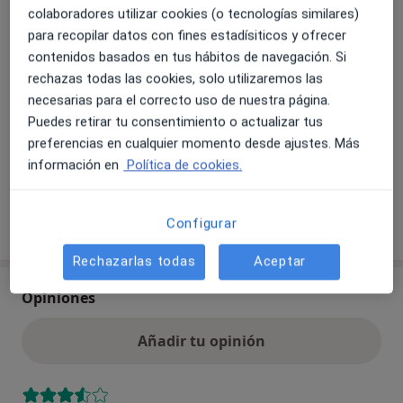
colaboradores utilizar cookies (o tecnologías similares)
según la ubicación y el servicio.
para recopilar datos con fines estadísiticos y ofrecer
Adeslas
contenidos basados en tus hábitos de navegación. Si
Sanitas
rechazas todas las cookies, solo utilizaremos las
Mapfre
necesarias para el correcto uso de nuestra página.
Caser
Puedes retirar tu consentimiento o actualizar tus
HNA - Hermandad Arquitectos
preferencias en cualquier momento desde ajustes. Más
+3 más
información en
Política de cookies.
Ver todas las aseguradoras
Configurar
Rechazarlas todas
Aceptar
Opiniones
Añadir tu opinión