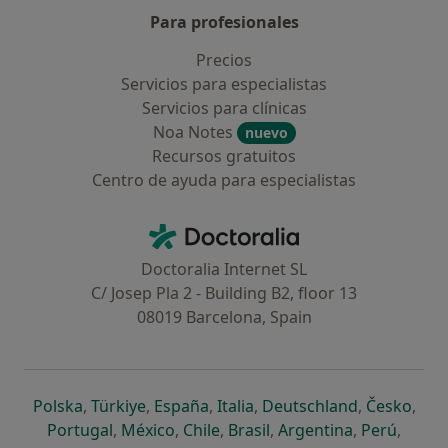
Para profesionales
Precios
Servicios para especialistas
Servicios para clínicas
Noa Notes
nuevo
Recursos gratuitos
Centro de ayuda para especialistas
Contacto
Doctoralia - Página de inicio
Doctoralia Internet SL
C/ Josep Pla 2 - Building B2, floor 13
08019 Barcelona, Spain
se abre en una nueva pestaña
se abre en una nueva pestaña
se abre en una nueva pestaña
se abre en una nueva pes
se abre en 
se a
Polska
,
Türkiye
,
España
,
Italia
,
Deutschland
,
Česko
,
se abre en una nueva pestaña
se abre en una nueva pestaña
se abre en una nueva pestaña
se abre en una nueva p
se abre en 
se abr
Portugal
,
México
,
Chile
,
Brasil
,
Argentina
,
Perú
,