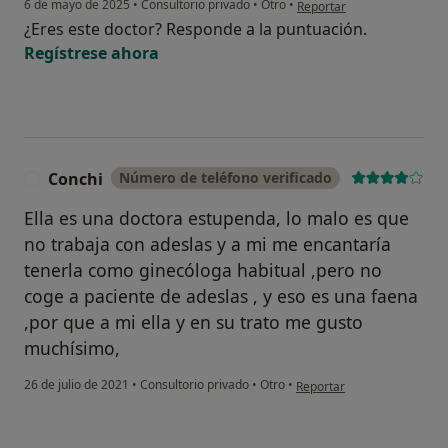
en opinión del usuario Mar
6 de mayo de 2025
•
Consultorio privado
•
Otro
•
Reportar
¿Eres este doctor? Responde a la puntuación.
Regístrese ahora
Conchi
Número de teléfono verificado
C
Ella es una doctora estupenda, lo malo es que
no trabaja con adeslas y a mi me encantaría
tenerla como ginecóloga habitual ,pero no
coge a paciente de adeslas , y eso es una faena
,por que a mi ella y en su trato me gusto
muchísimo,
en opinión del usuario Conc
26 de julio de 2021
•
Consultorio privado
•
Otro
•
Reportar