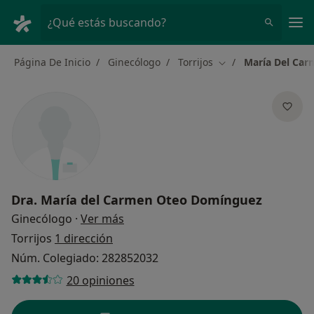
Men
¿Qué estás buscando?
Página De Inicio
Ginecólogo
Torrijos
María Del Ca
Cambiar de ciudad
Dra.
María del Carmen Oteo Domínguez
sobre las especializaciones
Ginecólogo
·
Ver más
Torrijos
1 dirección
Núm. Colegiado: 282852032
20 opiniones