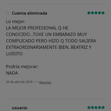
Cuenta eliminada
Lo mejor:
LA MEJOR PROFESIONAL Q HE
CONOCIDO...TUVE UN EMBARAZO MUY
COMPLICADO PERO HIZO Q TODO SALIERA
EXTRAORDINARIAMENTE BIEN..BEATRIZ Y
LUISITO
Podría mejorar:
NADA
en opinión del usuario Cuenta eliminada
30 de abril de 2018
•
•
•
Reportar
usuario
U