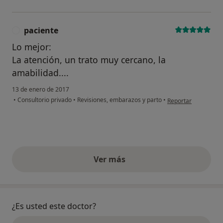
paciente
P
Lo mejor:
La atención, un trato muy cercano, la
amabilidad....
13 de enero de 2017
en opinión del usuar
•
Consultorio privado
•
Revisiones, embarazos y parto
•
Reportar
Ver más
opiniones anteriores
¿Es usted este doctor?