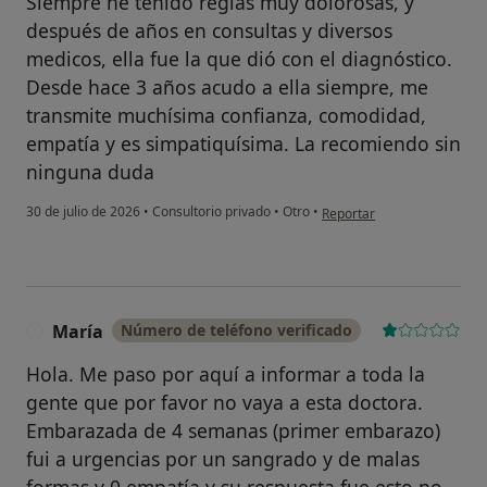
Siempre he tenido reglas muy dolorosas, y
después de años en consultas y diversos
medicos, ella fue la que dió con el diagnóstico.
Desde hace 3 años acudo a ella siempre, me
transmite muchísima confianza, comodidad,
empatía y es simpatiquísima. La recomiendo sin
ninguna duda
en opinión del usuario Alba
30 de julio de 2026
•
Consultorio privado
•
Otro
•
Reportar
María
Número de teléfono verificado
M
Hola. Me paso por aquí a informar a toda la
gente que por favor no vaya a esta doctora.
Embarazada de 4 semanas (primer embarazo)
fui a urgencias por un sangrado y de malas