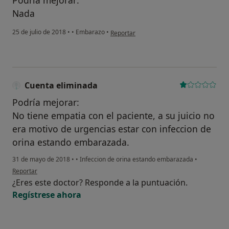
Podría mejorar:
Nada
en opinión del usuario Cuenta eliminada
25 de julio de 2018
•
•
Embarazo
•
Reportar
Cuenta eliminada
Podría mejorar:
No tiene empatia con el paciente, a su juicio no
era motivo de urgencias estar con infeccion de
orina estando embarazada.
31 de mayo de 2018
•
•
Infeccion de orina estando embarazada
•
en opinión del usuario Cuenta eliminada
Reportar
¿Eres este doctor? Responde a la puntuación.
Regístrese ahora