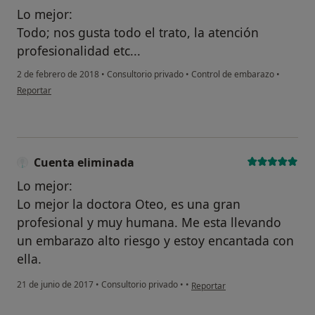
Lo mejor:
Todo; nos gusta todo el trato, la atención
profesionalidad etc...
2 de febrero de 2018
•
Consultorio privado
•
Control de embarazo
•
en opinión del usuario usuario
Reportar
Cuenta eliminada
Lo mejor:
Lo mejor la doctora Oteo, es una gran
profesional y muy humana. Me esta llevando
un embarazo alto riesgo y estoy encantada con
ella.
en opinión del usuario Cuenta 
21 de junio de 2017
•
Consultorio privado
•
•
Reportar