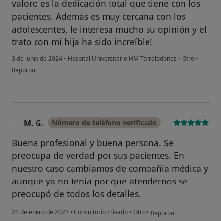
valoro es la dedicación total que tiene con los
pacientes. Además es muy cercana con los
adolescentes, le interesa mucho su opinión y el
trato con mi hija ha sido increíble!
3 de junio de 2024
•
Hospital Universitario HM Torrelodones
•
Otro
•
en opinión del usuario Sonia Jiménez
Reportar
M. G.
Número de teléfono verificado
M
Buena profesional y buena persona. Se
preocupa de verdad por sus pacientes. En
nuestro caso cambiamos de compañía médica y
aunque ya no tenía por que atendernos se
preocupó de todos los detalles.
en opinión del usuario M.
21 de enero de 2022
•
Consultorio privado
•
Otro
•
Reportar