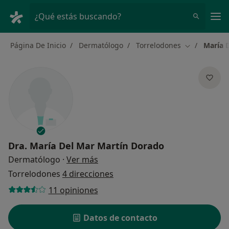
Men
¿Qué estás buscando?
Página De Inicio
Dermatólogo
Torrelodones
María 
Cambiar de 
Dra.
María Del Mar Martín Dorado
sobre las especializaciones
Dermatólogo
·
Ver más
Torrelodones
4 direcciones
11 opiniones
Datos de contacto