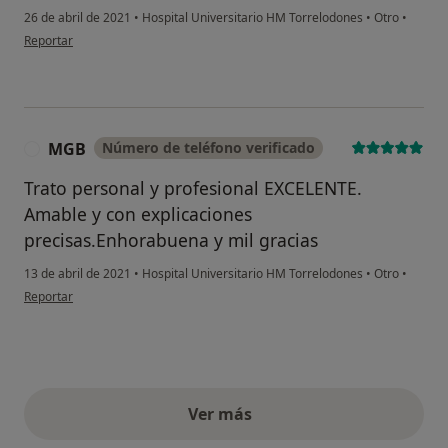
26 de abril de 2021
•
Hospital Universitario HM Torrelodones
•
Otro
•
en opinión del usuario AM
Reportar
MGB
Número de teléfono verificado
M
Trato personal y profesional EXCELENTE.
Amable y con explicaciones
precisas.Enhorabuena y mil gracias
13 de abril de 2021
•
Hospital Universitario HM Torrelodones
•
Otro
•
en opinión del usuario MGB
Reportar
Ver más
opiniones anteriores