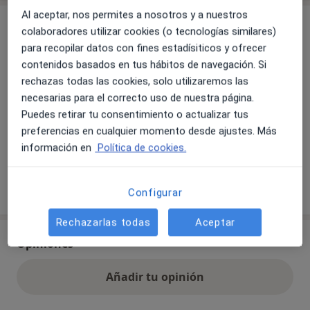
Al aceptar, nos permites a nosotros y a nuestros
Aseguradoras aceptadas
colaboradores utilizar cookies (o tecnologías similares)
Se aceptan aseguradoras, pero la cobertura varía
para recopilar datos con fines estadísiticos y ofrecer
según la ubicación y el servicio.
contenidos basados en tus hábitos de navegación. Si
rechazas todas las cookies, solo utilizaremos las
Sanitas
necesarias para el correcto uso de nuestra página.
Mapfre
Puedes retirar tu consentimiento o actualizar tus
Fiatc
preferencias en cualquier momento desde ajustes. Más
Caser
información en
Política de cookies.
Ver todas las aseguradoras
Configurar
Rechazarlas todas
Aceptar
Opiniones
Añadir tu opinión