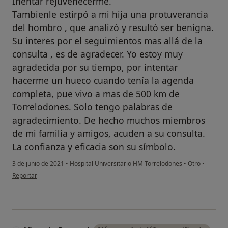
Inentar rejuvenecerme.
Tambienle estirpó a mi hija una protuverancia
del hombro , que analizó y resultó ser benigna.
Su interes por el seguimientos mas allá de la
consulta , es de agradecer. Yo estoy muy
agradecida por su tiempo, por intentar
hacerme un hueco cuando tenía la agenda
completa, pue vivo a mas de 500 km de
Torrelodones. Solo tengo palabras de
agradecimiento. De hecho muchos miembros
de mi familia y amigos, acuden a su consulta.
La confianza y eficacia son su símbolo.
3 de junio de 2021
•
Hospital Universitario HM Torrelodones
•
Otro
•
en opinión del usuario María Ángeles Arriba Jiménez
Reportar