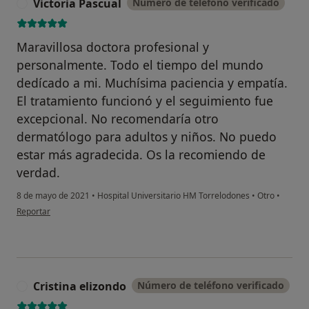
Victoria Pascual
Número de teléfono verificado
V
Maravillosa doctora profesional y
personalmente. Todo el tiempo del mundo
dedícado a mi. Muchísima paciencia y empatía.
El tratamiento funcionó y el seguimiento fue
excepcional. No recomendaría otro
dermatólogo para adultos y niños. No puedo
estar más agradecida. Os la recomiendo de
verdad.
8 de mayo de 2021
•
Hospital Universitario HM Torrelodones
•
Otro
•
en opinión del usuario Victoria Pascual
Reportar
Cristina elizondo
Número de teléfono verificado
C