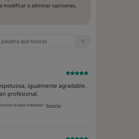
 modificar o eliminar opiniones.
 opiniones
opiniones
espetuosa, igualmente agradable.
ran profesional.
en opinión del usuario Y.B.
cesiva terapia individual
•
Reportar