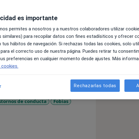
acidad es importante
 mente, las emociones, el
 nos permites a nosotros y a nuestros colaboradores utilizar cooki
ayudar a los demás a encontrar su
 similares) para recopilar datos con fines estadísiticos y ofrecer 
o desde una orientación cognitivo
 tus hábitos de navegación. Si rechazas todas las cookies, solo uti
ntra en el problema que actualmente
 para el correcto uso de nuestra página. Puedes retirar tu consenti
ción anterior relacionada, teniendo
 tus preferencias en cualquier momento desde ajustes. Más informa
eto cuyos pensamientos y
e cookies.
 conducta. El objetivo es que la
n un estado de bienestar personal y
los que se le presenten.
Rechazarlas todas
A
r
stornos de conducta
Fobias
re_diseases