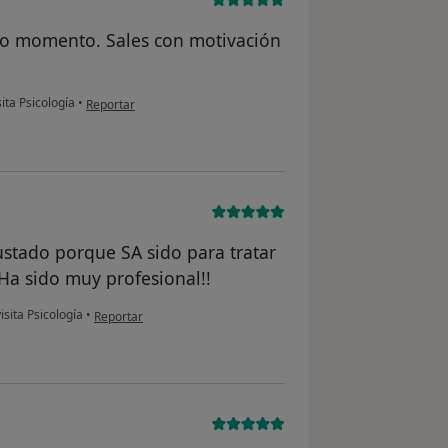
do momento. Sales con motivación
en opinión del usuario A.
ita Psicología
•
Reportar
stado porque SA sido para tratar
 Ha sido muy profesional!!
en opinión del usuario P. M. E
sita Psicología
•
Reportar