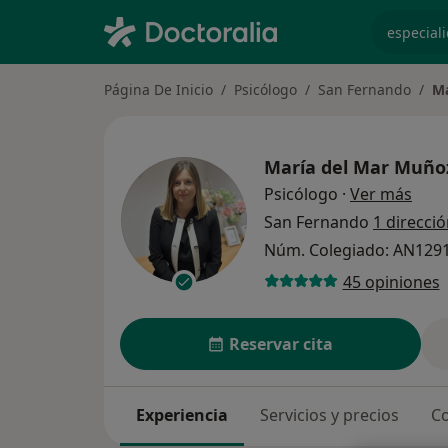
especiali
Página De Inicio
Psicólogo
San Fernando
Ma
María del Mar Muño
sobr
Psicólogo
·
Ver más
San Fernando
1 direcci
Núm. Colegiado: AN129
45 opiniones
Reservar cita
Experiencia
Servicios y precios
Co