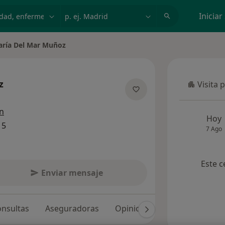
dad, enfermedad o nombre
p. ej. Madrid
Iniciar
ría Del Mar Muñoz
z
Visita 
Visita p
e las especializaciones
ón
Hoy
15
7 Ago
Este c
Enviar mensaje
nsultas
Aseguradoras
Opiniones (45)
Dudas sol