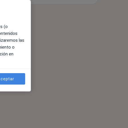
es (o
contenidos
lizaremos las
miento o
ción en
ceptar