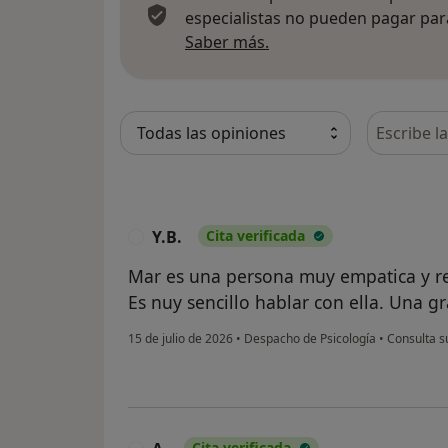
especialistas no pueden pagar para
Más información sobre
Saber más.
Busca en 
Y.B.
Cita verificada
Y
Mar es una persona muy empatica y r
Es nuy sencillo hablar con ella. Una g
15 de julio de 2026
•
Despacho de Psicología
•
Consulta su
Cita verificada