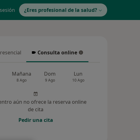
 sesión
¿Eres profesional de la salud?
presencial
Consulta online
resencial
Consulta online
Mañana
Dom
Lun
Mar
Mié
8 Ago
9 Ago
10 Ago
11 Ago
12 Ag
entro aún no ofrece la reserva online
de cita
Pedir una cita
ucionadas (4)