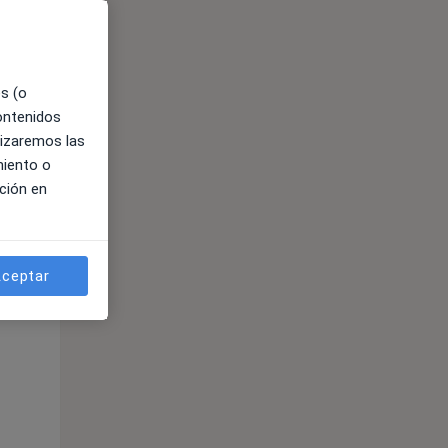
es (o
contenidos
lizaremos las
miento o
ción en
ible
ceptar