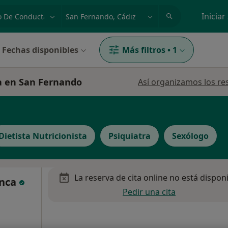
dad, enfermedad o nombre
p. ej. Madrid
Iniciar
Fechas disponibles
Más filtros
•
1
ta en San Fernando
Así organizamos los re
Dietista Nutricionista
Psiquiatra
Sexólogo
La reserva de cita online no está dispon
anca
Pedir una cita