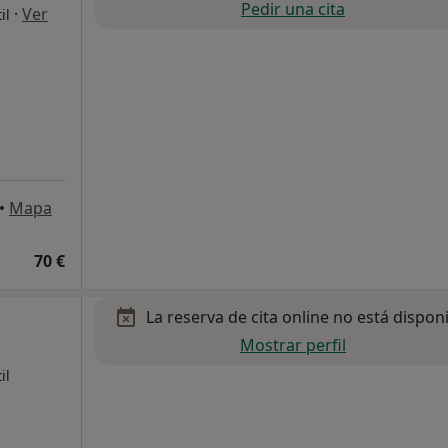
Pedir una cita
·
Ver
il
•
Mapa
70 €
La reserva de cita online no está dispon
Mostrar perfil
il