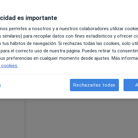
acidad es importante
 nos permites a nosotros y a nuestros colaboradores utilizar cooki
 similares) para recopilar datos con fines estadísiticos y ofrecer 
, San Fernando
•
Mapa
 tus hábitos de navegación. Si rechazas todas las cookies, solo uti
 para el correcto uso de nuestra página. Puedes retirar tu consenti
esde 60 €
 tus preferencias en cualquier momento desde ajustes. Más informa
e cookies.
La reserva de cita online no está dispon
rero
Rechazarlas todas
A
r
Pedir una cita
·
Ver
il