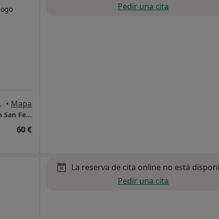
Pedir una cita
logo
, San Fernando
•
Mapa
Consulta física en el Centro de Psicología, en San Fernando (Cádiz)
60 €
La reserva de cita online no está dispon
Pedir una cita