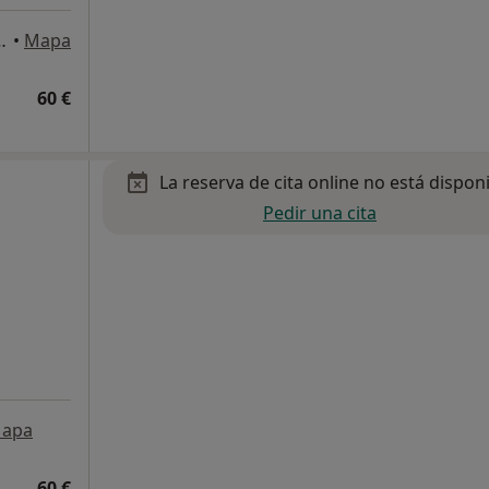
ia 10, San Fernando
•
Mapa
60 €
La reserva de cita online no está dispon
Pedir una cita
apa
60 €