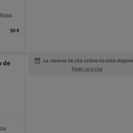
Mapa
50 €
La reserva de cita online no está dispon
o de
Pedir una cita
pa