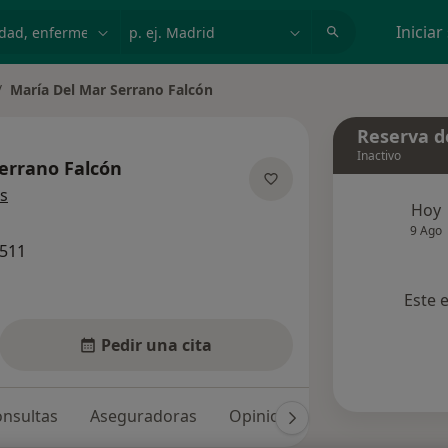
dad, enfermedad o nombre
p. ej. Madrid
Iniciar
María Del Mar Serrano Falcón
biar de ciudad
Reserva de
Inactivo
errano Falcón
sobre las especializaciones
s
Hoy
9 Ago
9511
Este 
Pedir una cita
nsultas
Aseguradoras
Opiniones (45)
Dudas sol