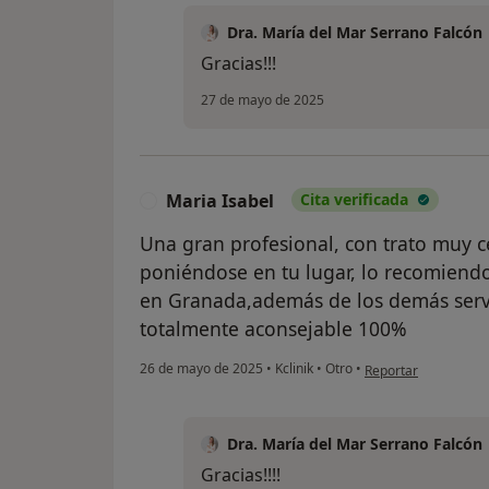
Dra. María del Mar Serrano Falcón
Gracias!!!
27 de mayo de 2025
Maria Isabel
Cita verificada
M
Una gran profesional, con trato muy c
poniéndose en tu lugar, lo recomiend
en Granada,además de los demás servic
totalmente aconsejable 100%
en opinión del usuar
26 de mayo de 2025
•
Kclinik
•
Otro
•
Reportar
Dra. María del Mar Serrano Falcón
Gracias!!!!