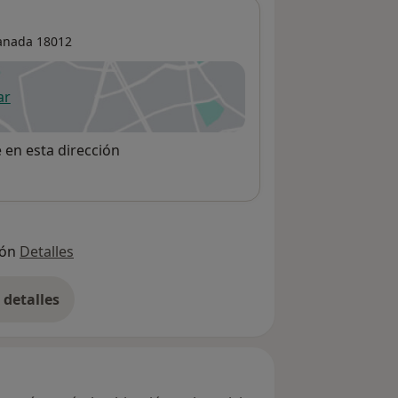
anada
18012
ar
 abre en una nueva pestaña
e en esta dirección
ión
Detalles
detalles
bre la dirección