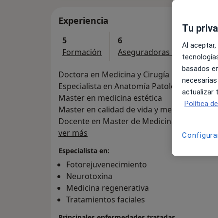
Experiencia
Tu priv
5
6
Al aceptar,
Formación
Aseguradoras aceptadas
tecnologías
basados en
Doctora en Medicina y Cirugía
necesarias
Especialista en Anatomía Patológica. Exper
actualizar
Master en medicina estética
Política d
Master en calidad de vida y medicina estét
Docente en Master de Medicina estética Uni
Sobre mí
ver más
Configura
Especialista en:
Fotorejuvenecimiento
Neurotoxina
Medicina regenerativa
Tratamientos faciales
Principales enfermedades tratadas