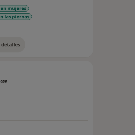
 en mujeres
en las piernas
diseases
detalles
bre la experiencia
rasa