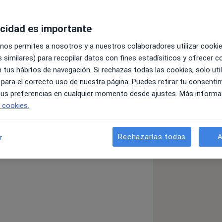
acidad es importante
 nos permites a nosotros y a nuestros colaboradores utilizar cooki
 similares) para recopilar datos con fines estadísiticos y ofrecer 
 tus hábitos de navegación. Si rechazas todas las cookies, solo uti
 para el correcto uso de nuestra página. Puedes retirar tu consenti
to universitario en Dermatopatologia.
 tus preferencias en cualquier momento desde ajustes. Más informa
e cookies.
ica en paciente oncológico
versidad católica de Valencia
Rechazarlas todas
A
r