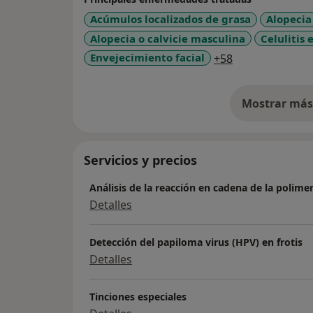
Acúmulos localizados de grasa
Alopecia
Alopecia o calvicie masculina
Celulitis 
a11y_sr_more_
Envejecimiento facial
+58
Mostrar más 
so
Servicios y precios
Análisis de la reacción en cadena de la polime
Detalles
Detección del papiloma virus (HPV) en frotis
Detalles
Tinciones especiales