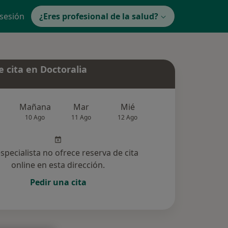
 sesión
¿Eres profesional de la salud?
 cita en Doctoralia
Mañana
Mar
Mié
Jue
Vie
10 Ago
11 Ago
12 Ago
13 Ago
14 Ag
especialista no ofrece reserva de cita
online en esta dirección.
Pedir una cita
ucionadas (1)