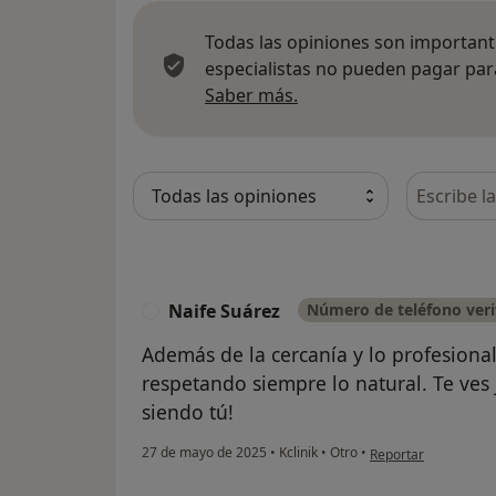
Todas las opiniones son importante
especialistas no pueden pagar para
Más información sobre
Saber más.
Busca en 
Naife Suárez
Número de teléfono veri
N
Además de la cercanía y lo profesional
respetando siempre lo natural. Te ves 
siendo tú!
en opinión del usuar
27 de mayo de 2025
•
Kclinik
•
Otro
•
Reportar