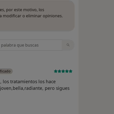
s, por este motivo, los
 modificar o eliminar opiniones.
 opiniones
opiniones
ficado
, los tratamientos los hace
joven,bella,radiante, pero sigues
io Naife Suárez