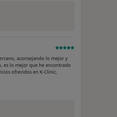
ercano, aconsejando lo mejor y
o, es lo mejor que he encontrado
ios ofrecidos en K-Clinic,
io Maria Isabel